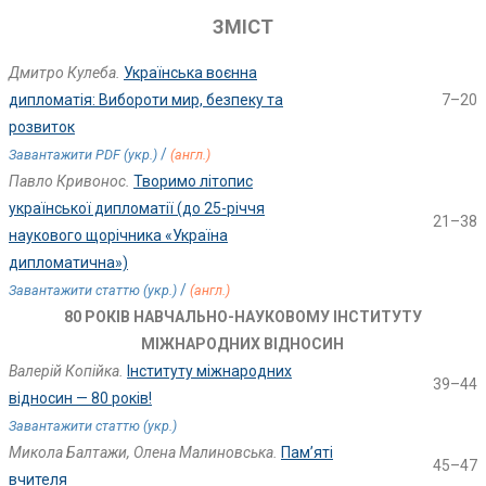
ЗМІСТ
Дмитро Кулеба.
Українська воєнна
дипломатія: Вибороти мир, безпеку та
7–20
розвиток
/
Завантажити PDF (укр.)
(англ.)
Павло Кривонос.
Творимо літопис
української дипломатії (до 25-річчя
21–38
наукового щорічника «Україна
дипломатична»)
/
Завантажити статтю (укр.)
(англ.)
80 РОКІВ НАВЧАЛЬНО-НАУКОВОМУ ІНСТИТУТУ
МІЖНАРОДНИХ ВІДНОСИН
Валерій Копійка.
Інституту міжнародних
39–44
відносин — 80 років!
Завантажити статтю (укр.)
Микола Балтажи, Олена Малиновська.
Пам’яті
45–47
вчителя