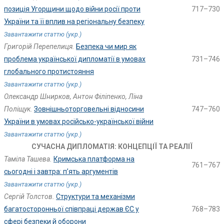
позиція Угорщини щодо війни росії проти
717–730
України та її вплив на регіональну безпеку
Завантажити статтю (укр.)
Григорій Перепелиця.
Безпека чи мир як
проблема української дипломатії в умовах
731–746
глобального протистояння
Завантажити статтю (укр.)
Олександр Шнирков, Антон Філіпенко, Ліна
Поліщук.
Зовнішньоторговельні відносини
747–760
України в умовах російсько-української війни
Завантажити статтю (укр.)
СУЧАСНА ДИПЛОМАТІЯ: КОНЦЕПЦІЇ ТА РЕАЛІЇ
Таміла Ташева.
Кримська платформа на
761–767
сьогодні і завтра: п’ять аргументів
Завантажити статтю (укр.)
Сергій Толстов.
Структури та механізми
багатосторонньої співпраці держав ЄС у
768–783
сфері безпеки й оборони