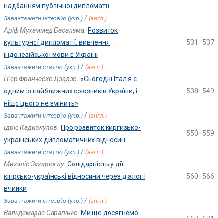
надбанням публічної дипломатії
/
Завантажити інтерв’ю (укр.)
(англ.)
Аріф Мухаммед Басалама.
Розвиток
культурної дипломатії: вивчення
531–537
індонезійської мови в Україні
/
Завантажити статтю (укр.)
(англ.)
П’єр Франческо Дзадзо.
«Сьогодні Італія є
одним із найближчих союзників України, і
538–549
ніщо цього не змінить»
/
Завантажити інтерв’ю (укр.)
(англ.)
Ідріс Кадиркулов.
Про розвиток киргизько-
550–559
українських дипломатичних відносин
/
Завантажити статтю (укр.)
(англ.)
Михаліс Захаріоглу.
Солідарність у дії:
кіпрсько-українські відносини через діалог і
560–566
вчинки
/
Завантажити інтерв’ю (укр.)
(англ.)
Вальдемарас Сарапінас.
Ми ще досягнемо