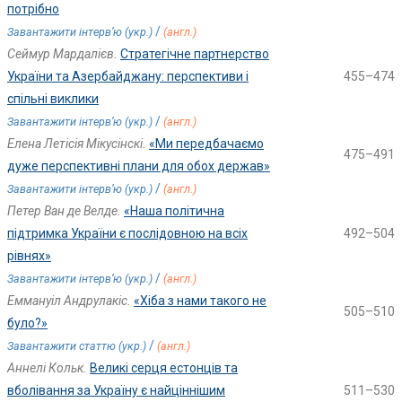
потрібно
/
Завантажити інтерв’ю (укр.)
(англ.)
Сеймур Мардалієв.
Стратегічне партнерство
України та Азербайджану: перспективи і
455–474
спільні виклики
/
Завантажити інтерв’ю (укр.)
(англ.)
Елена Летісія Мікусінскі.
«Ми передбачаємо
475–491
дуже перспективні плани для обох держав»
/
Завантажити інтерв’ю (укр.)
(англ.)
Петер Ван де Велде.
«Наша політична
підтримка України є послідовною на всіх
492–504
рівнях»
/
Завантажити інтерв’ю (укр.)
(англ.)
Еммануіл Андрулакіс.
«Хіба з нами такого не
505–510
було?»
/
Завантажити статтю (укр.)
(англ.)
Аннелі Кольк.
Великі серця естонців та
вболівання за Україну є найціннішим
511–530