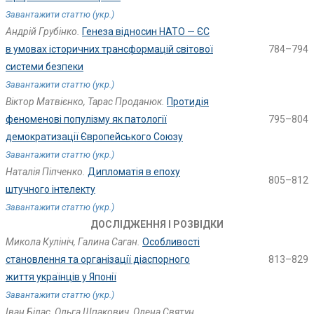
Завантажити статтю (укр.)
Андрій Грубінко.
Генеза відносин НАТО — ЄС
в умовах історичних трансформацій світової
784–794
системи безпеки
Завантажити статтю (укр.)
Віктор Матвієнко, Тарас Проданюк.
Протидія
феноменові популізму як патології
795–804
демократизації Європейського Союзу
Завантажити статтю (укр.)
Наталія Піпченко.
Дипломатія в епоху
805–812
штучного інтелекту
Завантажити статтю (укр.)
ДОСЛІДЖЕННЯ І РОЗВІДКИ
Микола Кулініч, Галина Саган.
Особливості
становлення та організації діаспорного
813–829
життя українців у Японії
Завантажити статтю (укр.)
Іван Білас, Ольга Шпакович, Олена Святун.