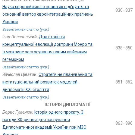
Наука європейського права як підґрунтя та
830–837
основний вектор євроінтеграційних прагнень
України
Завантажити статтю (укр.)
Ігор Лоссовський.
Два століття
концептуальної еволюції доктрини Монро та
838–850
її можливе застосування новим азійським
гегемоном
Завантажити статтю (укр.)
Вячеслав Ціватий.
Стратегічне планування та
інституціональний розвиток моделей
851–862
дипломатії ХХІ століття
Завантажити статтю (укр.)
ІСТОРІЯ ДИПЛОМАТІЇ
Борис Гуменюк.
Історія одного проєкту. З
нагоди 30-річчя з дня заснування
863–896
Дипломатичної академії України при МЗС
України