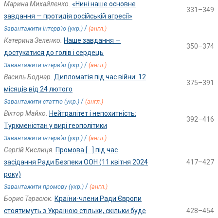
Марина Михайленко.
«Нині наше основне
331–349
завдання — протидія російській агресії»
/
Завантажити інтерв’ю (укр.)
(англ.)
Катерина Зеленко.
Наше завдання —
350–374
достукатися до голів і сердець
/
Завантажити інтерв’ю (укр.)
(англ.)
Василь Боднар.
Дипломатія під час війни: 12
375–391
місяців від 24 лютого
/
Завантажити статтю (укр.)
(англ.)
Віктор Майко.
Нейтралітет і непохитність:
392–416
Туркменістан у вирі геополітики
/
Завантажити інтерв’ю (укр.)
(англ.)
Сергій Кислиця.
Промова […] під час
засідання Ради Безпеки ООН (11 квітня 2024
417–427
року)
/
Завантажити промову (укр.)
(англ.)
Борис Тарасюк.
Країни-члени Ради Європи
стоятимуть з Україною стільки, скільки буде
428–454