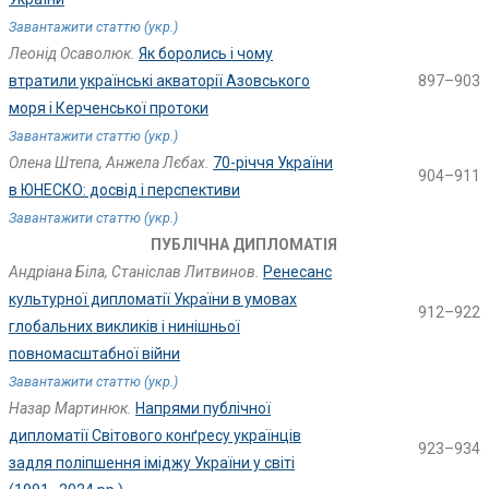
Завантажити статтю (укр.)
Леонід Осаволюк.
Як боролись і чому
втратили українські акваторії Азовського
897–903
моря і Керченської протоки
Завантажити статтю (укр.)
Олена Штепа, Анжела Лєбах.
70-річчя України
904–911
в ЮНЕСКО: досвід і перспективи
Завантажити статтю (укр.)
ПУБЛІЧНА ДИПЛОМАТІЯ
Андріана Біла, Станіслав Литвинов.
Ренесанс
культурної дипломатії України в умовах
912–922
глобальних викликів і нинішньої
повномасштабної війни
Завантажити статтю (укр.)
Назар Мартинюк.
Напрями публічної
дипломатії Світового конґресу українців
923–934
задля поліпшення іміджу України у світі