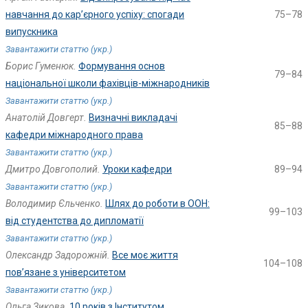
навчання до кар’єрного успіху: спогади
75–78
випускника
Завантажити статтю (укр.)
Борис Гуменюк.
Формування основ
79–84
національної школи фахівців-міжнародників
Завантажити статтю (укр.)
Анатолій Довгерт.
Визначні викладачі
85–88
кафедри міжнародного права
Завантажити статтю (укр.)
Дмитро Довгополий.
Уроки кафедри
89–94
Завантажити статтю (укр.)
Володимир Єльченко.
Шлях до роботи в ООН:
99–103
від студентства до дипломатії
Завантажити статтю (укр.)
Олександр Задорожній.
Все моє життя
104–108
пов’язане з університетом
Завантажити статтю (укр.)
Ольга Зикова.
10 років з Інститутом