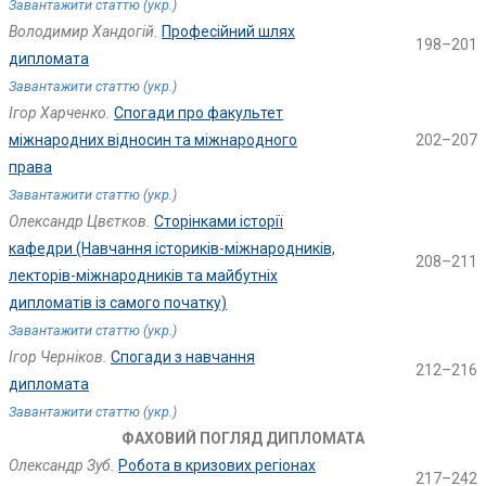
Завантажити статтю (укр.)
Володимир Хандогій.
Професійний шлях
198–201
дипломата
Завантажити статтю (укр.)
Ігор Харченко.
Спогади про факультет
міжнародних відносин та міжнародного
202–207
права
Завантажити статтю (укр.)
Олександр Цвєтков.
Сторінками історії
кафедри (Навчання істориків-міжнародників,
208–211
лекторів-міжнародників та майбутніх
дипломатів із самого початку)
Завантажити статтю (укр.)
Ігор Черніков.
Спогади з навчання
212–216
дипломата
Завантажити статтю (укр.)
ФАХОВИЙ ПОГЛЯД ДИПЛОМАТА
Олександр Зуб.
Робота в кризових регіонах
217–242