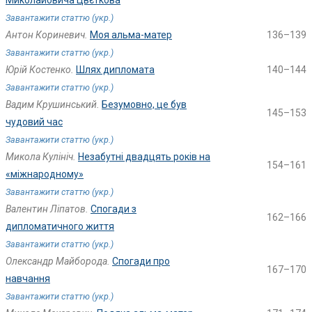
Миколайовича Цвєткова
Завантажити статтю (укр.)
Антон Кориневич.
Моя альма-матер
136–139
Завантажити статтю (укр.)
Юрій Костенко.
Шлях дипломата
140–144
Завантажити статтю (укр.)
Вадим Крушинський.
Безумовно, це був
145–153
чудовий час
Завантажити статтю (укр.)
Микола Кулініч.
Незабутні двадцять років на
154–161
«міжнародному»
Завантажити статтю (укр.)
Валентин Ліпатов.
Спогади з
162–166
дипломатичного життя
Завантажити статтю (укр.)
Олександр Майборода.
Спогади про
167–170
навчання
Завантажити статтю (укр.)