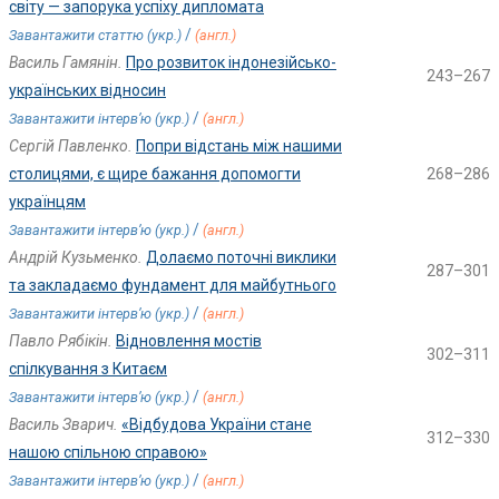
світу — запорука успіху дипломата
/
Завантажити статтю (укр.)
(англ.)
Василь Гамянін.
Про розвиток індонезійсько-
243–267
українських відносин
/
Завантажити інтерв’ю (укр.)
(англ.)
Сергій Павленко.
Попри відстань між нашими
столицями, є щире бажання допомогти
268–286
українцям
/
Завантажити інтерв’ю (укр.)
(англ.)
Андрій Кузьменко.
Долаємо поточні виклики
287–301
та закладаємо фундамент для майбутнього
/
Завантажити інтерв’ю (укр.)
(англ.)
Павло Рябікін.
Відновлення мостів
302–311
спілкування з Китаєм
/
Завантажити інтерв’ю (укр.)
(англ.)
Василь Зварич.
«Відбудова України стане
312–330
нашою спільною справою»
/
Завантажити інтерв’ю (укр.)
(англ.)