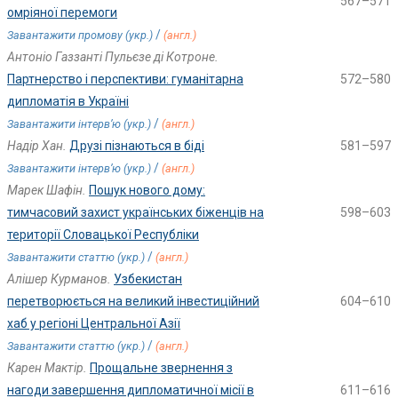
567–571
омріяної перемоги
/
Завантажити промову (укр.)
(англ.)
Антоніо Газзанті Пульєзе ді Котроне.
Партнерство і перспективи: гуманітарна
572–580
дипломатія в Україні
/
Завантажити інтерв’ю (укр.)
(англ.)
Надір Хан.
Друзі пізнаються в біді
581–597
/
Завантажити інтерв’ю (укр.)
(англ.)
Марек Шафін.
Пошук нового дому:
тимчасовий захист українських біженців на
598–603
території Словацької Республіки
/
Завантажити статтю (укр.)
(англ.)
Алішер Курманов.
Узбекистан
перетворюється на великий інвестиційний
604–610
хаб у регіоні Центральної Азії
/
Завантажити статтю (укр.)
(англ.)
Карен Мактір.
Прощальне звернення з
нагоди завершення дипломатичної місії в
611–616