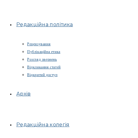
Редакційна політика
Рецензування
Публікаційна етика
Розгляд звернень
Відкликання статей
Відкритий доступ
Архів
Редакційна колегія