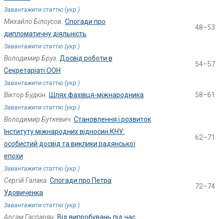
Завантажити статтю (укр.)
Михайло Білоусов.
Спогади про
48–53
дипломатичну діяльність
Завантажити статтю (укр.)
Володимир Бруз.
Досвід роботи в
54–57
Секретаріаті ООН
Завантажити статтю (укр.)
Віктор Будкін.
Шлях фахівця-міжнародника
58–61
Завантажити статтю (укр.)
Володимир Буткевич.
Становлення і розвиток
Інституту міжнародних відносин КНУ:
62–71
особистий досвід та виклики радянської
епохи
Завантажити статтю (укр.)
Сергій Галака.
Спогади про Петра
72–74
Удовиченка
Завантажити статтю (укр.)
Аргам Гаспарян.
Від випробувань під час