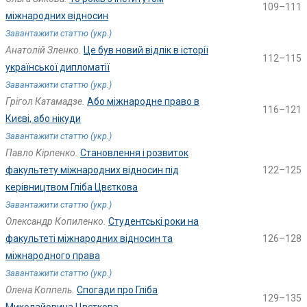
109–111
міжнародних відносин
Завантажити статтю (укр.)
Анатолій Зленко.
Це був новий відлік в історії
112–115
української дипломатії
Завантажити статтю (укр.)
Грігол Катамадзе.
Або міжнародне право в
116–121
Києві, або нікуди
Завантажити статтю (укр.)
Павло Кірпенко.
Становлення і розвиток
факультету міжнародних відносин під
122–125
керівництвом Гліба Цвєткова
Завантажити статтю (укр.)
Олександр Копиленко.
Студентські роки на
факультеті міжнародних відносин та
126–128
міжнародного права
Завантажити статтю (укр.)
Олена Коппель.
Спогади про Гліба
129–135