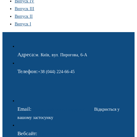
Випуск IV
Випуск III
Випуск II
Випуск I
Адреса:
м. Київ, вул. Пирогова, 6-А
Телефон:
+38 (044) 224-66-45
Email:
ukraina.dyplomatychna@gmail.com
Відкриється у
вашому застосунку
Вебсайт:
https://www.gdip.com.ua