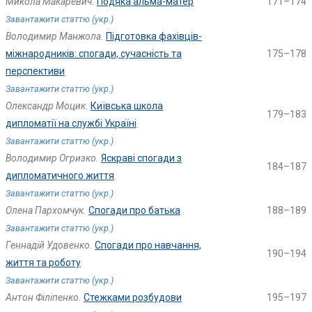
Микола Макаревич.
Подяка альма-матер
171–174
Завантажити статтю (укр.)
Володимир Манжола.
Підготовка фахівців-
міжнародників: спогади, сучасність та
175–178
перспективи
Завантажити статтю (укр.)
Олександр Моцик.
Київська школа
179–183
дипломатії на службі Україні
Завантажити статтю (укр.)
Володимир Огризко.
Яскраві спогади з
184–187
дипломатичного життя
Завантажити статтю (укр.)
Олена Пархомчук.
Спогади про батька
188–189
Завантажити статтю (укр.)
Геннадій Удовенко.
Спогади про навчання,
190–194
життя та роботу
Завантажити статтю (укр.)
Антон Філіпенко.
Стежками розбудови
195–197