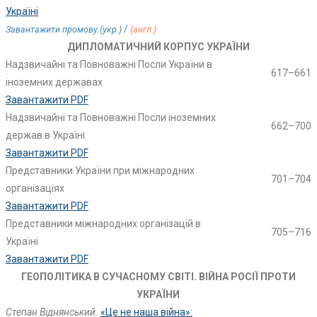
Україні
/
Завантажити промову (укр.)
(англ.)
ДИПЛОМАТИЧНИЙ КОРПУС УКРАЇНИ
Надзвичайні та Повноважні Посли України в
617–661
іноземних державах
Завантажити PDF
Надзвичайні та Повноважні Посли іноземних
662–700
держав в Україні
Завантажити PDF
Представники України при міжнародних
701–704
організаціях
Завантажити PDF
Представники міжнародних організацій в
705–716
Україні
Завантажити PDF
ГЕОПОЛІТИКА В СУЧАСНОМУ СВІТІ. ВІЙНА РОСІЇ ПРОТИ
УКРАЇНИ
Степан Віднянський.
«Це не наша війна»: