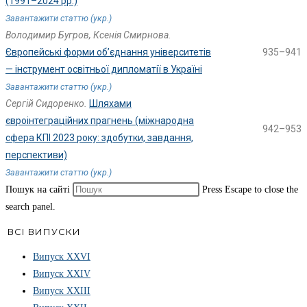
(1991–2024 рр.)
Завантажити статтю (укр.)
Володимир Бугров, Ксенія Смирнова.
Європейські форми об’єднання університетів
935–941
— інструмент освітньої дипломатії в Україні
Завантажити статтю (укр.)
Сергій Сидоренко.
Шляхами
євроінтеграційних прагнень (міжнародна
942–953
сфера КПІ 2023 року: здобутки, завдання,
перспективи)
Завантажити статтю (укр.)
Пошук на сайті
Press Escape to close the
search panel.
ВСІ ВИПУСКИ
Випуск ХХVІ
Випуск XXIV
Випуск XXIII