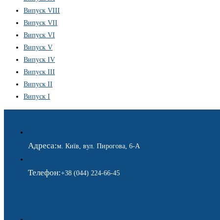
Випуск VIII
Випуск VII
Випуск VI
Випуск V
Випуск IV
Випуск III
Випуск II
Випуск I
Адреса:
м. Київ, вул. Пирогова, 6-А
Телефон:
+38 (044) 224-66-45