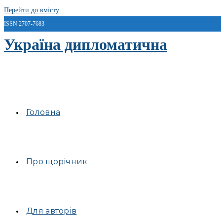
Перейти до вмісту
ISSN 2707-7683
Україна дипломатична
Головна
Про щорічник
Для авторів