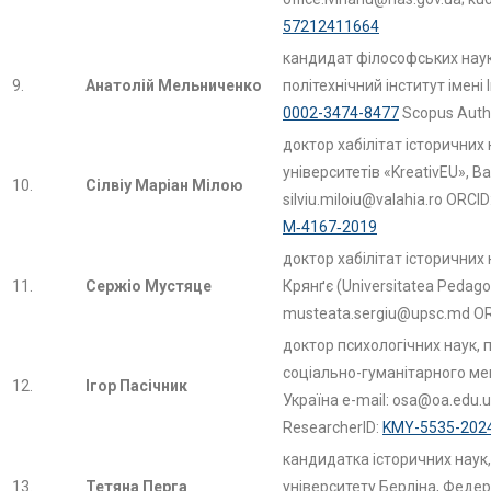
57212411664
кандидат філософських наук,
9.
Анатолій Мельниченко
політехнічний інститут імені
0002-3474-8477
Scopus Autho
доктор хабілітат історичних
університетів «KreativEU», В
10.
Сілвіу Маріан Мілою
silviu.miloiu@valahia.ro ORCID
M‑4167‑2019
доктор хабілітат історичних
11.
Сержіо Мустяце
Крянґє (Universitatea Pedago
musteata.sergiu@upsc.md O
доктор психологічних наук,
соціально-гуманітарного ме
12.
Ігор Пасічник
Україна e-mail: osa@oa.edu.
ResearcherID:
KMY-5535-202
кандидатка історичних наук, 
13.
Тетяна Перга
університету Берліна, Федер