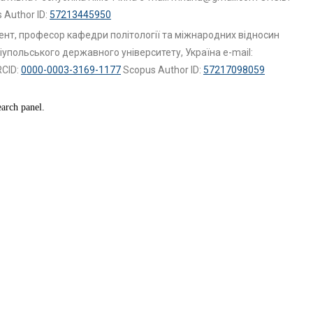
 Author ID:
57213445950
ент, професор кафедри політології та міжнародних відносин
упольського державного університету, Україна e-mail:
CID:
0000-0003-3169-1177
Scopus Author ID:
57217098059
earch panel.