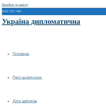
Перейти до вмісту
ISSN 2707-7683
Україна дипломатична
Головна
Про щорічник
Для авторів