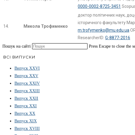
0000-0002-8725-3451
Scopus
доктор політичних наук, доц
історичного факультету Марі
14.
Микола Трофименко
m.trofymenko@mu.edu.ua
OR
ResearcherID:
G-8877-2016
Пошук на сайті
Press Escape to close the s
ВСІ ВИПУСКИ
Випуск ХХVІ
Випуск XXV
Випуск XXIV
Випуск XXIII
Випуск XXII
Випуск XXI
Випуск XX
Випуск XIX
Випуск XVIII