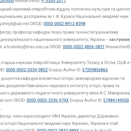
263000
ResearcherID:
P-3350-2017
ідний науковий співробітник відділу політичної культури та ідеологі
аціональних досліджень ім. І. Ф. Кураса Національної академії наук
-nyzhnyk@ukr.net ORCID:
0000-0002-8912-8398
фесор, професор кафедри теорії права та конституціоналізму
ідноукраїнського
національного університету, Україна –
заступник
l: a.hrubinko@tneu.edu.ua ORCID:
0000-0002-4856-5831
ResearcherID
 старша наукова співробітниця Університету Техасу в Остіні, США e-
ID:
0000-0002-0334-9852
Scopus Author ID:
57209856866
 доцентка кафедри всесвітньої історії, міжнародних відносин та
х дисциплін Навчально-наукового інституту історії, права та
кого державного педагогічного університету імені А.С. Макаренка,
ail.com ORCID:
0000-0002-3336-974X
Scopus Author ID:
57484149500
1
офесор, член-кореспондент НАН України, директор Державної
ї історії Національної академії наук України», Україна e-mail:
udani@ukr.net ORCID:
0000-0002-3833-989X
Scopus Author ID: