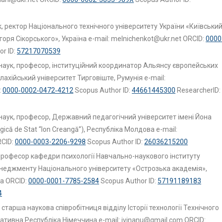
 ректор Національного технічного університету України «Київськи
 Ігоря Сікорського», Україна e-mail: melnichenkot@ukr.net ORCID:
0000
r ID:
57217070539
 наук, професор, інституційний координатор Альянсу європейських
алахійський університет Тирговіште, Румунія e-mail:
:
0000‑0002‑0472‑4212
Scopus Author ID:
44661445300
ResearcherID:
 наук, професор, Державний педагогічний університет імені Йона
gică de Stat “Ion Creangă”), Республіка Молдова e-mail:
RCID:
0000-0003-2206-9298
Scopus Author ID:
26036215200
 професор кафедри психології Навчально-наукового інституту
неджменту Національного університету «Острозька академія»,
ua ORCID:
0000-0001-7785-2584
Scopus Author ID:
57191189183
4
старша наукова співробітниця відділу Історії технології Технічного
ативна Республіка Німеччина e-mail: ivinanu@gmail.com ORCID: