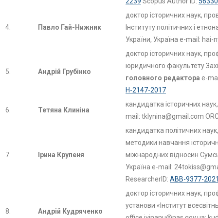
2239
Scopus Author ID:
56330
доктор історичних наук, пров
4.
Павло Гай-Нижник
Інституту політичних і етнон
України, Україна e-mail: hai
доктор історичних наук, про
юридичного факультету
Зах
5.
Андрій Грубінко
головного редактора
e-mai
H-2147-2017
кандидатка історичних наук,
6.
Тетяна Клиніна
mail: tklynina@gmail.com ORC
кандидатка політичних наук,
методики навчання історични
7.
Ірина Крупеня
міжнародних відносин Сумсь
Україна e-mail: 24tokiss@gm
ResearcherID:
ABB-9377-202
доктор історичних наук, пр
установи «Інститут всесвітньо
8.
Андрій Кудряченко
office.ivinanu@nas.gov.ua; k