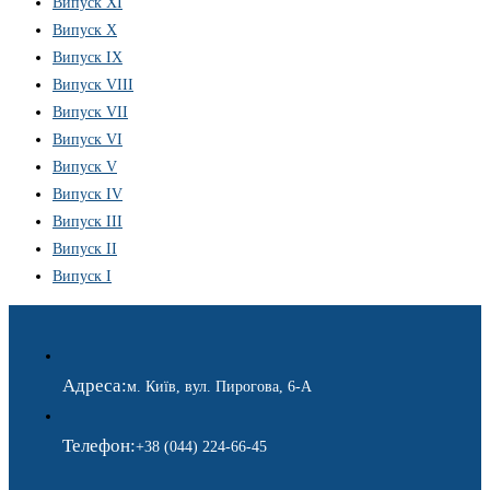
Випуск XI
Випуск X
Випуск IX
Випуск VIII
Випуск VII
Випуск VI
Випуск V
Випуск IV
Випуск III
Випуск II
Випуск I
Адреса:
м. Київ, вул. Пирогова, 6-А
Телефон:
+38 (044) 224-66-45