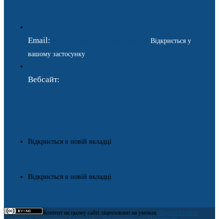
Email:
ukraina.dyplomatychna@gmail.com
Відкриється у
вашому застосунку
Вебсайт:
https://www.gdip.com.ua
Відкриється в новій вкладці
Відкриється в новій вкладці
Контент на цьому сайті ліцензовано на умовах
Ліцензії Creative
Commons Із Зазначенням Авторства — Некомерційна 4.0 Міжнародна