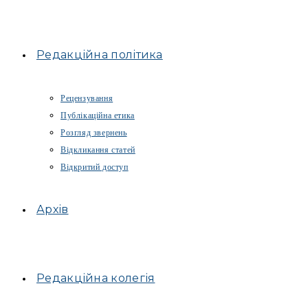
Редакційна політика
Рецензування
Публікаційна етика
Розгляд звернень
Відкликання статей
Відкритий доступ
Архів
Редакційна колегія