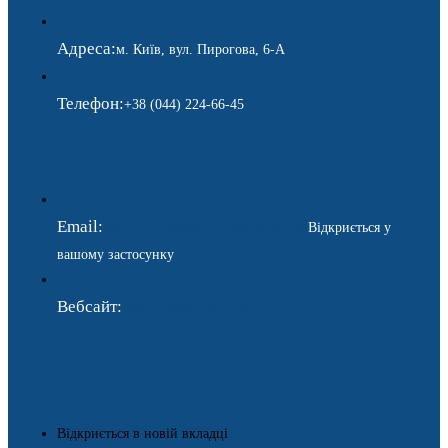
Адреса:
м. Київ, вул. Пирогова, 6-А
Телефон:
+38 (044) 224-66-45
Email:
ukraina.dyplomatychna@gmail.com
Відкриється у
вашому застосунку
Вебсайт:
https://www.gdip.com.ua
Відкриється в новій вкладці