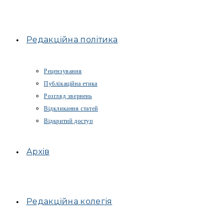
Редакційна політика
Рецензування
Публікаційна етика
Розгляд звернень
Відкликання статей
Відкритий доступ
Архів
Редакційна колегія