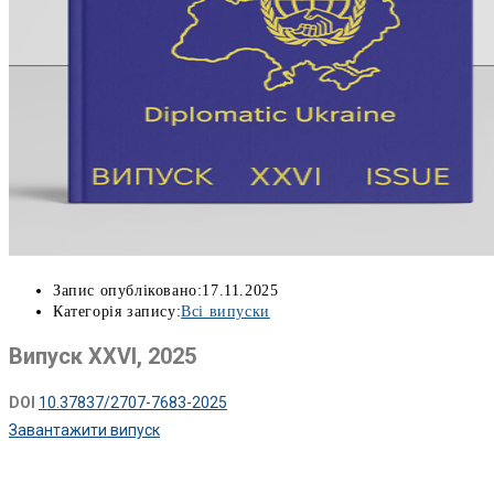
Запис опубліковано:
17.11.2025
Категорія запису:
Всі випуски
Випуск ХХVІ, 2025
DOI
10.37837/2707-7683-2025
Завантажити випуск