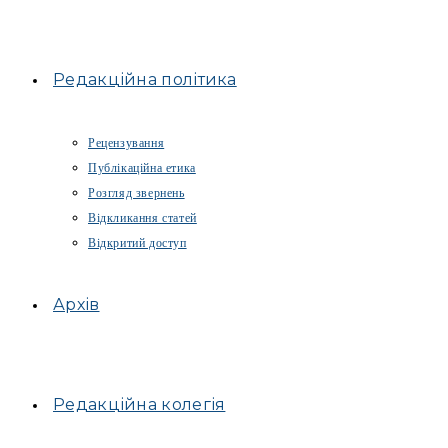
Редакційна політика
Рецензування
Публікаційна етика
Розгляд звернень
Відкликання статей
Відкритий доступ
Архів
Редакційна колегія