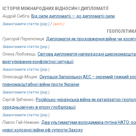
ІСТОРІЯ МІЖНАРОДНИХ ВІДНОСИН І ДИПЛОМАТІЇ
Андрій Сибіга.
Від сили дипломатії — до дипломатії сили
/
Завантажити статтю (укр.)
(англ.)
ГЕОПОЛІТИКА
Григорій Перепелиця.
Дипломатія як продовження війни чи досягн
Завантажити статтю (укр.)
Олена Любовець.
Світова дипломатія напередодні широкомасштаб
врегулювання конфліктної ситуації
Завантажити статтю (укр.)
Олександр Моцик.
Окупація Запорізької АЕС – окремий тяжкий злоч
повномасштабної війни проти України
Завантажити статтю (укр.)
Сергій Зубченко.
Російсько-українська війна як каталізатор геопол
середньовіччя» в епоху глобалізації
Завантажити статтю (укр.)
Павло Гай-Нижник.
Два ультиматуми володимира путіна НАТО: осно
нової холодної війни рф супроти Заходу