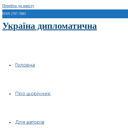
Перейти до вмісту
ISSN 2707-7683
Україна дипломатична
Головна
Про щорічник
Для авторів