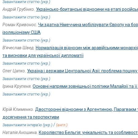
Завантажити статтю (укр.)
Андрій Грубінко.
Українсько-британські відносини на етапі російсь
Завантажити статтю (укр.)
Роман Кривонос.
Чи здатна Німеччина мобілізувати Європу на бор
ізоляціонізму США
Завантажити статтю (укр.)
В’ячеслав Швед.
Нормалізація відносин між аравійськими монархіями
та висновки для української дипломатії
Завантажити статтю (укр.)
Олег Цапко.
Україна і держави Центральної Азії: проблема пошуку н
Завантажити статтю (укр.)
Ірина Крупеня.
Основні напрями зовнішньої політики Малайзії та її
Завантажити статтю (укр.)
Юрій Клименко.
Двосторонні відносини з Аргентиною, Парагваєм т
досягнення та перспективи
/
Завантажити інтерв’ю (укр.)
(англ.)
Наталія Аношина.
Королівство Бельгія: унікальність та особливост