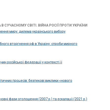
 В СУЧАСНОМУ СВІТІ. ВІЙНА РОСІЇ ПРОТИ УКРАЇНИ
ення миру: дилема українського вибору
ного вторгнення рф в Україну: спроби мирного
ин російської федерації у контексті її
ітичних процесів: безпекові виклики «нового
вні фази оголошення (2007 р.) та ескалації (2021 р.)