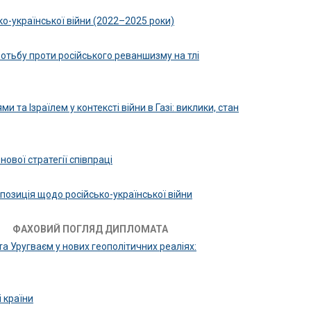
ко-української війни (2022–2025 роки)
отьбу проти російського реваншизму на тлі
 та Ізраїлем у контексті війни в Газі: виклики, стан
ової стратегії співпраці
 позиція щодо російсько-української війни
ФАХОВИЙ ПОГЛЯД ДИПЛОМАТА
а Уругваєм у нових геополітичних реаліях:
і країни