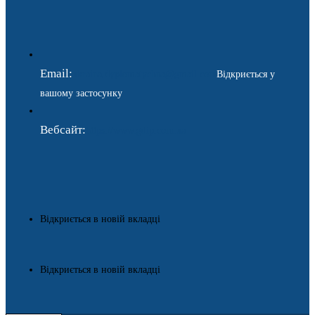
Email:
ukraina.dyplomatychna@gmail.com
Відкриється у
вашому застосунку
Вебсайт:
https://www.gdip.com.ua
Відкриється в новій вкладці
Відкриється в новій вкладці