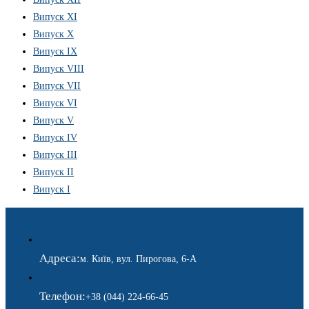
Випуск XI
Випуск X
Випуск IX
Випуск VIII
Випуск VII
Випуск VI
Випуск V
Випуск IV
Випуск III
Випуск II
Випуск I
Адреса:
м. Київ, вул. Пирогова, 6-А
Телефон:
+38 (044) 224-66-45