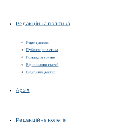
Редакційна політика
Рецензування
Публікаційна етика
Розгляд звернень
Відкликання статей
Відкритий доступ
Архів
Редакційна колегія