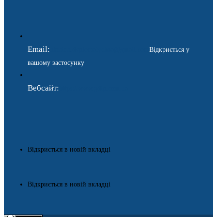
Email:
ukraina.dyplomatychna@gmail.com
Відкриється у
вашому застосунку
Вебсайт:
https://www.gdip.com.ua
Відкриється в новій вкладці
Відкриється в новій вкладці