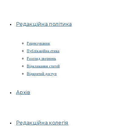
Редакційна політика
Рецензування
Публікаційна етика
Розгляд звернень
Відкликання статей
Відкритий доступ
Архів
Редакційна колегія