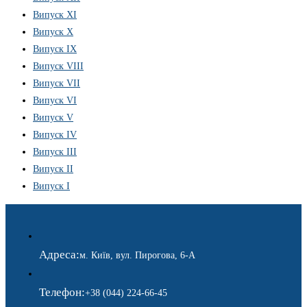
Випуск XI
Випуск X
Випуск IX
Випуск VIII
Випуск VII
Випуск VI
Випуск V
Випуск IV
Випуск III
Випуск II
Випуск I
Адреса:
м. Київ, вул. Пирогова, 6-А
Телефон:
+38 (044) 224-66-45