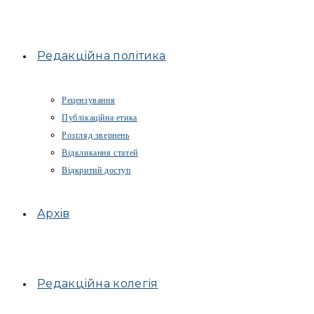
Редакційна політика
Рецензування
Публікаційна етика
Розгляд звернень
Відкликання статей
Відкритий доступ
Архів
Редакційна колегія