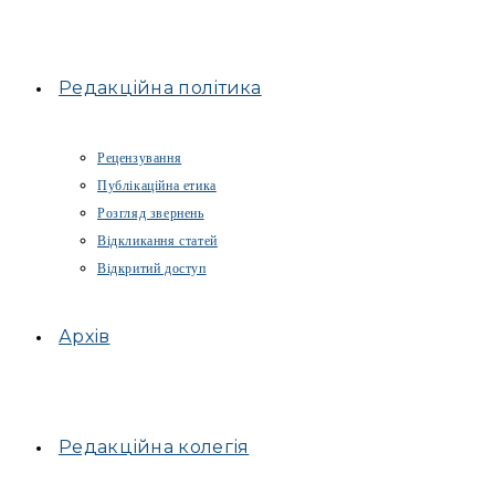
Редакційна політика
Рецензування
Публікаційна етика
Розгляд звернень
Відкликання статей
Відкритий доступ
Архів
Редакційна колегія