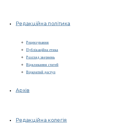
Редакційна політика
Рецензування
Публікаційна етика
Розгляд звернень
Відкликання статей
Відкритий доступ
Архів
Редакційна колегія