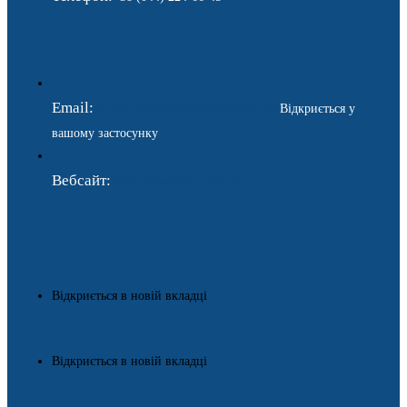
Email:
ukraina.dyplomatychna@gmail.com
Відкриється у
вашому застосунку
Вебсайт:
https://www.gdip.com.ua
Відкриється в новій вкладці
Відкриється в новій вкладці