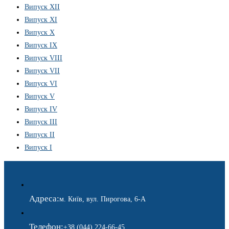
Випуск XII
Випуск XI
Випуск X
Випуск IX
Випуск VIII
Випуск VII
Випуск VI
Випуск V
Випуск IV
Випуск III
Випуск II
Випуск I
Адреса:
м. Київ, вул. Пирогова, 6-А
Телефон:
+38 (044) 224-66-45