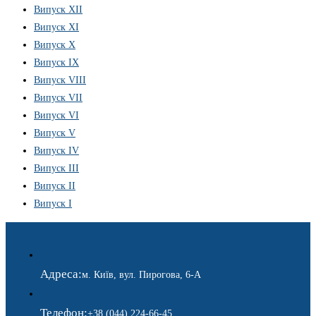
Випуск XII
Випуск XI
Випуск X
Випуск IX
Випуск VIII
Випуск VII
Випуск VI
Випуск V
Випуск IV
Випуск III
Випуск II
Випуск I
Адреса:
м. Київ, вул. Пирогова, 6-А
Телефон:
+38 (044) 224-66-45