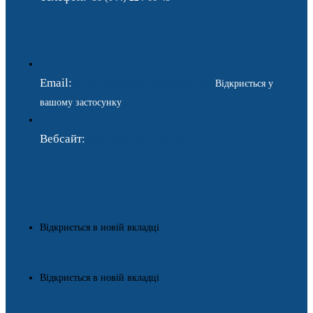
Email:
ukraina.dyplomatychna@gmail.com
Відкриється у
вашому застосунку
Вебсайт:
https://www.gdip.com.ua
Відкриється в новій вкладці
Відкриється в новій вкладці