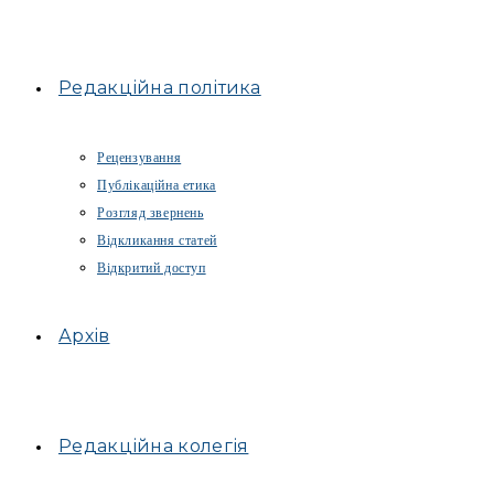
Редакційна політика
Рецензування
Публікаційна етика
Розгляд звернень
Відкликання статей
Відкритий доступ
Архів
Редакційна колегія