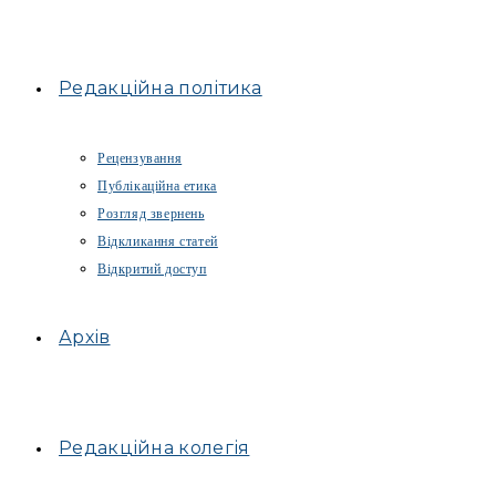
Редакційна політика
Рецензування
Публікаційна етика
Розгляд звернень
Відкликання статей
Відкритий доступ
Архів
Редакційна колегія