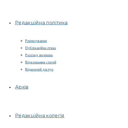
Редакційна політика
Рецензування
Публікаційна етика
Розгляд звернень
Відкликання статей
Відкритий доступ
Архів
Редакційна колегія