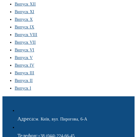
Випуск XII
Випуск XI
Випуск X
Випуск IX
Випуск VIII
Випуск VII
Випуск VI
Випуск V
Випуск IV
Випуск III
Випуск II
Випуск I
Адреса:
м. Київ, вул. Пирогова, 6-А
Телефон:
+38 (044) 224-66-45