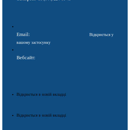
Email:
ukraina.dyplomatychna@gmail.com
Відкриється у
вашому застосунку
Вебсайт:
https://www.gdip.com.ua
Відкриється в новій вкладці
Відкриється в новій вкладці