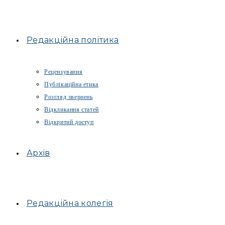
Редакційна політика
Рецензування
Публікаційна етика
Розгляд звернень
Відкликання статей
Відкритий доступ
Архів
Редакційна колегія