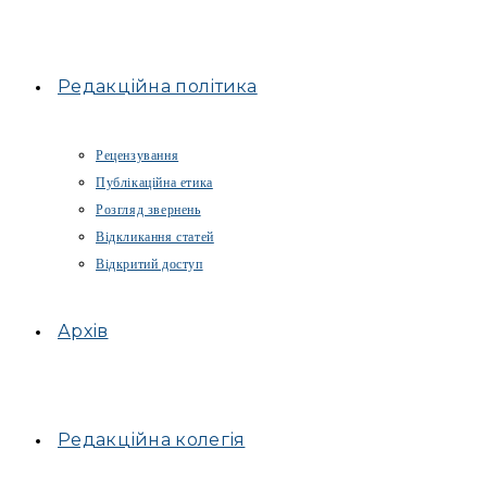
Редакційна політика
Рецензування
Публікаційна етика
Розгляд звернень
Відкликання статей
Відкритий доступ
Архів
Редакційна колегія