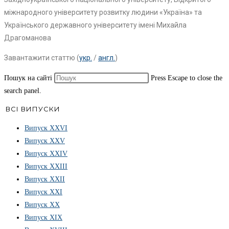
міжнародного університету розвитку людини «Україна» та
Українського державного університету імені Михайла
Драгоманова
Завантажити статтю (
укр.
/
англ.
)
Пошук на сайті
Press Escape to close the
search panel.
ВСІ ВИПУСКИ
Випуск ХХVІ
Випуск XXV
Випуск XXIV
Випуск XXIII
Випуск XXII
Випуск XXI
Випуск XX
Випуск XIX