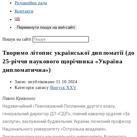
Редакційна рада
Контакти
Перемкнути пошук на веб-сайті
Пошук на сайті
Творимо літопис української дипломатії (до
25-річчя наукового щорічника «Україна
дипломатична»)
Запис опубліковано:
11.10.2024
Категорія запису:
Випуск XXV
Павло Кривонос
Надзвичайний і Повноважний Посланник другого класу,
генеральний директор ДП «ГДІП», повний кавалер орденів «За
заслуги», заслужений будівельник України, почесний професор
Національного університету «Острозька академія»,
Західноукраїнського національного університету, Відкритого