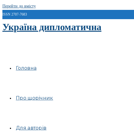
Перейти до вмісту
ISSN 2707-7683
Україна дипломатична
Головна
Про щорічник
Для авторів