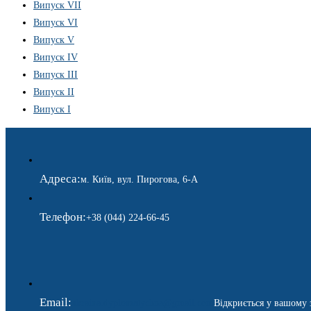
Випуск VII
Випуск VI
Випуск V
Випуск IV
Випуск III
Випуск II
Випуск I
Адреса:
м. Київ, вул. Пирогова, 6-А
Телефон:
+38 (044) 224-66-45
Email:
ukraina.dyplomatychna@gmail.com
Відкриється у вашому 