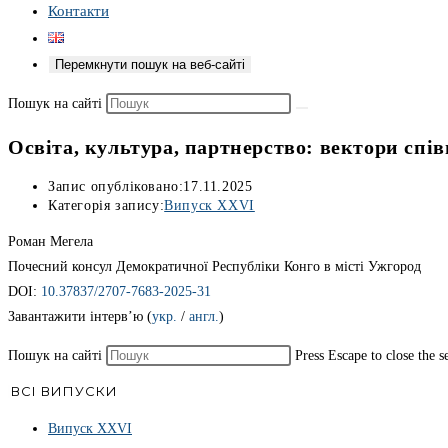
Контакти
Перемкнути пошук на веб-сайті
Пошук на сайті
Освіта, культура, партнерство: вектори спі
Запис опубліковано:
17.11.2025
Категорія запису:
Випуск ХХVІ
Роман Мегела
Почесний консул Демократичної Республіки Конго в місті Ужгород
DOI:
10.37837/2707-7683-2025-31
Завантажити інтерв’ю (
укр.
/
англ.
)
Пошук на сайті
Press Escape to close the s
ВСІ ВИПУСКИ
Випуск ХХVІ