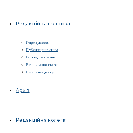
Редакційна політика
Рецензування
Публікаційна етика
Розгляд звернень
Відкликання статей
Відкритий доступ
Архів
Редакційна колегія