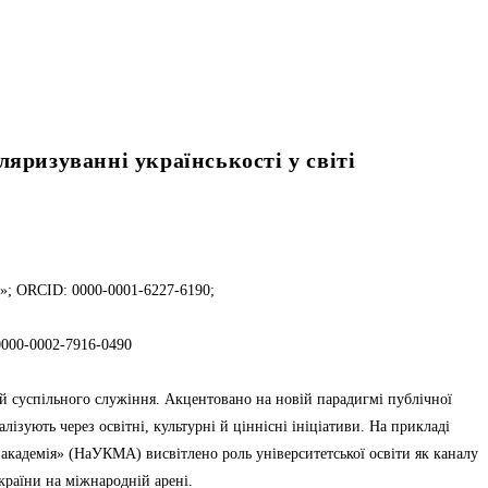
яризуванні українськості у світі
я»; ORCID: 0000-0001-6227-6190;
0000-0002-7916-0490
цій суспільного служіння. Акцентовано на новій парадигмі публічної
ізують через освітні, культурні й ціннісні ініціативи. На прикладі
академія» (НаУКМА) висвітлено роль університетської освіти як каналу
країни на міжнародній арені.