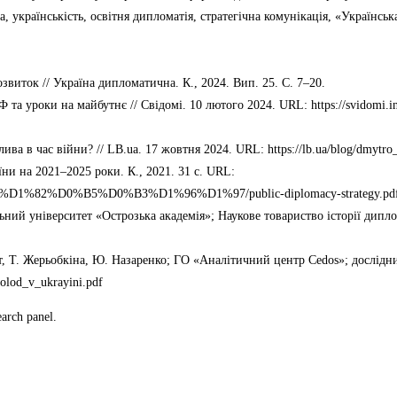
ла, українськість, освітня дипломатія, стратегічна комунікація, «Україн
звиток // Україна дипломатична. К., 2024. Вип. 25. С. 7–20.
а уроки на майбутнє // Свідомі. 10 лютого 2024. URL: https://svidomi.in.ua
ва в час війни? // LB.ua. 17 жовтня 2024. URL: https://lb.ua/blog/dmytro_s
їни на 2021–2025 роки. К., 2021. 31 с. URL:
%B0%D1%82%D0%B5%D0%B3%D1%96%D1%97/public-diplomacy-strategy.pd
альний університет «Острозька академія»; Наукове товариство історії дип
ут, Т. Жерьобкіна, Ю. Назаренко; ГО «Аналітичний центр Cedos»; дослідни
molod_v_ukrayini.pdf
earch panel.