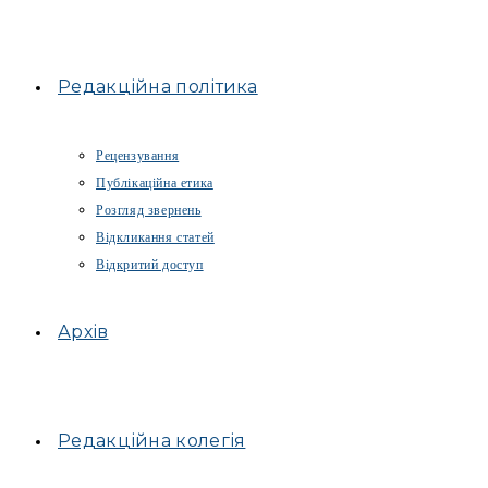
Редакційна політика
Рецензування
Публікаційна етика
Розгляд звернень
Відкликання статей
Відкритий доступ
Архів
Редакційна колегія