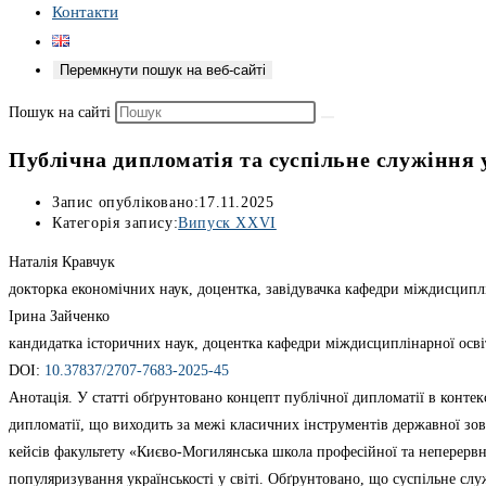
Контакти
Перемкнути пошук на веб-сайті
Пошук на сайті
Публічна дипломатія та суспільне служіння у
Запис опубліковано:
17.11.2025
Категорія запису:
Випуск ХХVІ
Наталія Кравчук
докторка економічних наук, доцентка, завідувачка кафедри міждисципл
Ірина Зайченко
кандидатка історичних наук, доцентка кафедри міждисциплінарної осв
DOI:
10.37837/2707-7683-2025-45
Анотація. У статті обґрунтовано концепт публічної дипломатії в контек
дипломатії, що виходить за межі класичних інструментів державної зовн
кейсів факультету «Києво-Могилянська школа професійної та неперервн
популяризування українськості у світі. Обґрунтовано, що суспільне сл