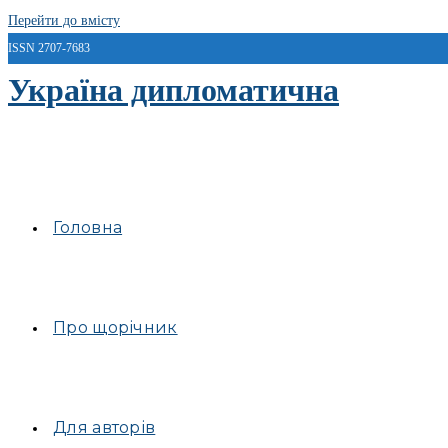
Перейти до вмісту
ISSN 2707-7683
Україна дипломатична
Головна
Про щорічник
Для авторів