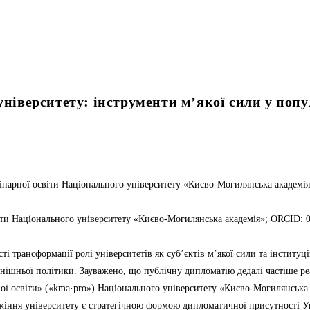
ніверситету: інструменти м’якої сили у попул
інарної освіти Національного університету «Києво-Могилянська академі
іти Національного університету «Києво-Могилянська академія»; ORCID: 
сті трансформації ролі університетів як суб’єктів м’якої сили та інститу
ішньої політики. Зауважено, що публічну дипломатію дедалі частіше реал
ої освіти» («kma·pro») Національного університету «Києво-Могилянська 
ужіння університету є стратегічною формою дипломатичної присутності У