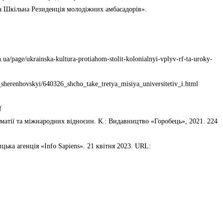
ська Шкільна Резиденція молодіжних амбасадорів».
/page/ukrainska-kultura-protiahom-stolit-kolonialnyi-vplyv-rf-ta-uroky-
herenhovskyi/640326_shcho_take_tretya_misiya_universitetiv_i.html
f
ломатії та міжнародних відносин. К.: Видавництво «Горобець», 2021. 224
цька агенція «Info Sapiens». 21 квітня 2023. URL: