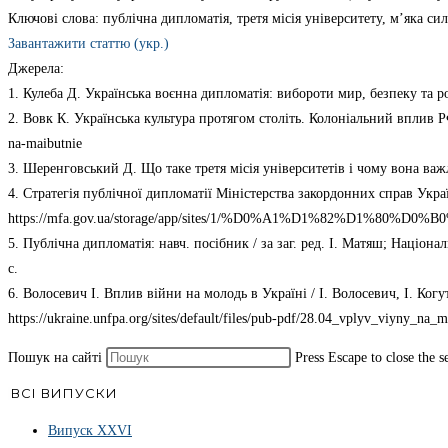
Ключові слова: публічна дипломатія, третя місія університету, м’яка си
Завантажити статтю (укр.)
Джерела:
1. Кулеба Д. Українська воєнна дипломатія: вибороти мир, безпеку та ро
2. Вовк К. Українська культура протягом століть. Колоніальний вплив РФ т
na-maibutnie
3. Шеренговський Д. Що таке третя місія університетів і чому вона важли
4. Стратегія публічної дипломатії Міністерства закордонних справ Укра
https://mfa.gov.ua/storage/app/sites/1/%D0%A1%D1%82%D1%80%D0
5. Публічна дипломатія: навч. посібник / за заг. ред. І. Матяш; Націон
с.
6. Волосевич І. Вплив війни на молодь в Україні / І. Волосевич, І. Ког
https://ukraine.unfpa.org/sites/default/files/pub-pdf/28.04_vplyv_viyny_na_
Пошук на сайті
Press Escape to close the s
ВСІ ВИПУСКИ
Випуск ХХVІ