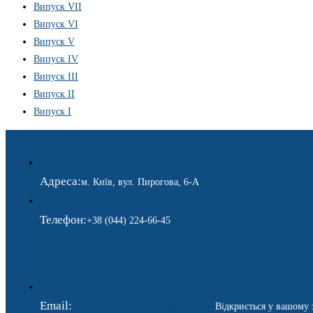
Випуск VII
Випуск VI
Випуск V
Випуск IV
Випуск III
Випуск II
Випуск I
Адреса:
м. Київ, вул. Пирогова, 6-А
Телефон:
+38 (044) 224-66-45
Email:
ukraina.dyplomatychna@gmail.com
Відкриється у вашому 