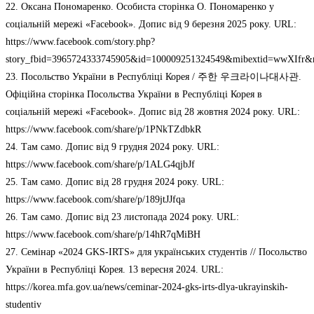
22. Оксана Пономаренко. Особиста сторінка О. Пономаренко у
соціальній мережі «Facebook». Допис від 9 березня 2025 року. URL:
https://www.facebook.com/story.php?
story_fbid=3965724333745905&id=100009251324549&mibextid=wwXIfr
23. Посольство України в Республіці Корея / 주한 우크라이나대사관.
Офіційна сторінка Посольства України в Республіці Корея в
соціальній мережі «Facebook». Допис від 28 жовтня 2024 року. URL:
https://www.facebook.com/share/p/1PNkTZdbkR
24. Там само. Допис від 9 грудня 2024 року. URL:
https://www.facebook.com/share/p/1ALG4qjbJf
25. Там само. Допис від 28 грудня 2024 року. URL:
https://www.facebook.com/share/p/189jtJJfqa
26. Там само. Допис від 23 листопада 2024 року. URL:
https://www.facebook.com/share/p/14hR7qMiBH
27. Cемінар «2024 GKS-IRTS» для українських студентів // Посольство
України в Республіці Корея. 13 вересня 2024. URL:
https://korea.mfa.gov.ua/news/ceminar-2024-gks-irts-dlya-ukrayinskih-
studentiv