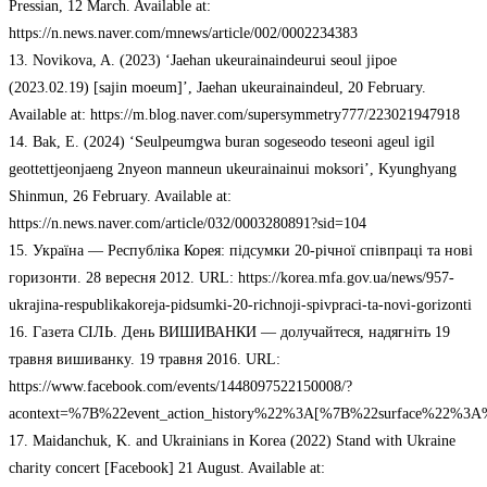
Pressian, 12 March. Available at:
https://n.news.naver.com/mnews/article/002/0002234383
13. Novikova, A. (2023) ‘Jaehan ukeurainaindeurui seoul jipoe
(2023.02.19) [sajin moeum]’, Jaehan ukeurainaindeul, 20 February.
Available at: https://m.blog.naver.com/supersymmetry777/223021947918
14. Bak, E. (2024) ‘Seulpeumgwa buran sogeseodo teseoni ageul igil
geottettjeonjaeng 2nyeon manneun ukeurainainui moksori’, Kyunghyang
Shinmun, 26 February. Available at:
https://n.news.naver.com/article/032/0003280891?sid=104
15. Україна — Республіка Корея: підсумки 20-річної співпраці та нові
горизонти. 28 вересня 2012. URL: https://korea.mfa.gov.ua/news/957-
ukrajina-respublikakoreja-pidsumki-20-richnoji-spivpraci-ta-novi-gorizonti
16. Газета СІЛЬ. День ВИШИВАНКИ — долучайтеся, надягніть 19
травня вишиванку. 19 травня 2016. URL:
https://www.facebook.com/events/1448097522150008/?
acontext=%7B%22event_action_history%22%3A[%7B%22surface%22%
17. Maidanchuk, K. and Ukrainians in Korea (2022) Stand with Ukraine
charity concert [Facebook] 21 August. Available at: