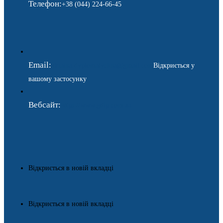
Телефон:
+38 (044) 224-66-45
Email:
ukraina.dyplomatychna@gmail.com
Відкриється у
вашому застосунку
Вебсайт:
https://www.gdip.com.ua
Відкриється в новій вкладці
Відкриється в новій вкладці