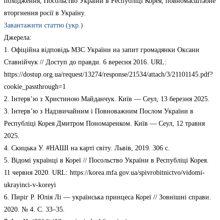
походження, Посольство України в Республіці Корея, повномасштабне
вторгнення росії в Україну.
Завантажити статтю (укр.)
Джерела:
1. Офіційна відповідь МЗС України на запит громадянки Оксани
Ставнійчук // Доступ до правди. 6 вересня 2016. URL:
https://dostup.org.ua/request/13274/response/21534/attach/3/21101145.pdf?
cookie_passthrough=1
2. Інтерв’ю з Христиною Майданчук. Київ — Сеул, 13 березня 2025.
3. Інтерв’ю з Надзвичайним і Повноважним Послом України в
Республіці Корея Дмитром Пономаренком. Київ — Сеул, 12 травня
2025.
4. Скицька У. #НАШІ на карті світу. Львів, 2019. 306 с.
5. Відомі українці в Кореї // Посольство України в Республіці Корея.
11 червня 2020. URL: https://korea.mfa.gov.ua/spivrobitnictvo/vidomi-
ukrayinci-v-koreyi
6. Пиріг Р. Юлія Лі — українська принцеса Кореї // Зовнішні справи.
2020. № 4. С. 33–35.