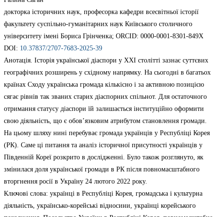
докторка історичних наук, професорка кафедри всесвітньої історії
факультету суспільно-гуманітарних наук Київського столичного
університету імені Бориса Грінченка; ORCID: 0000-0001-8301-849Х
DOI:
10.37837/2707-7683-2025-39
Анотація. Історія української діаспори у ХХІ столітті зазнає суттєвих
географічних розширень у східному напрямку. На сьогодні в багатьох
країнах Сходу українська громада кількісно і за активною позицією
сягає рівнів так званих старих діаспорних спільнот. Для остаточного
отримання статусу діаспори їй залишається інституційно оформити
свою діяльність, що є обов’язковим атрибутом становлення громади.
На цьому шляху нині перебуває громада українців у Республіці Корея
(РК). Саме ці питання та аналіз історичної присутності українців у
Південній Кореї розкрито в дослідженні. Було також розглянуто, як
змінилася доля української громади в РК після повномасштабного
вторгнення росії в Україну 24 лютого 2022 року.
Ключові слова: українці в Республіці Корея, громадська і культурна
діяльність, українсько-корейські відносини, українці корейського