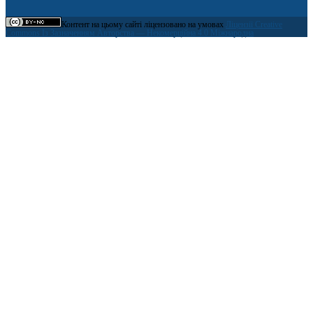
Контент на цьому сайті ліцензовано на умовах
Ліцензії Creative
Commons Із Зазначенням Авторства — Некомерційна 4.0 Міжнародна