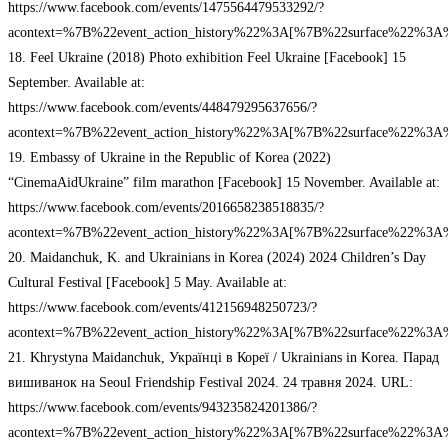
https://www.facebook.com/events/1475564479533292/?
acontext=%7B%22event_action_history%22%3A[%7B%22surface%22%
18. Feel Ukraine (2018) Photo exhibition Feel Ukraine [Facebook] 15
September. Available at:
https://www.facebook.com/events/448479295637656/?
acontext=%7B%22event_action_history%22%3A[%7B%22surface%22%
19. Embassy of Ukraine in the Republic of Korea (2022)
“CinemaAidUkraine” film marathon [Facebook] 15 November. Available at:
https://www.facebook.com/events/2016658238518835/?
acontext=%7B%22event_action_history%22%3A[%7B%22surface%22%
20. Maidanchuk, K. and Ukrainians in Korea (2024) 2024 Children’s Day
Cultural Festival [Facebook] 5 May. Available at:
https://www.facebook.com/events/412156948250723/?
acontext=%7B%22event_action_history%22%3A[%7B%22surface%22%
21. Khrystyna Maidanchuk, Українці в Кореї / Ukrainians in Korea. Парад
вишиванок на Seoul Friendship Festival 2024. 24 травня 2024. URL:
https://www.facebook.com/events/943235824201386/?
acontext=%7B%22event_action_history%22%3A[%7B%22surface%22%