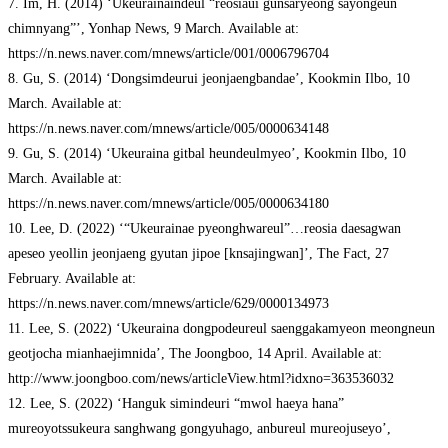
7. Im, H. (2014) ‘Ukeurainaindeul “reosiaui gunsaryeong sayongeun
chimnyang”’, Yonhap News, 9 March. Available at:
https://n.news.naver.com/mnews/article/001/0006796704
8. Gu, S. (2014) ‘Dongsimdeurui jeonjaengbandae’, Kookmin Ilbo, 10
March. Available at:
https://n.news.naver.com/mnews/article/005/0000634148
9. Gu, S. (2014) ‘Ukeuraina gitbal heundeulmyeo’, Kookmin Ilbo, 10
March. Available at:
https://n.news.naver.com/mnews/article/005/0000634180
10. Lee, D. (2022) ‘“Ukeurainae pyeonghwareul”…reosia daesagwan
apeseo yeollin jeonjaeng gyutan jipoe [knsajingwan]’, The Fact, 27
February. Available at:
https://n.news.naver.com/mnews/article/629/0000134973
11. Lee, S. (2022) ‘Ukeuraina dongpodeureul saenggakamyeon meongneun
geotjocha mianhaejimnida’, The Joongboo, 14 April. Available at:
http://www.joongboo.com/news/articleView.html?idxno=363536032
12. Lee, S. (2022) ‘Hanguk simindeuri “mwol haeya hana”
mureoyotssukeura sanghwang gongyuhago, anbureul mureojuseyo’,