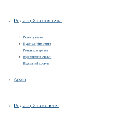
Редакційна політика
Рецензування
Публікаційна етика
Розгляд звернень
Відкликання статей
Відкритий доступ
Архів
Редакційна колегія