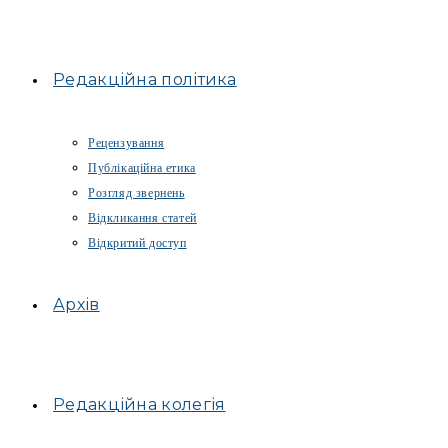
Редакційна політика
Рецензування
Публікаційна етика
Розгляд звернень
Відкликання статей
Відкритий доступ
Архів
Редакційна колегія