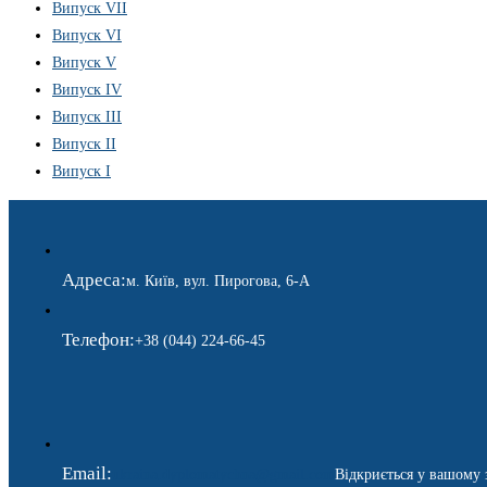
Випуск VII
Випуск VI
Випуск V
Випуск IV
Випуск III
Випуск II
Випуск I
Адреса:
м. Київ, вул. Пирогова, 6-А
Телефон:
+38 (044) 224-66-45
Email:
ukraina.dyplomatychna@gmail.com
Відкриється у вашому 