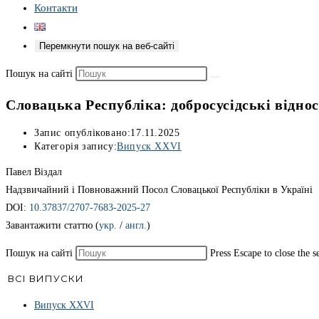
Контакти
Перемкнути пошук на веб-сайті
Пошук на сайті
Словацька Республіка: добросусідські відно
Запис опубліковано:
17.11.2025
Категорія запису:
Випуск ХХVІ
Павел Віздал
Надзвичайний і Повноважний Посол Словацької Республіки в Україні
DOI:
10.37837/2707-7683-2025-27
Завантажити статтю (
укр.
/
англ.
)
Пошук на сайті
Press Escape to close the s
ВСІ ВИПУСКИ
Випуск ХХVІ