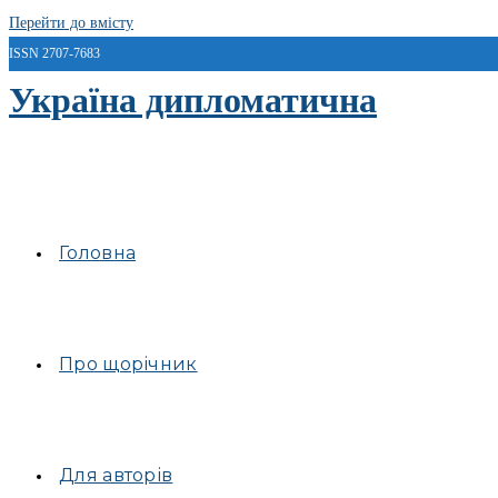
Перейти до вмісту
ISSN 2707-7683
Україна дипломатична
Головна
Про щорічник
Для авторів