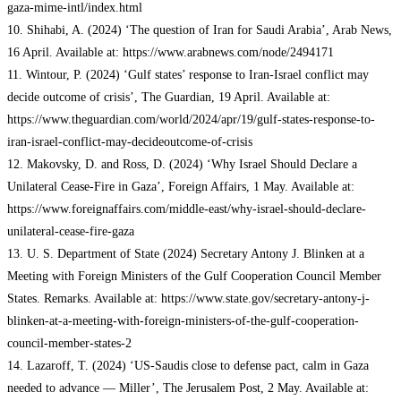
gaza-mime-intl/index.html
10. Shihabi, A. (2024) ‘The question of Iran for Saudi Arabia’, Arab News,
16 April. Available at: https://www.arabnews.com/node/2494171
11. Wintour, P. (2024) ‘Gulf states’ response to Iran-Israel conflict may
decide outcome of crisis’, The Guardian, 19 April. Available at:
https://www.theguardian.com/world/2024/apr/19/gulf-states-response-to-
iran-israel-conflict-may-decideoutcome-of-crisis
12. Makovsky, D. and Ross, D. (2024) ‘Why Israel Should Declare a
Unilateral Cease-Fire in Gaza’, Foreign Affairs, 1 May. Available at:
https://www.foreignaffairs.com/middle-east/why-israel-should-declare-
unilateral-cease-fire-gaza
13. U. S. Department of State (2024) Secretary Antony J. Blinken at a
Meeting with Foreign Ministers of the Gulf Cooperation Council Member
States. Remarks. Available at: https://www.state.gov/secretary-antony-j-
blinken-at-a-meeting-with-foreign-ministers-of-the-gulf-cooperation-
council-member-states-2
14. Lazaroff, T. (2024) ‘US-Saudis close to defense pact, calm in Gaza
needed to advance — Miller’, The Jerusalem Post, 2 May. Available at: