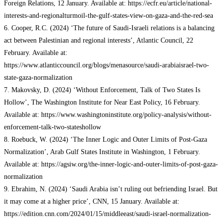
Foreign Relations, 12 January. Available at: https://ecfr.eu/article/national-
interests-and-regionalturmoil-the-gulf-states-view-on-gaza-and-the-red-sea
6. Cooper, R.C. (2024) ‘The future of Saudi-Israeli relations is a balancing
act between Palestinian and regional interests’, Atlantic Council, 22
February. Available at:
https://www.atlanticcouncil.org/blogs/menasource/saudi-arabiaisrael-two-
state-gaza-normalization
7. Makovsky, D. (2024) ‘Without Enforcement, Talk of Two States Is
Hollow’, The Washington Institute for Near East Policy, 16 February.
Available at: https://www.washingtoninstitute.org/policy-analysis/without-
enforcement-talk-two-stateshollow
8. Roebuck, W. (2024) ‘The Inner Logic and Outer Limits of Post-Gaza
Normalization’, Arab Gulf States Institute in Washington, 1 February.
Available at: https://agsiw.org/the-inner-logic-and-outer-limits-of-post-gaza-
normalization
9. Ebrahim, N. (2024) ‘Saudi Arabia isn’t ruling out befriending Israel. But
it may come at a higher price’, CNN, 15 January. Available at:
https://edition.cnn.com/2024/01/15/middleeast/saudi-israel-normalization-