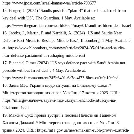
https://www.jpost.com/israel-hamas-war/article-799677
15. Borger, J. (2024) ‘Saudis push for “plan B” that excludes Israel from
key deal with US’, The Guardian. 1 May. Available at:
https://www.theguardian.com/world/2024/may/01/saudi-us-biden-deal-israel
16. Jacobs, J., Martin, P. and Nardelli, A. (2024) ‘US and Saudis Near
Defense Pact Meant to Reshape Middle East’, Bloomberg, 1 May. Available
at: https://www.bloomberg.com/news/articles/2024-05-01/us-and-saudis-
near-defense-pactaimed-at-reshaping-middle-east
17. Financial Times (2024) ‘US says defence pact with Saudi Arabia not
possible without Israel deal’, 4 May. Available at:
https://www.ft.com/content/8f5b6401-6c7c-4f73-8bea-ca9e9a10e9ed
18. Заява МЗС України щодо ситуації на Близькому Сході //
Міністерство закордонних справ України. 17 жовтня 2023. URL:
https://mfa.gov.ua/news/zayava-mzs-ukrayini-shchodo-situaciyi-na-
blizkomu-shodi
19. Максим Субх провів зустріч з послом Палестини Гашемом
Хасаном Даджані // Міністерство закордонних справ України. 3
травня 2024. URL: https://mfa.gov.ua/news/maksim-subh-proviv-zustrich-