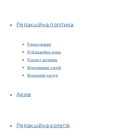
Редакційна політика
Рецензування
Публікаційна етика
Розгляд звернень
Відкликання статей
Відкритий доступ
Архів
Редакційна колегія