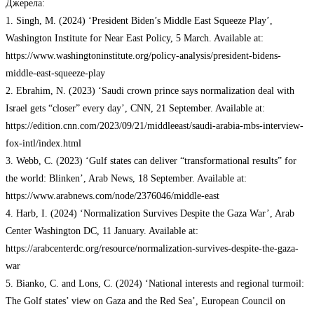
Джерела:
1. Singh, M. (2024) ‘President Biden’s Middle East Squeeze Play’,
Washington Institute for Near East Policy, 5 March. Available at:
https://www.washingtoninstitute.org/policy-analysis/president-bidens-
middle-east-squeeze-play
2. Ebrahim, N. (2023) ‘Saudi crown prince says normalization deal with
Israel gets “closer” every day’, CNN, 21 September. Available at:
https://edition.cnn.com/2023/09/21/middleeast/saudi-arabia-mbs-interview-
fox-intl/index.html
3. Webb, C. (2023) ‘Gulf states can deliver “transformational results” for
the world: Blinken’, Arab News, 18 September. Available at:
https://www.arabnews.com/node/2376046/middle-east
4. Harb, I. (2024) ‘Normalization Survives Despite the Gaza War’, Arab
Center Washington DC, 11 January. Available at:
https://arabcenterdc.org/resource/normalization-survives-despite-the-gaza-
war
5. Bianko, C. and Lons, C. (2024) ‘National interests and regional turmoil:
The Golf states’ view on Gaza and the Red Sea’, European Council on