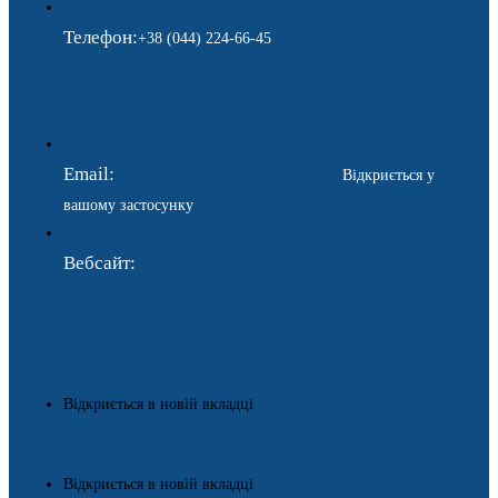
Телефон:
+38 (044) 224-66-45
Email:
ukraina.dyplomatychna@gmail.com
Відкриється у
вашому застосунку
Вебсайт:
https://www.gdip.com.ua
Відкриється в новій вкладці
Відкриється в новій вкладці