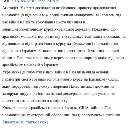
DOI:
10.37837/2707-7683-2025-8
Анотація. У статті досліджено особливості процесу продовження
нормалізації відносин між аравійськими монархіями та Ізраїлем під
час війни в Газі та врахування цього чинника в
зовнішньополітичному курсі Української держави. Показано, що
аравійські монархії, попри низку внутрішніх і зовнішніх викликів, не
відмовилися від стратегічного курсу на зближення і нормалізацію
відносин з Ізраїлем. Зазначено, що палестинський чинник на етапі
війни в Газі став головним у переговорах про нормалізацію відносин
аравійських монархій з Ізраїлем.
Українська дипломатія в часи війни в Газі визначила основні
параметри свого зовнішньополітичного курсу на Близькому Сході,
який передбачає підтримку створення Палестинської держави як
запоруки миру в регіоні на основі дводержавного врегулювання
палестинсько-ізраїльського конфлікту.
Ключові слова: аравійські монархії, Ізраїль, США, війна в Газі,
нормалізація, тристоронній оборонний пакт, палестинське питання.
Завантажити статтю (укр.)