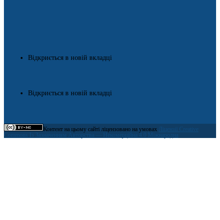
Відкриється в новій вкладці
Відкриється в новій вкладці
Контент на цьому сайті ліцензовано на умовах
Ліцензії Creative
Commons Із Зазначенням Авторства — Некомерційна 4.0 Міжнародна