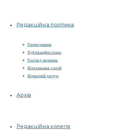
Редакційна політика
Рецензування
Публікаційна етика
Розгляд звернень
Відкликання статей
Відкритий доступ
Архів
Редакційна колегія