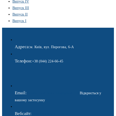
Випуск IV
Випуск III
Випуск II
Випуск I
Адреса:
м. Київ, вул. Пирогова, 6-А
Телефон:
+38 (044) 224-66-45
Email:
ukraina.dyplomatychna@gmail.com
Відкриється у
вашому застосунку
Вебсайт:
https://www.gdip.com.ua