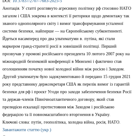
DOI:
10.37837/2707-7683-2025-5
Анотація. У статті розглянуто агресивну політику рф стосовно НАТО
загалом і США зокрема в контексті її риторики щодо демонтажу так
званого однополярного світу і вимог трансформування усталеної
системи безпеки, найперше — на Європейському субконтиненті.
Йдеться насамперед про два ультиматуми в. путіна, які стали
маркером гранд-стратегії росії в зовнішній політиці. Перший
прозвучав у промові російського президента 10 лютого 2007 року на
міжнародній безпековій конференції в Мюнхені і фактично став
оголошенням початку нової холодної війни між росією і Заходом.
Другий ультиматум було задокументовано й передано 15 грудня 2021
року представнику держсекретаря США як перелік вимог із гарантій
безпеки для рф і проєкт Угоди про заходи забезпечення безпеки Росії
та держав-членів Північноатлантичного договору, який став
прелюдією ескалації протистояння між Заходом і російською
федерацією та її повномасштабного вторгнення в Україну.
Ключові слова: путін, геополітика, холодна війна, росія, НАТО.
Завантажити статтю (укр.)