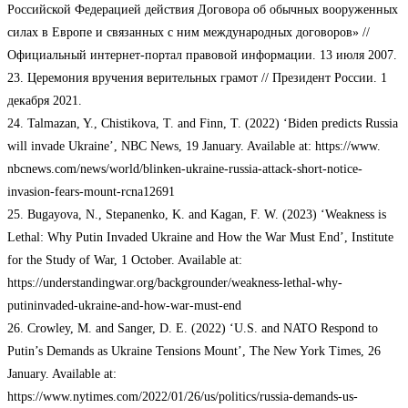
Российской Федерацией действия Договора об обычных вооруженных
силах в Европе и связанных с ним международных договоров» //
Официальный интернет-портал правовой информации. 13 июля 2007.
23. Церемония вручения верительных грамот // Президент России. 1
декабря 2021.
24. Talmazan, Y., Chistikova, T. and Finn, T. (2022) ‘Biden predicts Russia
will invade Ukraine’, NBC News, 19 January. Available at: https://www.
nbcnews.com/news/world/blinken-ukraine-russia-attack-short-notice-
invasion-fears-mount-rcna12691
25. Bugayova, N., Stepanenko, K. and Kagan, F. W. (2023) ‘Weakness is
Lethal: Why Putin Invaded Ukraine and How the War Must End’, Institute
for the Study of War, 1 October. Available at:
https://understandingwar.org/backgrounder/weakness-lethal-why-
putininvaded-ukraine-and-how-war-must-end
26. Crowley, M. and Sanger, D. E. (2022) ‘U.S. and NATO Respond to
Putin’s Demands as Ukraine Tensions Mount’, The New York Times, 26
January. Available at:
https://www.nytimes.com/2022/01/26/us/politics/russia-demands-us-