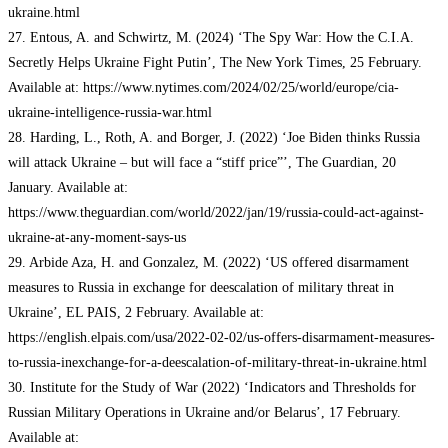
ukraine.html
27. Entous, A. and Schwirtz, M. (2024) ‘The Spy War: How the C.I.A.
Secretly Helps Ukraine Fight Putin’, The New York Times, 25 February.
Available at: https://www.nytimes.com/2024/02/25/world/europe/cia-
ukraine-intelligence-russia-war.html
28. Harding, L., Roth, A. and Borger, J. (2022) ‘Joe Biden thinks Russia
will attack Ukraine – but will face a “stiff price”’, The Guardian, 20
January. Available at:
https://www.theguardian.com/world/2022/jan/19/russia-could-act-against-
ukraine-at-any-moment-says-us
29. Arbide Aza, H. and Gonzalez, M. (2022) ‘US offered disarmament
measures to Russia in exchange for deescalation of military threat in
Ukraine’, EL PAIS, 2 February. Available at:
https://english.elpais.com/usa/2022-02-02/us-offers-disarmament-measures-
to-russia-inexchange-for-a-deescalation-of-military-threat-in-ukraine.html
30. Institute for the Study of War (2022) ‘Indicators and Thresholds for
Russian Military Operations in Ukraine and/or Belarus’, 17 February.
Available at: