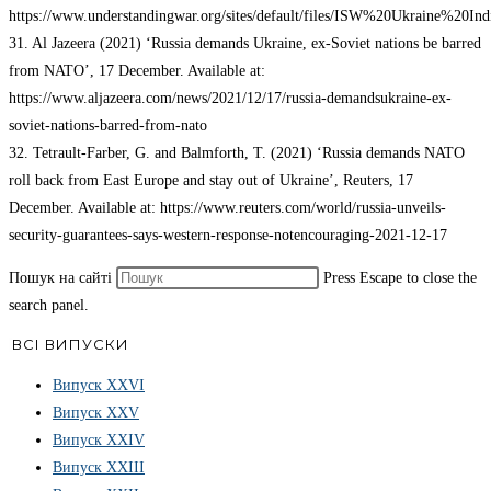
https://www.understandingwar.org/sites/default/files/ISW%20Ukraine%20In
31. Al Jazeera (2021) ‘Russia demands Ukraine, ex-Soviet nations be barred
from NATO’, 17 December. Available at:
https://www.aljazeera.com/news/2021/12/17/russia-demandsukraine-ex-
soviet-nations-barred-from-nato
32. Tetrault-Farber, G. and Balmforth, T. (2021) ‘Russia demands NATO
roll back from East Europe and stay out of Ukraine’, Reuters, 17
December. Available at: https://www.reuters.com/world/russia-unveils-
security-guarantees-says-western-response-notencouraging-2021-12-17
Пошук на сайті
Press Escape to close the
search panel.
ВСІ ВИПУСКИ
Випуск ХХVІ
Випуск XXV
Випуск XXIV
Випуск XXIII