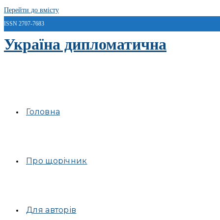
Перейти до вмісту
ISSN 2707-7683
Україна дипломатична
Головна
Про щорічник
Для авторів