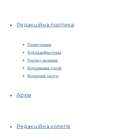
Редакційна політика
Рецензування
Публікаційна етика
Розгляд звернень
Відкликання статей
Відкритий доступ
Архів
Редакційна колегія