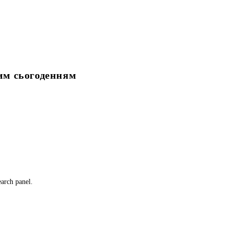
ним сьогоденням
earch panel.