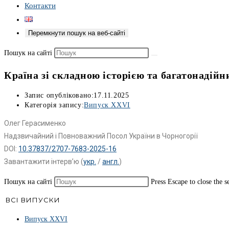
Контакти
Перемкнути пошук на веб-сайті
Пошук на сайті
Країна зі складною історією та багатонадій
Запис опубліковано:
17.11.2025
Категорія запису:
Випуск ХХVІ
Олег Герасименко
Надзвичайний і Повноважний Посол України в Чорногорії
DOI:
10.37837/2707-7683-2025-16
Завантажити інтерв’ю (
укр.
/
англ.
)
Пошук на сайті
Press Escape to close the s
ВСІ ВИПУСКИ
Випуск ХХVІ