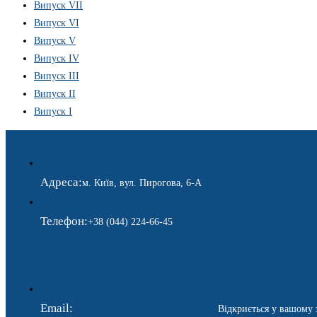
Випуск VII
Випуск VI
Випуск V
Випуск IV
Випуск III
Випуск II
Випуск I
Адреса:
м. Київ, вул. Пирогова, 6-А
Телефон:
+38 (044) 224-66-45
Email:
ukraina.dyplomatychna@gmail.com
Відкриється у вашому 