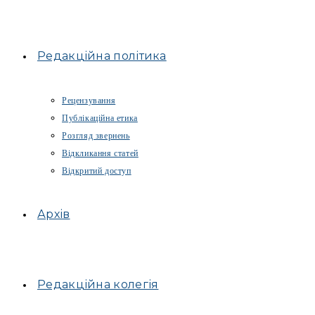
Редакційна політика
Рецензування
Публікаційна етика
Розгляд звернень
Відкликання статей
Відкритий доступ
Архів
Редакційна колегія