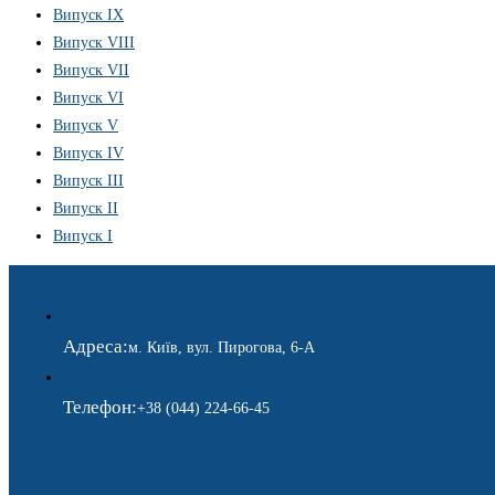
Випуск IX
Випуск VIII
Випуск VII
Випуск VI
Випуск V
Випуск IV
Випуск III
Випуск II
Випуск I
Адреса:
м. Київ, вул. Пирогова, 6-А
Телефон:
+38 (044) 224-66-45