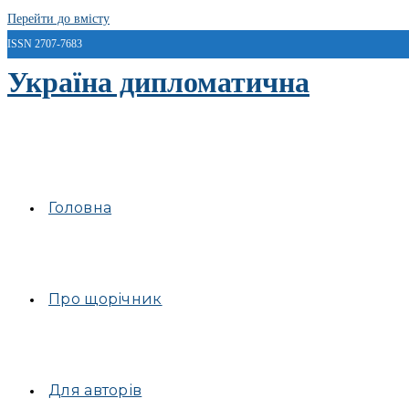
Перейти до вмісту
ISSN 2707-7683
Україна дипломатична
Головна
Про щорічник
Для авторів