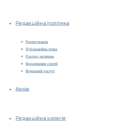
Редакційна політика
Рецензування
Публікаційна етика
Розгляд звернень
Відкликання статей
Відкритий доступ
Архів
Редакційна колегія