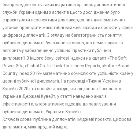
безпрецедентність таких ініціатив в органах дипломатичної
служби України одним з аспектів цього дослідження було
спроєктувати перспективи для закордонних дипломатичних
установ проводити масштабні іміджеві заходи й проєкти у сфері
цифрової дипломатії. З огляду на багатогранність поняття
публічної дипломатії було констатовано, що немає єдиного
алгоритму забезпечення успішної практики публічної
дипломатії. З іншого боку, світові індекси на кшталт «The Soft
Power 30», «Global Go To Think Tank Index Report», «Future Brand
Country Index 2019» математично обчислюють успішність країн у
царині публічної дипломатії. На прикладі «Тижня України в
Кувейті 2020» та онлайн-заходів, які ініціювало Посольство
України в Державі Кувейт, у статті наведено аналіз
ефективності альтернативних підходів до реалізування
публічної дипломатії України в Кувейті.
Ключові слова:
публічна дипломатія, іміджеві проєкти, цифрова
дипломатія, міжнародний імідж.