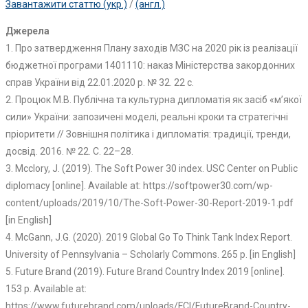
Завантажити статтю (укр.)
/
(англ.)
Джерела
1. Про затвердження Плану заходів МЗС на 2020 рік із реалізації
бюджетної програми 1401110: наказ Міністерства закордонних
справ України від 22.01.2020 р. № 32. 22 с.
2. Процюк М.В. Публічна та культурна дипломатія як засіб «м’якої
сили» України: запозичені моделі, реальні кроки та стратегічні
пріоритети // Зовнішня політика і дипломатія: традиції, тренди,
досвід. 2016. № 22. С. 22–28.
3. Mcclory, J. (2019). The Soft Power 30 index. USC Center on Public
diplomacy [online]. Available at: https://softpower30.com/wp-
content/uploads/2019/10/The-Soft-Power-30-Report-2019-1.pdf
[in English]
4. McGann, J.G. (2020). 2019 Global Go To Think Tank Index Report.
University of Pennsylvania – Scholarly Commons. 265 p. [in English]
5. Future Brand (2019). Future Brand Country Index 2019 [online].
153 p. Available at:
https://www.futurebrand.com/uploads/FCI/FutureBrand-Country-