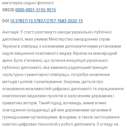
магістерка східної філології
ORCID
0000-0001-5155-9515
DOI
10.37837/10.37837/2707-7683-2020-15
Анотація
. У статті розглянуто заходи української публічної
дипломатії, яких уживає Міністерство закордонних справ
України в співпраці з іноземними дипломатичними установами
задля зміцнення позитивного іміджу України на міжнародній
арені. Було з’ясовано, що сучасна концепція української
публічної дипломатії, яка замінила радянський принцип
«культурно-гуманітарної співпраці», потребує оновлення
методів і шляхів її реалізування. Зокрема, ідеться про
опанування можливостей цифрової дипломатії та опрацювання
комплексних іміджевих проєктів із залученням державних і
приватних акторів. Такий підхід, вочевидь, вимагатиме
злагодженої координації дій між державними органами й
громадськими організаціями, фондами, а також застосування
новітніх цифрових технологій у роботі дипломата. З огляду на