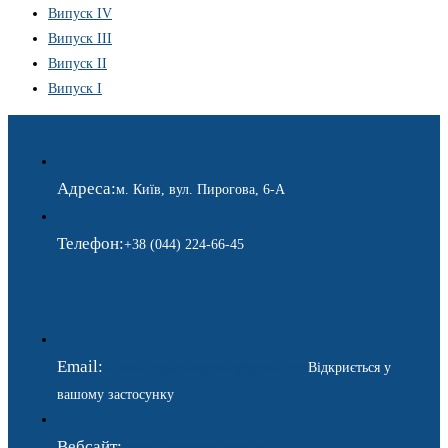
Випуск IV
Випуск III
Випуск II
Випуск I
Адреса:
м. Київ, вул. Пирогова, 6-А
Телефон:
+38 (044) 224-66-45
Email:
ukraina.dyplomatychna@gmail.com
Відкриється у
вашому застосунку
Вебсайт:
https://www.gdip.com.ua