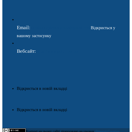
Email:
ukraina.dyplomatychna@gmail.com
Відкриється у
вашому застосунку
Вебсайт:
https://www.gdip.com.ua
Відкриється в новій вкладці
Відкриється в новій вкладці
Контент на цьому сайті ліцензовано на умовах
Ліцензії Creative