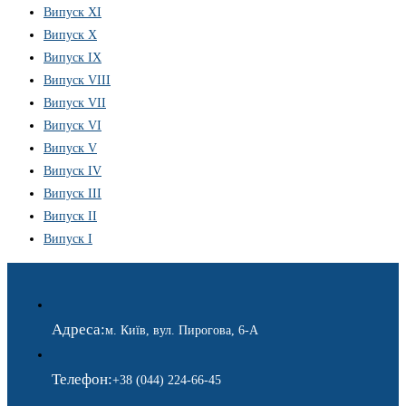
Випуск XI
Випуск X
Випуск IX
Випуск VIII
Випуск VII
Випуск VI
Випуск V
Випуск IV
Випуск III
Випуск II
Випуск I
Адреса:
м. Київ, вул. Пирогова, 6-А
Телефон:
+38 (044) 224-66-45