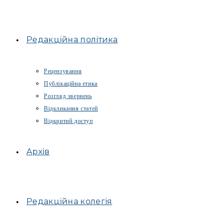
Редакційна політика
Рецензування
Публікаційна етика
Розгляд звернень
Відкликання статей
Відкритий доступ
Архів
Редакційна колегія