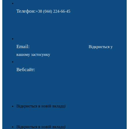
Телефон:
+38 (044) 224-66-45
Email:
ukraina.dyplomatychna@gmail.com
Відкриється у
вашому застосунку
Вебсайт:
https://www.gdip.com.ua
Відкриється в новій вкладці
Відкриється в новій вкладці