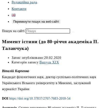
Редакційна рада
Контакти
Перемкнути пошук на веб-сайті
Пошук на сайті
Момент істини (до 80-річчя академіка П.
Таланчука)
Запис опубліковано:
20.02.2020
Категорія запису:
Випуск XIX
Віталій Карпенко
Кандидат філологічних наук, доктор суспільно-політичних наук
Українського Вільного університету в Мюнхені, заслужений
журналіст України
DOІ
https://doi.org/10.37837/2707-7683-2018-54
Анотація.
Статтю присвячено 80-річчю академіка П. Таланчука.