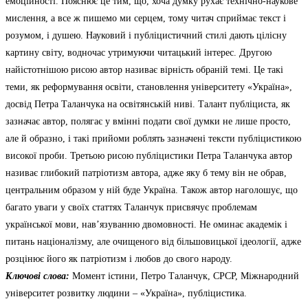
емоційності. Пояснює це тим, що, хоча думку рухає технічно-наукове
мислення, а все ж пишемо ми серцем, тому читач сприймає текст і
розумом, і душею. Науковий і публіцистичний стилі дають цілісну
картину світу, водночас утримуючи читацький інтерес. Другою
найістотнішою рисою автор називає вірність обраній темі. Це такі
теми, як реформування освіти, становлення університету «Україна»,
досвід Петра Таланчука на освітянській ниві. Талант публіциста, як
зазначає автор, полягає у вмінні подати свої думки не лише просто,
але й образно, і такі прийоми роблять зазначені тексти публіцистикою
високої проби. Третьою рисою публіцистики Петра Таланчука автор
називає глибокий патріотизм автора, адже яку б тему він не обрав,
центральним образом у ній буде Україна. Також автор наголошує, що
багато уваги у своїх статтях Таланчук присвячує проблемам
української мови, нав’язуванню двомовності. Не оминає академік і
питань націоналізму, але очищеного від більшовицької ідеології, адже
розцінює його як патріотизм і любов до свого народу.
Ключові слова:
Момент істини, Петро Таланчук, СРСР, Міжнародний
університет розвитку людини – «Україна», публіцистика.