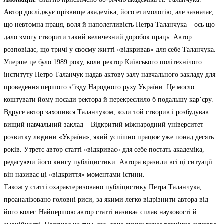
Автор досліджує прізвище академіка, його етимологію, але зазначає,
що невтомна праця, воля й наполегливість Петра Таланчука – ось що
дало змогу створити такий величезний доробок праць. Автор
розповідає, що тричі у своєму житті «відкривав» для себе Таланчука.
Уперше це було 1989 року, коли ректор Київського політехнічого
інституту Петро Таланчук надав актову залу навчального закладу для
проведення першого з’їзду Народного руху України. Це могло
коштувати йому посади ректора й перекреслило б подальшу кар’єру.
Вдруге автор захопився Таланчуком, коли той створив і розбудував
вищий навчальний заклад – Відкритий міжнародний університет
розвитку людини «Україна», який успішно працює уже понад десять
років. Утретє автор статті «відкриває» для себе постать академіка,
редагуючи його книгу публіцистики. Автора вразили всі ці ситуації:
він називає ці «відкриття» моментами істини.
Також у статті охарактеризовано публіцистику Петра Таланчука,
проаналізовано головні риси, за якими легко відрізнити автора від
його колег. Найпершою автор статті називає сплав науковості й