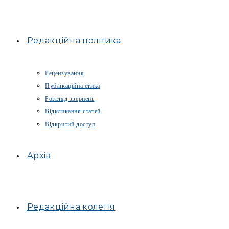
Редакційна політика
Рецензування
Публікаційна етика
Розгляд звернень
Відкликання статей
Відкритий доступ
Архів
Редакційна колегія