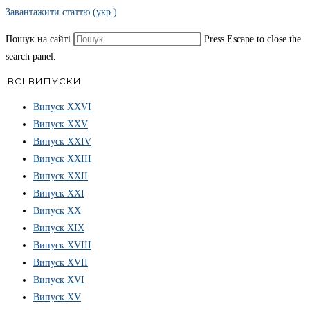
Завантажити статтю (укр.)
Пошук на сайті
Press Escape to close the
search panel.
ВСІ ВИПУСКИ
Випуск ХХVІ
Випуск XXV
Випуск XXIV
Випуск XXIII
Випуск XXII
Випуск XXI
Випуск XX
Випуск XIX
Випуск XVIII
Випуск XVII
Випуск XVI
Випуск XV