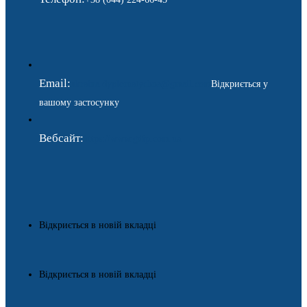
Email:
ukraina.dyplomatychna@gmail.com
Відкриється у
вашому застосунку
Вебсайт:
https://www.gdip.com.ua
Відкриється в новій вкладці
Відкриється в новій вкладці