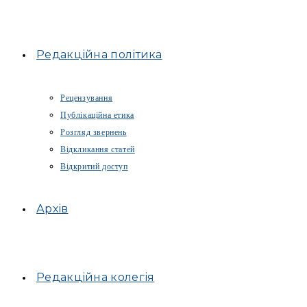
Редакційна політика
Рецензування
Публікаційна етика
Розгляд звернень
Відкликання статей
Відкритий доступ
Архів
Редакційна колегія