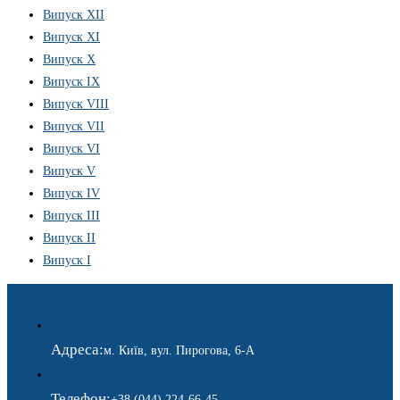
Випуск XII
Випуск XI
Випуск X
Випуск IX
Випуск VIII
Випуск VII
Випуск VI
Випуск V
Випуск IV
Випуск III
Випуск II
Випуск I
Адреса:
м. Київ, вул. Пирогова, 6-А
Телефон:
+38 (044) 224-66-45