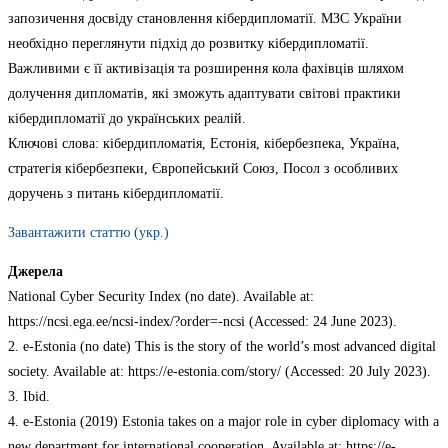
запозичення досвіду становлення кібердипломатії. МЗС України
необхідно переглянути підхід до розвитку кібердипломатії.
Важливими є її активізація та розширення кола фахівців шляхом
долучення дипломатів, які зможуть адаптувати світові практики
кібердипломатії до українських реалій.
Ключові слова: кібердипломатія, Естонія, кібербезпека, Україна,
стратегія кібербезпеки, Європейський Союз, Посол з особливих
доручень з питань кібердипломатії.
Завантажити статтю (укр.)
Джерела
National Cyber Security Index (no date). Available at:
https://ncsi.ega.ee/ncsi-index/?order=-ncsi (Accessed: 24 June 2023).
2. e-Estonia (no date) This is the story of the world’s most advanced digital
society. Available at: https://e-estonia.com/story/ (Accessed: 20 July 2023).
3. Ibid.
4. e-Estonia (2019) Estonia takes on a major role in cyber diplomacy with a
new department for international cooperation. Available at: https://e-