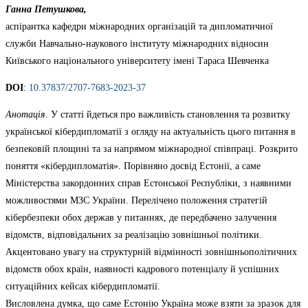
Ганна Петушкова,
аспірантка кафедри міжнародних організацій та дипломатичної
служби Навчально-наукового інституту міжнародних відносин
Київського національного університету імені Тараса Шевченка
DOI
:
10.37837/2707-7683-2023-37
Анотація
. У статті йдеться про важливість становлення та розвитку
української кібердипломатії з огляду на актуальність цього питання в
безпековій площині та за напрямом міжнародної співпраці. Розкрито
поняття «кібердипломатія». Порівняно досвід Естонії, а саме
Міністерства закордонних справ Естонської Республіки, з наявними
можливостями МЗС України. Перелічено положення стратегій
кібербезпеки обох держав у питаннях, де передбачено залучення
відомств, відповідальних за реалізацію зовнішньої політики.
Акцентовано увагу на структурній відмінності зовнішньополітичних
відомств обох країн, наявності кадрового потенціалу й успішних
ситуаційних кейсах кібердипломатії.
Висловлена думка, що саме Естонію Україна може взяти за зразок для