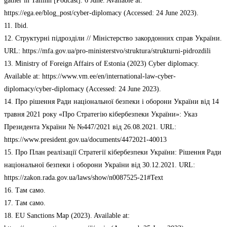
gather in Tallinn [Podcast]. 6 June. Available at:
https://ega.ee/blog_post/cyber-diplomacy (Accessed: 24 June 2023).
11. Ibid.
12. Структурні підрозділи // Міністерство закордонних справ України.
URL: https://mfa.gov.ua/pro-ministerstvo/struktura/strukturni-pidrozdili
13. Ministry of Foreign Affairs of Estonia (2023) Cyber diplomacy.
Available at: https://www.vm.ee/en/international-law-cyber-
diplomacy/cyber-diplomacy (Accessed: 24 June 2023).
14. Про рішення Ради національної безпеки і оборони України від 14
травня 2021 року «Про Стратегію кібербезпеки України»: Указ
Президента України № №447/2021 від 26.08.2021. URL:
https://www.president.gov.ua/documents/4472021-40013
15. Про План реалізації Стратегії кібербезпеки України: Рішення Ради
національної безпеки і оборони України від 30.12.2021. URL:
https://zakon.rada.gov.ua/laws/show/n0087525-21#Text
16. Там само.
17. Там само.
18. EU Sanctions Map (2023). Available at: