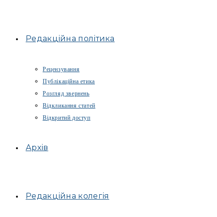
Редакційна політика
Рецензування
Публікаційна етика
Розгляд звернень
Відкликання статей
Відкритий доступ
Архів
Редакційна колегія