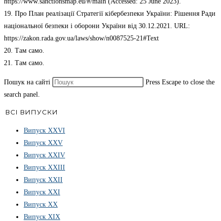
https://www.sanctionsmap.eu/#/main (Accessed: 25 June 2023).
19. Про План реалізації Стратегії кібербезпеки України: Рішення Ради
національної безпеки і оборони України від 30.12.2021. URL:
https://zakon.rada.gov.ua/laws/show/n0087525-21#Text
20. Там само.
21. Там само.
Пошук на сайті
Press Escape to close the
search panel.
ВСІ ВИПУСКИ
Випуск ХХVІ
Випуск XXV
Випуск XXIV
Випуск XXIII
Випуск XXII
Випуск XXI
Випуск XX
Випуск XIX