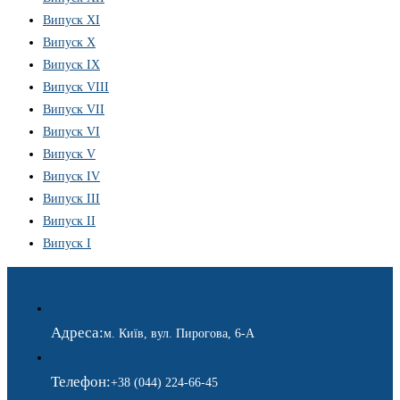
Випуск XI
Випуск X
Випуск IX
Випуск VIII
Випуск VII
Випуск VI
Випуск V
Випуск IV
Випуск III
Випуск II
Випуск I
Адреса:
м. Київ, вул. Пирогова, 6-А
Телефон:
+38 (044) 224-66-45