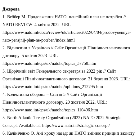
Джерела
1. Веббер М. Продовження НАТО: пенсійний план не потрібен //
NATO REVIEW. 4 квітня 2022. URL:
https://www.nato.int/docu/review/uk/articles/2022/04/04/prodovyoennya-
nato-pensjnij-plan-ne-potrben/index.html
2. Відносини з Україною // Сайт Організації Північноатлантичного
договору. 5 квітня 2023. URL:
https://www.nato.int/cps/uk/natohq/topics_37750.htm
3. Щорічний звіт Генерального секретаря за 2022 рік // Сайт
Організації Північноатлантичного договору. 21 березня 2023. URL:
https://www.nato.int/cps/uk/natohq/opinions_212795.htm
4. Колективна оборона – Стаття 5 // Сайт Організації
Північноатлантичного договору. 20 жовтня 2022. URL:
https://www.nato.int/cps/uk/natohq/topics_110496.htm
5. North Atlantic Treaty Organization (2022) NATO 2022 Strategic
Concept. Available at: https://www.nato.int/strategic-concept/
6. Калініченко О. Ані кроку назад: як НАТО змінює принцип захисту