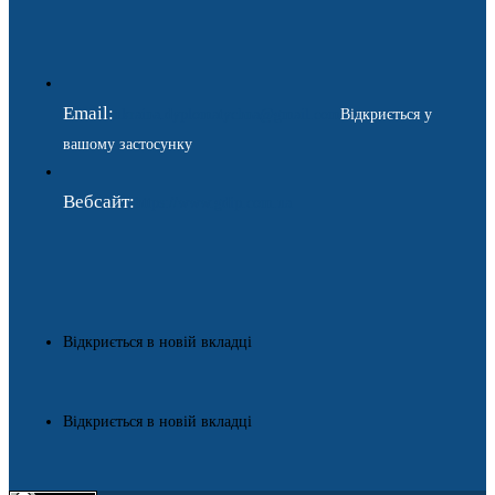
Email:
ukraina.dyplomatychna@gmail.com
Відкриється у
вашому застосунку
Вебсайт:
https://www.gdip.com.ua
Відкриється в новій вкладці
Відкриється в новій вкладці