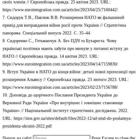
своїх членів // Європейська правда. 25 квітня 2023. URL:
https://www.eurointegration.com.ua/articles/2023/04/25/7160442/
7. Сидорук Т.В., Павлюк В.В. Розширення НАТО як фальшивий
привід для виправдання війни росії проти України // Стратегічна
панорама. Спеціальний випуск 2022. С. 35–44.
8. Сидоренко С., Гетьманчук А. Без ПДЧ та Бухареста. Чому
українські політики мають забути про минуле у питанні вступу до
НАТО // Європейська правда. 14 квітня 2023. URL:
https://www.eurointegration.com.ua/articles/2023/04/14/7159830/
9. Вступ України в НАТО до кінця війни: деталі нової пропозиції про
розширення Альянсу // Європейська правда. 23 лютого 2023. URL:
https://www.eurointegration.com.ua/articles/2023/02/23/7156788/
10. Доповідь до щорічного Послання Президента України до
Верховної Ради України «Про внутрішнє і зовнішнє становище
України» // Національний інститут стратегічних досліджень. 2022.
URL: https://niss.gov.ua/sites/default/files/2022-12/ad-nisd-do-poslannya-
prezidenta-ukraini-2022.pdf
Пошук на сайті
Press Escape to close the