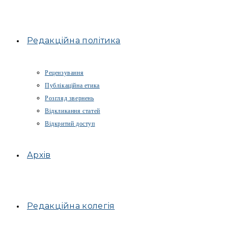
Редакційна політика
Рецензування
Публікаційна етика
Розгляд звернень
Відкликання статей
Відкритий доступ
Архів
Редакційна колегія