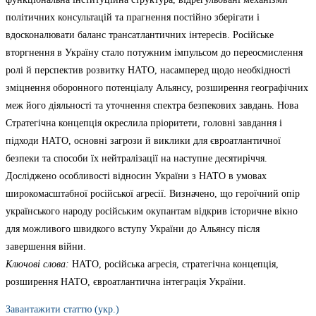
політичних консультацій та прагнення постійно зберігати і
вдосконалювати баланс трансатлантичних інтересів. Російське
вторгнення в Україну стало потужним імпульсом до переосмислення
ролі й перспектив розвитку НАТО, насамперед щодо необхідності
зміцнення оборонного потенціалу Альянсу, розширення географічних
меж його діяльності та уточнення спектра безпекових завдань. Нова
Стратегічна концепція окреслила пріоритети, головні завдання і
підходи НАТО, основні загрози й виклики для євроатлантичної
безпеки та способи їх нейтралізації на наступне десятиріччя.
Досліджено особливості відносин України з НАТО в умовах
широкомасштабної російської агресії. Визначено, що героїчний опір
українського народу російським окупантам відкрив історичне вікно
для можливого швидкого вступу України до Альянсу після
завершення війни.
Ключові слова:
НАТО, російська агресія, стратегічна концепція,
розширення НАТО, євроатлантична інтеграція України.
Завантажити статтю (укр.)