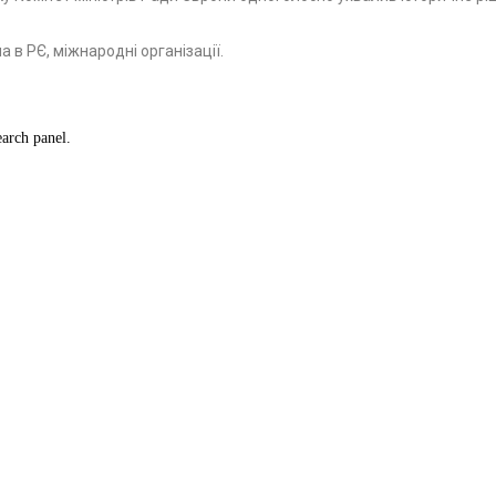
а в РЄ, міжнародні організації.
earch panel.