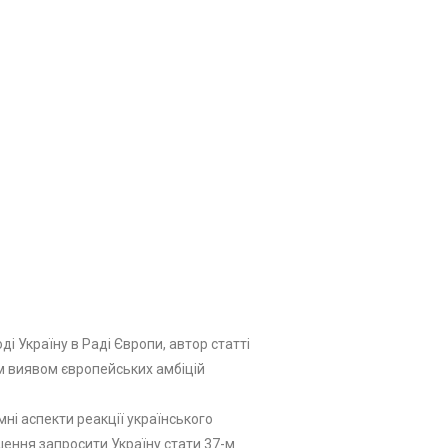
і Україну в Раді Європи, автор статті
м виявом європейських амбіцій
ні аспекти реакції українського
ішення запросити Україну стати 37-м