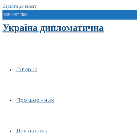
Перейти до вмісту
ISSN 2707-7683
Україна дипломатична
Головна
Про щорічник
Для авторів