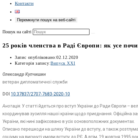
Контакти
Перемкнути пошук на веб-сайті
Пошук на сайті
25 років членства в Раді Європи: як усе поч
Запис опубліковано:
02.12.2020
Категорія запису:
Випуск XXI
Олександр Купчишин
ветеран дипломатичної служби
DOI
10.37837/2707-7683-2020-10
Анотація
. У статті йдеться про вступ України до Ради Європи – в
координував зусилля нашої країни щодо приєднання. Офіційна за
України, які нині зафіксовано в усіх основоположних документах.
Описано перешкоди на шляху України до вступу, а також розтлума
соціуму на висунуті умови вступу до РЄ. А втім, 19 жовтня 1995 р