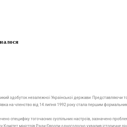
иналося
еликий здобуток незалежної Української держави. Представляючи тод
явка на членство від 14 липня 1992 року стала першим формальни
чено специфіку тогочасних суспільних настроїв, зазначено проблем
оку Комітет міністрів Ради Європи одноголосно ухвалив історичне р