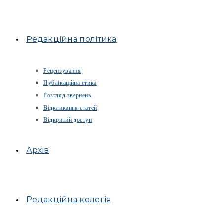
Редакційна політика
Рецензування
Публікаційна етика
Розгляд звернень
Відкликання статей
Відкритий доступ
Архів
Редакційна колегія