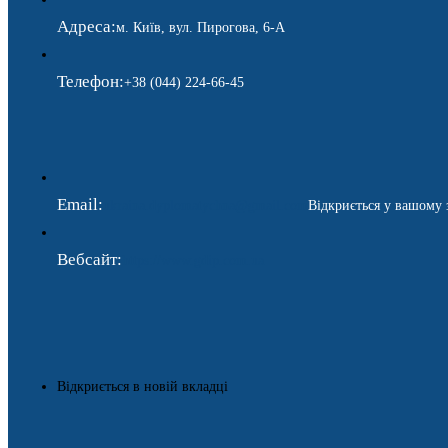
Адреса:
м. Київ, вул. Пирогова, 6-А
Телефон:
+38 (044) 224-66-45
Email:
ukraina.dyplomatychna@gmail.com
Відкриється у вашому 
Вебсайт:
https://www.gdip.com.ua
Відкриється в новій вкладці