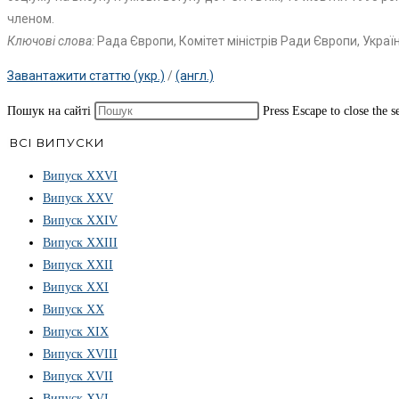
членом.
Ключові слова:
Рада Європи, Комітет міністрів Ради Європи, Україн
Завантажити статтю (укр.)
/
(англ.)
Пошук на сайті
Press Escape to close the s
ВСІ ВИПУСКИ
Випуск ХХVІ
Випуск XXV
Випуск XXIV
Випуск XXIII
Випуск XXII
Випуск XXI
Випуск XX
Випуск XIX
Випуск XVIII
Випуск XVII
Випуск XVI