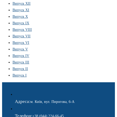
Випуск XII
Випуск XI
Випуск X
Випуск IX
Випуск VIII
Випуск VII
Випуск VI
Випуск V
Випуск IV
Випуск III
Випуск II
Випуск I
Адреса:
м. Київ, вул. Пирогова, 6-А
Телефон:
+38 (044) 224-66-45