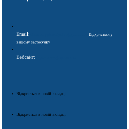
Email:
ukraina.dyplomatychna@gmail.com
Відкриється у
вашому застосунку
Вебсайт:
https://www.gdip.com.ua
Відкриється в новій вкладці
Відкриється в новій вкладці