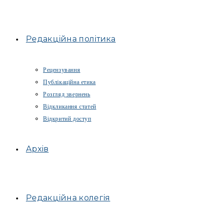
Редакційна політика
Рецензування
Публікаційна етика
Розгляд звернень
Відкликання статей
Відкритий доступ
Архів
Редакційна колегія