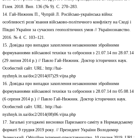
Гілея. 2018. Вип. 136 (№ 9). С. 270–283.
14. Гай-Нижник П., Чупрій Л. Російсько-українська війна:
особливості розв’язання військово-політичного конфлікту на Сході і
Півдні України за сучасних геополітичних умов // Українознавство.
2016. № 4. С. 103–121.
15. Довідка про випадки захоплення незаконними збройними
формуваннями військової техніки та озброєння з 21.07.14 по 28.07.14
(29 липня 2014 р.) // Павло Гай-Нижник. Доктор історичних наук.
Особистий сайт. URL: http://hai-
nyzhnyk.in.ua/doc2/2014(07)29.vijna.php
16. Довідка про випадки захоплення незаконними збройними
формуваннями військової техніки та озброєння з 28.07.14 по 05.08.14
(6 серпня 2014 р.) // Павло Гай-Нижник. Доктор історичних наук.
Особистий сайт. URL: http://hai-
nyzhnyk.in.ua/doc2/2014(08)06.vijna.php
17. Загальні узгоджені висновки Паризького саміту в Нормандському
форматі 9 грудня 2019 року. // Президент України Володимир
Зеленський. Офіційне інтернет-представництво. 10 грудня 2019. URL: