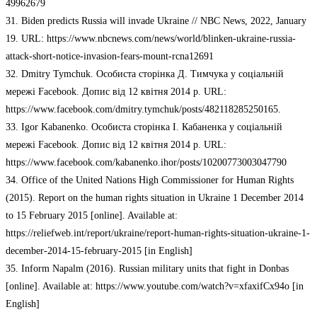
49962679
31. Biden predicts Russia will invade Ukraine // NBC News, 2022, January
19. URL: https://www.nbcnews.com/news/world/blinken-ukraine-russia-
attack-short-notice-invasion-fears-mount-rcna12691
32. Dmitry Tymchuk. Особиста сторінка Д. Тимчука у соціальній
мережі Facebook. Допис від 12 квітня 2014 р. URL:
https://www.facebook.com/dmitry.tymchuk/posts/482118285250165.
33. Igor Kabanenko. Особиста сторінка І. Кабаненка у соціальній
мережі Facebook. Допис від 12 квітня 2014 р. URL:
https://www.facebook.com/kabanenko.ihor/posts/10200773003047790
34. Office of the United Nations High Commissioner for Human Rights
(2015). Report on the human rights situation in Ukraine 1 December 2014
to 15 February 2015 [online]. Available at:
https://reliefweb.int/report/ukraine/report-human-rights-situation-ukraine-1-
december-2014-15-february-2015 [in English]
35. Inform Napalm (2016). Russian military units that fight in Donbas
[online]. Available at: https://www.youtube.com/watch?v=xfaxifCx94o [in
English]