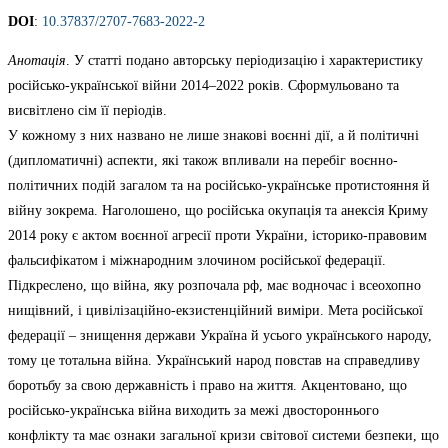
DOI
:
10.37837/2707-7683-2022-2
Анотація
. У статті подано авторську періодизацію і характеристику
російсько-української війни 2014–2022 років. Сформульовано та
висвітлено сім її періодів.
У кожному з них названо не лише знакові воєнні дії, а й політичні
(дипломатичні) аспекти, які також впливали на перебіг воєнно-
політичних подій загалом та на російсько-українське протистояння й
війну зокрема. Наголошено, що російська окупація та анексія Криму
2014 року є актом воєнної агресії проти України, історико-правовим
фальсифікатом і міжнародним злочином російської федерації.
Підкреслено, що війна, яку розпочала рф, має водночас і всеохопно
нищівний, і цивілізаційно-екзистенційний виміри. Мета російської
федерації – знищення держави Україна й усього українського народу,
тому це тотальна війна. Український народ повстав на справедливу
боротьбу за свою державність і право на життя. Акцентовано, що
російсько-українська війна виходить за межі двостороннього
конфлікту та має ознаки загальної кризи світової системи безпеки, що