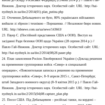
Києва до складу Російської Федерації] (Січень 2014 р.) // Павло Гай-
Нижник. Доктор історичних наук. Особистий сайт. URL: http://hai-
nyzhnyk.in.ua/doc2/2014(01).plan_putina.php
22. Оточення Дебальцевого не було, 80% українських військових
вийшли зі зброєю і технікою – Порошенко. // Незалежне бюро новин.
URL: http://nbnews.com.ua/ua/news/143663/
23. Пауер С. (Постійний представник США в ООН). Виступ на
засіданні Ради безпеки ООН щодо України (28 серпня 2014 р.) //
Павло Гай-Нижник. Доктор історичних наук. Особистий сайт. URL:
http://hai-nyzhnyk.in.ua/doc2/2014(08)28.pauer.php
24. План захоплення Росією Лівобережної України («Доклад решения
на применение группировки войск «Север» в специальной
операции»; «Пояснительная записка к решению на применение
группировки войск «Север»; 8–9 апреля 2015 г., Санкт-Петербург,
штаб Западного военного округа) (8–9 квітня 2015 р.) // Павло Гай-
Нижник. Доктор історичних наук. Особистий сайт. URL: http://hai-
nyzhnyk.in.ua/doc2/2015(04)08.capture_plan.php
25. Посол США: Під Дебальцевим – російські танки, на кордоні –