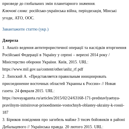
призведе до глобальних змін планетарного значення.
Ключові слова:
російсько-українська війна, періодизація, Мінські
угоди, АТО, ООС.
Завантажити статтю (укр.)
Джерела
1. Аналіз ведення антитерористичної операції та наслідків вторгнення
Російської Федерації в Україну у серпні – вересні 2014 року /
Міністерство оборони України. Київ, 2015. URL:
https://www.mil.gov.ua/content/other/anliz_rf.pdf
2. Липский А. «Представляется правильным инициировать
присоединение восточных областей Украины к России» // Новая
газета. 24 февраля 2015. URL:
https://novayagazeta.ru/articles/2015/02/24/63168-171-predstavlyaetsya-
pravilnym-initsiirovat-prisoedinenie-vostochnyh-oblastey-ukrainy-k-rossii-
187
3. Бірюков повідомив про загибель майже 3 тисяч бойовиків в районі
Дебальцевого // Українська правда. 20 лютого 2015. URL: