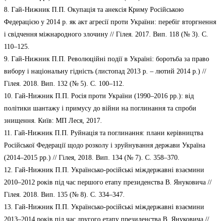
8. Гай-Нижник П.П. Окупація та анексія Криму Російською
Федерацією у 2014 р. як акт агресії проти України: перебіг вторгнення
і свідчення міжнародного злочину // Гілея. 2017. Вип. 118 (№ 3). С.
110–125.
9. Гай-Нижник П.П. Революційні події в Україні: боротьба за право
вибору і національну гідність (листопад 2013 р. – лютий 2014 р.) //
Гілея. 2018. Вип. 132 (№ 5). С. 100–112.
10. Гай-Нижник П.П. Росія проти України (1990–2016 рр.): від
політики шантажу і примусу до війни на поглинання та спроби
знищення. Київ: МП Леся, 2017.
11. Гай-Нижник П.П. Руйнація та поглинання: плани керівництва
Російської Федерації щодо розколу і зруйнування держави Україна
(2014–2015 рр.) // Гілея, 2018. Вип. 134 (№ 7). С. 358–370.
12. Гай-Нижник П.П. Українсько-російські міждержавні взаємини
2010–2012 років під час першого етапу президенства В. Януковича //
Гілея. 2018. Вип. 135 (№ 8). C. 334–347.
13. Гай-Нижник П.П. Українсько-російські міждержавні взаємини
2013–2014 років під час другого етапу президенства В. Януковича //