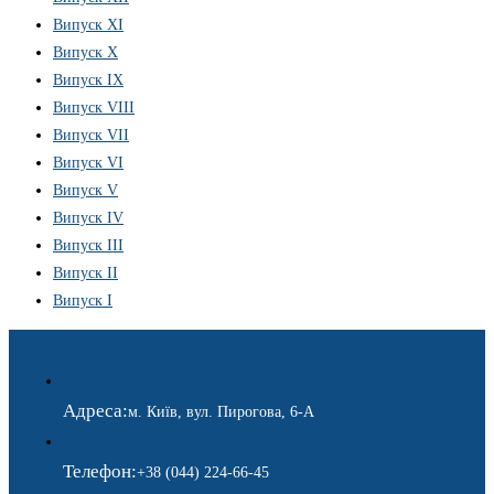
Випуск XI
Випуск X
Випуск IX
Випуск VIII
Випуск VII
Випуск VI
Випуск V
Випуск IV
Випуск III
Випуск II
Випуск I
Адреса:
м. Київ, вул. Пирогова, 6-А
Телефон:
+38 (044) 224-66-45