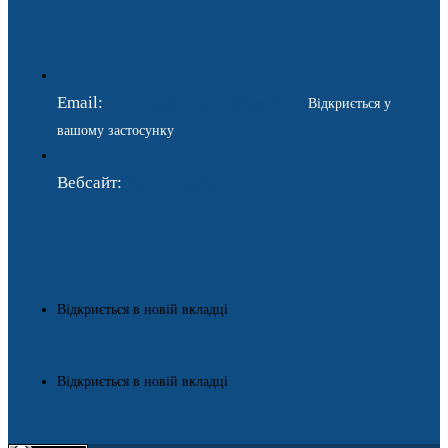
Email:
ukraina.dyplomatychna@gmail.com
Відкриється у
вашому застосунку
Вебсайт:
https://www.gdip.com.ua
Відкриється в новій вкладці
Відкриється в новій вкладці