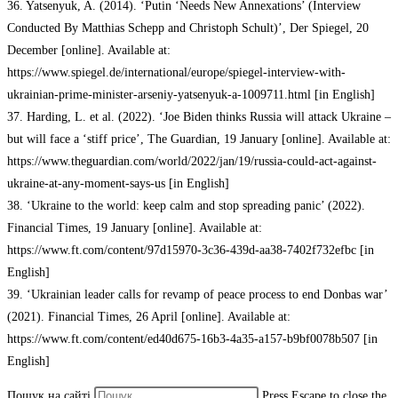
36. Yatsenyuk, A. (2014). ‘Putin ‘Needs New Annexations’ (Interview
Conducted By Matthias Schepp and Christoph Schult)’, Der Spiegel, 20
December [online]. Available at:
https://www.spiegel.de/international/europe/spiegel-interview-with-
ukrainian-prime-minister-arseniy-yatsenyuk-a-1009711.html [in English]
37. Harding, L. et al. (2022). ‘Joe Biden thinks Russia will attack Ukraine –
but will face a ‘stiff price’, The Guardian, 19 January [online]. Available at:
https://www.theguardian.com/world/2022/jan/19/russia-could-act-against-
ukraine-at-any-moment-says-us [in English]
38. ‘Ukraine to the world: keep calm and stop spreading panic’ (2022).
Financial Times, 19 January [online]. Available at:
https://www.ft.com/content/97d15970-3c36-439d-aa38-7402f732efbc [in
English]
39. ‘Ukrainian leader calls for revamp of peace process to end Donbas war’
(2021). Financial Times, 26 April [online]. Available at:
https://www.ft.com/content/ed40d675-16b3-4a35-a157-b9bf0078b507 [in
English]
Пошук на сайті
Press Escape to close the