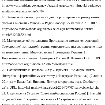
https://www.president.gov.ua/news/zagalni-uzgodzheni-visnovki-parizkogo-
samitu-v-normandskomu-58797
18. Зеленський заявив про необхідність розширити «нормандський»
формат і оновити «Мінськ» // Радіо Свобода. 27 квітня 2021. URL:
https://www.radiosvoboda.org/a/news-zelenskyi-normandskyi-format-
minsk/31225652.html
19. Меморандум об исполнении Протокола по итогам консультаций
Трехстронней контактной группы относительно шагов, направленных
на имплементацию Мирного плана Президента Украины П.
Порошенко и инициатив Президента России В. Путина / ОБСЕ. URL:
http://www.osce.org/ru/home/123807?download=true.
20. Наливайченко В. (голова СБУ): «Перемога – це мирне життя»
(Інтерв’ю інформаційному агентству «Интерфакс-Украина») (7 липня
2014 р.) // Павло Гай-Нижник. Доктор історичних наук. Особистий
сайт. URL: http://hai-nyzhnyk.in.ua/doc2/2014(07)07.nalyvaichenko.php
21. О кризисе на Украине (Совет нацбезопасности России) [План дій
по дестабілізації України і включення 12 українських областей та м.