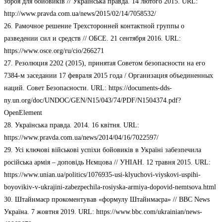
зброя для бойовиків // Українська правда. 14 лютого 2015. URL:
http://www.pravda.com.ua/news/2015/02/14/7058532/
26. Рамочное решение Трехсторонней контактной группы о
разведении сил и средств // ОБСЕ. 21 сентября 2016. URL:
https://www.osce.org/ru/cio/266271
27. Резолюция 2202 (2015), принятая Советом безопасности на его
7384-м заседании 17 февраля 2015 года / Организация объединенных
наций. Совет Безопасности. URL: https://documents-dds-
ny.un.org/doc/UNDOC/GEN/N15/043/74/PDF/N1504374.pdf?
OpenElement
28. Українська правда. 2014. 16 квітня. URL:
https://www.pravda.com.ua/news/2014/04/16/7022597/
29. Усі ключові військові успіхи бойовиків в Україні забезпечила
російська армія – доповідь Нємцова // УНІАН. 12 травня 2015. URL:
https://www.unian.ua/politics/1076935-usi-klyuchovi-viyskovi-uspihi-
boyovikiv-v-ukrajini-zabezpechila-rosiyska-armiya-dopovid-nemtsova.html
30. Штайнмаєр прокоментував «формулу Штайнмаєра» // BBC News
Україна. 7 жовтня 2019. URL: https://www.bbc.com/ukrainian/news-