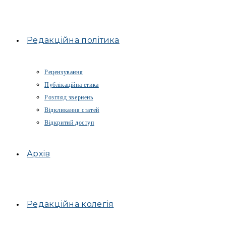
Редакційна політика
Рецензування
Публікаційна етика
Розгляд звернень
Відкликання статей
Відкритий доступ
Архів
Редакційна колегія