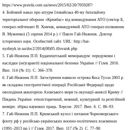
https://www.pravda.com.ua/news/2015/02/20/7059287/
4. Бойовий наказ про штурм Іловайська 40-му батальйону
територіальної оборони «Кривбас» від командування АТО (сектор Б,
генерал-лейтенант В. Хомчак, командуючий АТО генерал-полковник
В. Муженко) (5 серпня 2014 р.) // Павло Гай-Нижник. Доктор
історичних наук. Особистий сайт. URL: http://hai-
nyzhnyk.in.ua/doc2/2014(08)05.illovaisk.php
5. Гай-Нижник П.П. Будапештський меморандум: передумови і
наслідки (не)гарантії національної безпеки України // Гілея. 2016.
Вип. 114 (№ 11). С. 366–378.
6. Гай-Нижник П.П. Загострення навколо острова Коса Тузла 2003 р.
як складова геостратегічної операції Російської Федерації щодо
оволодіння акваторією Азовського моря та окупації-анексії Криму //
Південь України: етноісторичний, мовний, культурний та релігійний
виміри: збірка наукових праць. Херсон. 2017. Вип. 6. С. 86–93.
7. Гай-Нижник П.П. Кримський вузол і питання Чорноморського
флоту рф у російсько-українських воєнно-політичних взаєминах
(1991–2013 рр.) // Гілея. 2017. Вип. 117 (№ 2). С. 77–90.