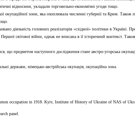
атичні відносини, укладали торговельно-економічні угоди тощо.
ї окупаційної зони, яка охоплювала численні губернії та Крим. Також по
тощо.
ковано діяльність головних реалізаторів «східної» політики в Україні. П
Першої світової війни, однак не вписана в її історичний контекст. Також
ватися, що предметом наступного дослідження стане австро-угорська окупац
альні держави, німецько-австрійська окупація, окупаційна зона.
mmon occupation in 1918. Kyiv, Institute of History of Ukraine of NAS of Ukr
earch panel.