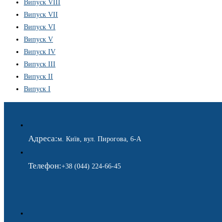
Випуск VIII
Випуск VII
Випуск VI
Випуск V
Випуск IV
Випуск III
Випуск II
Випуск I
Адреса:
м. Київ, вул. Пирогова, 6-А
Телефон:
+38 (044) 224-66-45