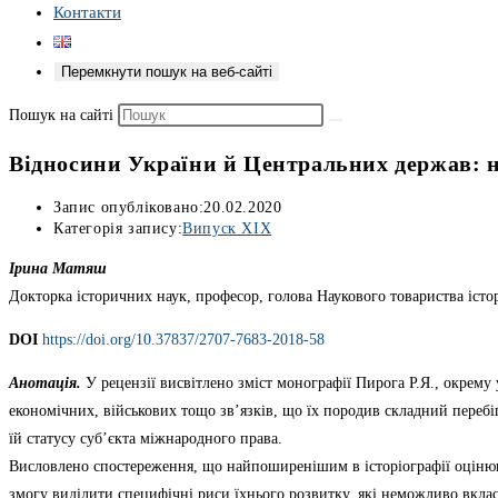
Контакти
Перемкнути пошук на веб-сайті
Пошук на сайті
Відносини України й Центральних держав: н
Запис опубліковано:
20.02.2020
Категорія запису:
Випуск XIX
Ірина Матяш
Докторка історичних наук, професор, голова Наукового товариства істо
DOІ
https://doi.org/10.37837/2707-7683-2018-58
Анотація.
У рецензії висвітлено зміст монографії Пирога Р.Я., окре
економічних, військових тощо зв’язків, що їх породив складний переб
їй статусу суб’єкта міжнародного права.
Висловлено спостереження, що найпоширенішим в історіографії оцінюв
змогу виділити специфічні риси їхнього розвитку, які неможливо вкласт