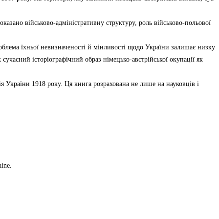
казано військово-адміністративну структуру, роль військово-польової
роблема їхньої невизначеності й мінливості щодо України залишає низку
 сучасний історіографічний образ німецько-австрійської окупації як
ія України 1918 року. Ця книга розрахована не лише на науковців і
aine.