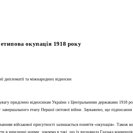
етипова окупація 1918 року
рії дипломатії та міжнародних відносин
му увагу приділено відносинам України з Центральними державами 1918 р
іг завершального етапу Першої світової війни. Зауважено, що підписання
анням військової присутності залишається поняття «окупація». Також к
и в юридичні норми, зокрема в такі, що їх визначила Гаазька конвенція 1