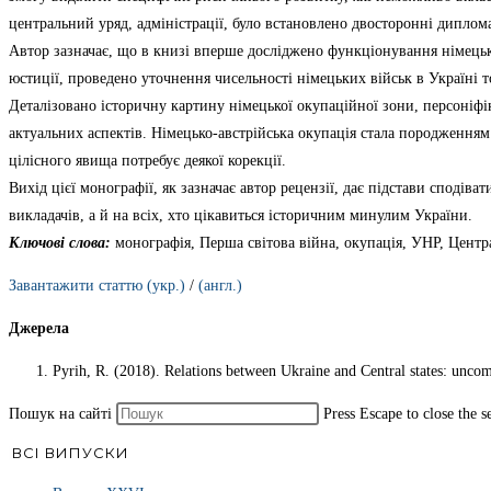
центральний уряд, адміністрації, було встановлено двосторонні диплом
Автор зазначає, що в книзі вперше досліджено функціонування німецько
юстиції, проведено уточнення чисельності німецьких військ в Україні 
Деталізовано історичну картину німецької окупаційної зони, персоніфі
актуальних аспектів. Німецько-австрійська окупація стала породженням 
цілісного явища потребує деякої корекції.
Вихід цієї монографії, як зазначає автор рецензії, дає підстави споді
викладачів, а й на всіх, хто цікавиться історичним минулим України.
Ключові слова:
монографія, Перша світова війна, окупація, УНР, Центр
Завантажити статтю (укр.)
/
(англ.)
Джерела
Pyrih, R. (2018). Relations between Ukraine and Central states: unco
Пошук на сайті
Press Escape to close the s
ВСІ ВИПУСКИ