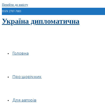
Перейти до вмісту
ISSN 2707-7683
Україна дипломатична
Головна
Про щорічник
Для авторів