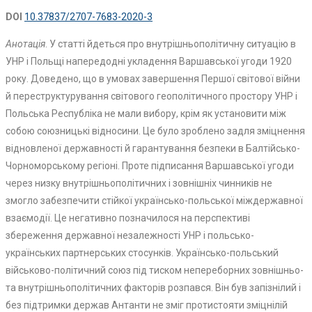
DOI
10.37837/2707-7683-2020-3
Анотація
. У статті йдеться про внутрішньополітичну ситуацію в
УНР і Польщі напередодні укладення Варшавської угоди 1920
року. Доведено, що в умовах завершення Першої світової війни
й переструктурування світового геополітичного простору УНР і
Польська Республіка не мали вибору, крім як установити між
собою союзницькі відносини. Це було зроблено задля зміцнення
відновленої державності й гарантування безпеки в Балтійсько-
Чорноморському регіоні. Проте підписання Варшавської угоди
через низку внутрішньополітичних і зовнішніх чинників не
змогло забезпечити стійкої українсько-польської міждержавної
взаємодії. Це негативно позначилося на перспективі
збереження державної незалежності УНР і польсько-
українських партнерських стосунків. Українсько-польський
військово-політичний союз під тиском непереборних зовнішньо-
та внутрішньополітичних факторів розпався. Він був запізнілий і
без підтримки держав Антанти не зміг протистояти зміцнілій