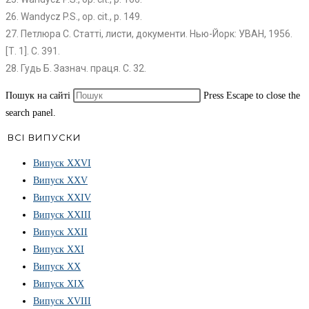
26. Wandycz P.S., op. cit., p. 149.
27. Петлюра С. Статті, листи, документи. Нью-Йорк: УВАН, 1956.
[Т. 1]. С. 391.
28. Гудь Б. Зазнач. праця. С. 32.
Пошук на сайті
Press Escape to close the
search panel.
ВСІ ВИПУСКИ
Випуск ХХVІ
Випуск XXV
Випуск XXIV
Випуск XXIII
Випуск XXII
Випуск XXI
Випуск XX
Випуск XIX
Випуск XVIII