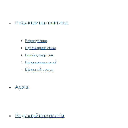
Редакційна політика
Рецензування
Публікаційна етика
Розгляд звернень
Відкликання статей
Відкритий доступ
Архів
Редакційна колегія