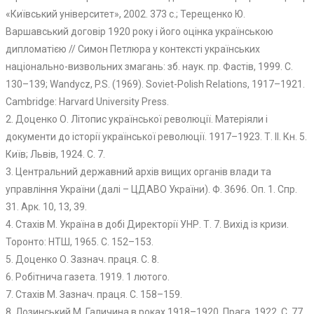
«Київський університет», 2002. 373 с.; Терещенко Ю.
Варшавський договір 1920 року і його оцінка українською
дипломатією // Симон Петлюра у контексті українських
національно-визвольних змагань: зб. наук. пр. Фастів, 1999. С.
130–139; Wandycz, P.S. (1969). Soviet-Polish Relations, 1917–1921.
Cambridge: Harvard University Press.
2. Доценко О. Літопис української революції. Матеріяли і
документи до історії української революції. 1917–1923. Т. ІІ. Кн. 5.
Київ; Львів, 1924. С. 7.
3. Центральний державний архів вищих органів влади та
управління України (далі – ЦДАВО України). Ф. 3696. Оп. 1. Спр.
31. Арк. 10, 13, 39.
4. Стахів М. Україна в добі Директорії УНР. Т. 7. Вихід із кризи.
Торонто: НТШ, 1965. С. 152–153.
5. Доценко О. Зазнач. праця. С. 8.
6. Робітнича газета. 1919. 1 лютого.
7. Стахів М. Зазнач. праця. С. 158–159.
8. Лозинський М. Галичина в роках 1918–1920. Прага, 1922. С. 77.