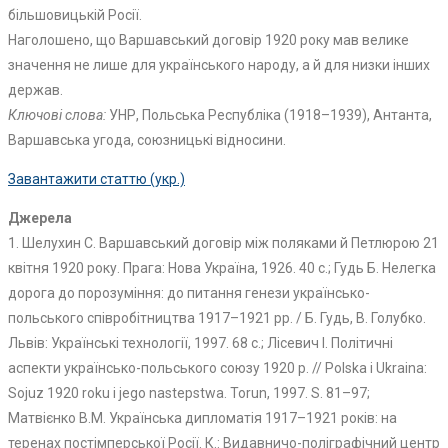
більшовицькій Росії.
Наголошено, що Варшавський договір 1920 року мав велике
значення не лише для українського народу, а й для низки інших
держав.
Ключові слова:
УНР, Польська Республіка (1918–1939), Антанта,
Варшавська угода, союзницькі відносини.
Завантажити статтю (укр.)
Джерела
1. Шелухин С. Варшавський договір між поляками й Петлюрою 21
квітня 1920 року. Прага: Нова Україна, 1926. 40 с.; Гудь Б. Нелегка
дорога до порозуміння: до питання генези українсько-
польського співробітництва 1917–1921 рр. / Б. Гудь, В. Голубко.
Львів: Українські технології, 1997. 68 с.; Лісевич І. Політичні
аспекти українсько-польського союзу 1920 р. // Polska i Ukraina:
Sojuz 1920 roku i jego nastepstwa. Torun, 1997. S. 81–97;
Матвієнко В.М. Українська дипломатія 1917–1921 років: на
теренах постімперської Росії. К.: Видавничо-поліграфічний центр