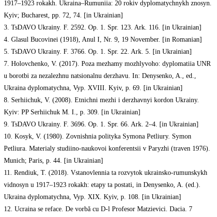
1917–1923 rokakh. Ukraina–Rumuniia: 20 rokiv dyplomatychnykh znosyn.
Kyiv; Bucharest, pp. 72, 74. [in Ukrainian]
3. TsDAVO Ukrainy. F. 2592. Op. 1. Spr. 123. Ark. 116. [in Ukrainian]
4. Glasul Bucovinei (1918), Anul I, Nr. 9, 19 November. [in Romanian]
5. TsDAVO Ukrainy. F. 3766. Op. 1. Spr. 22. Ark. 5. [in Ukrainian]
7. Holovchenko, V. (2017). Poza mezhamy mozhlyvoho: dyplomatiia UNR
u borotbi za nezalezhnu natsionalnu derzhavu. In: Denysenko, A., ed.,
Ukraina dyplomatychna, Vyp. XVIII. Kyiv, p. 69. [in Ukrainian]
8. Serhiichuk, V. (2008). Etnichni mezhi i derzhavnyi kordon Ukrainy.
Kyiv: PP Serhiichuk M. I., p. 309. [in Ukrainian]
9. TsDAVO Ukrainy. F. 3696. Op. 1. Spr. 66. Ark. 2–4. [in Ukrainian]
10. Kosyk, V. (1980). Zovnishnia polityka Symona Petliury. Symon
Petliura. Materialy studiino-naukovoi konferentsii v Paryzhi (traven 1976).
Munich; Paris, p. 44. [in Ukrainian]
11. Rendiuk, T. (2018). Vstanovlennia ta rozvytok ukrainsko-rumunskykh
vidnosyn u 1917–1923 rokakh: etapy ta postati, in Denysenko, A. (ed.).
Ukraina dyplomatychna, Vyp. XIX. Kyiv, p. 108. [in Ukrainian]
12. Ucraina se reface. De vorbă cu D-l Profesor Matzievici. Dacia. 7