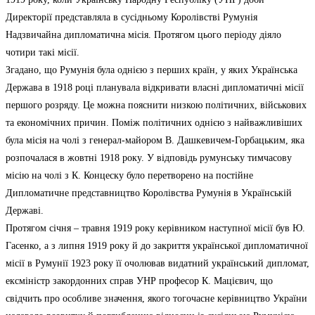
Директорії представляла в сусідньому Королівстві Румунія
Надзвичайна дипломатична місія. Протягом цього періоду діяло
чотири такі місії.
Згадано, що Румунія була однією з перших країн, у яких Українська
Держава в 1918 році планувала відкривати власні дипломатичні місії
першого розряду. Це можна пояснити низкою політичних, військових
та економічних причин. Поміж політичних однією з найважливіших
була місія на чолі з генерал-майором В. Дашкевичем-Горбацьким, яка
розпочалася в жовтні 1918 року. У відповідь румунську тимчасову
місію на чолі з К. Концеску було перетворено на постійне
Дипломатичне представництво Королівства Румунія в Українській
Державі.
Протягом січня – травня 1919 року керівником наступної місії був Ю.
Гасенко, а з липня 1919 року й до закриття української дипломатичної
місії в Румунії 1923 року її очолював видатний український дипломат,
ексміністр закордонних справ УНР професор К. Мацієвич, що
свідчить про особливе значення, якого тогочасне керівництво України