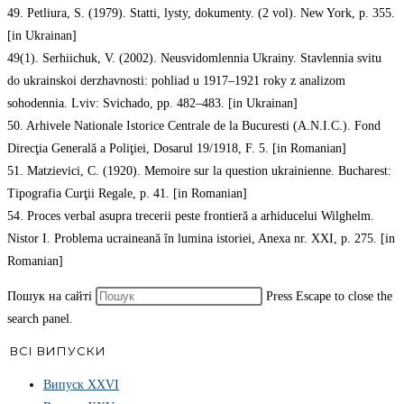
49. Petliura, S. (1979). Statti, lysty, dokumenty. (2 vol). New York, p. 355.
[in Ukrainan]
49(1). Serhiichuk, V. (2002). Neusvidomlennia Ukrainy. Stavlennia svitu
do ukrainskoi derzhavnosti: pohliad u 1917–1921 roky z analizom
sohodennia. Lviv: Svichado, pp. 482–483. [in Ukrainan]
50. Arhivele Nationale Istorice Centrale de la Bucuresti (A.N.I.C.). Fond
Direcţia Generală a Poliţiei, Dosarul 19/1918, F. 5. [in Romanian]
51. Matzievici, С. (1920). Memoire sur la question ukrainienne. Bucharest:
Tipografia Curţii Regale, p. 41. [in Romanian]
54. Proces verbal asupra trecerii peste frontieră a arhiducelui Wilghelm.
Nistor I. Problema ucraineană în lumina istoriei, Anexa nr. XXI, p. 275. [in
Romanian]
Пошук на сайті
Press Escape to close the
search panel.
ВСІ ВИПУСКИ
Випуск ХХVІ