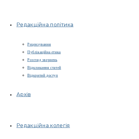
Редакційна політика
Рецензування
Публікаційна етика
Розгляд звернень
Відкликання статей
Відкритий доступ
Архів
Редакційна колегія