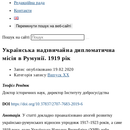
Редакційна рада
Контакти
Перемкнути пошук на веб-сайті
Пошук на сайті
Українська надзвичайна дипломатична
місія в Румунії. 1919 рік
Запис опубліковано:
19.02.2020
Категорія запису:
Випуск XX
Теофіл Рендюк
Доктор історичних наук, директор Інституту добросусідства
DOI
https://doi.org/10.37837/2707-7683-2019-6
Анотація
. У статті докладно проаналізовано апогей розвитку
українсько-румунських відносин упродовж 1917–1923 років, а саме
1919 року, коли Українську Народну Республіку (УНР) доби