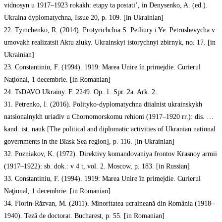
vidnosyn u 1917–1923 rokakh: etapy ta postati’, in Denysenko, A. (ed.).
Ukraina dyplomatychna, Issue 20, p. 109. [in Ukrainian]
22. Tymchenko, R. (2014). Protyrichchia S. Petliury i Ye. Petrushevycha v
umovakh realizatsii Aktu zluky. Ukrainskyi istorychnyi zbirnyk, no. 17. [in
Ukrainian]
23. Constantiniu, F. (1994). 1919: Marea Unire în primejdie. Curierul
Naţional, 1 decembrie. [in Romanian]
24. TsDAVO Ukrainy. F. 2249. Op. 1. Spr. 2a. Ark. 2.
31. Petrenko, I. (2016). Polityko-dyplomatychna diialnist ukrainskykh
natsionalnykh uriadiv u Chornomorskomu rehioni (1917–1920 rr.): dis. …
kand. ist. nauk [The political and diplomatic activities of Ukranian national
governments in the Blask Sea region], p. 116. [in Ukrainian]
32. Pozniakov, K. (1972). Direktivy komandovaniya frontov Krasnoy armii
(1917–1922): sb. dok.: v 4 t, vol. 2. Moscow, p. 183. [in Russian]
33. Constantiniu, F. (1994). 1919: Marea Unire în primejdie. Curierul
Naţional, 1 decembrie. [in Romanian]
34. Florin-Răzvan, М. (2011). Minoritatea ucraineană din România (1918–
1940). Teză de doctorat. Bucharest, p. 55. [in Romanian]