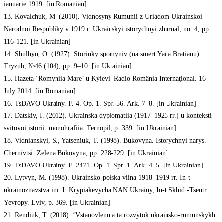
ianuarie 1919. [in Romanian]
13. Kovalchuk, M. (2010). Vidnosyny Rumunii z Uriadom Ukrainskoi
Narodnoi Respubliky v 1919 r. Ukrainskyi istorychnyi zhurnal, no. 4, pp.
116-121. [in Ukrainian]
14. Shulhyn, O. (1927). Storinky spomyniv (na smert Yana Bratianu).
Tryzub, №46 (104), pp. 9–10. [in Ukrainian]
15. Hazeta ‘Romyniia Mare’ u Kyievi. Radio România Internaţional. 16
July 2014. [in Romanian]
16. TsDAVO Ukrainy. F. 4. Op. 1. Spr. 56. Ark. 7–8. [in Ukrainian]
17. Datskiv, I. (2012). Ukrainska dyplomatiia (1917–1923 rr.) u konteksti
svitovoi istorii: monohrafiia. Ternopil, p. 339. [in Ukrainian]
18. Vidnianskyi, S., Yatseniuk, T. (1998). Bukovyna. Istorychnyi narys.
Chernivtsi: Zelena Bukovyna, pp. 228-229. [in Ukrainian]
19. TsDAVO Ukrainy. F. 2471. Op. 1. Spr. 1. Ark. 4–5. [in Ukrainian]
20. Lytvyn, M. (1998). Ukrainsko-polska viina 1918–1919 rr. In-t
ukrainoznavstva im. I. Krypiakevycha NAN Ukrainy, In-t Skhid.-Tsentr.
Yevropy. Lviv, p. 369. [in Ukrainian]
21. Rendiuk, T. (2018). ‘Vstanovlennia ta rozvytok ukrainsko-rumunskykh