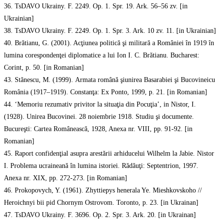
36. TsDAVO Ukrainy. F. 2249. Op. 1. Spr. 19. Ark. 56–56 zv. [in
Ukrainian]
38. TsDAVO Ukrainy. F. 2249. Op. 1. Spr. 3. Ark. 10 zv. 11. [in Ukrainian]
40. Brătianu, G. (2001). Acţiunea politică şi militară a României în 1919 în
lumina corespondenţei diplomatice a lui Ion I. C. Brătianu. Bucharest:
Corint, p. 50. [in Romanian]
43. Stănescu, М. (1999). Armata română şiunirea Basarabiei şi Bucovineicu
România (1917–1919). Constanţa: Ex Ponto, 1999, p. 21. [in Romanian]
44. ‘Memoriu rezumativ privitor la situaţia din Pocuţia’, in Nistor, І.
(1928). Unirea Bucovinei. 28 noiembrie 1918. Studiu şi documente.
Bucureşti: Cartea Românească, 1928, Anexa nr. VIII, pp. 91-92. [in
Romanian]
45. Raport confidenţial asupra arestării arhiducelui Wilhelm la Jabie. Nistor
I. Problema ucraineană în lumina istoriei. Rădăuţi: Septentrion, 1997.
Anexa nr. XIX, pp. 272-273. [in Romanian]
46. Prokopovych, Y. (1961). Zhyttiepys henerala Ye. Mieshkovskoho //
Heroichnyi bii pid Chornym Ostrovom. Toronto, p. 23. [in Ukrainan]
47. TsDAVO Ukrainy. F. 3696. Op. 2. Spr. 3. Ark. 20. [in Ukrainan]