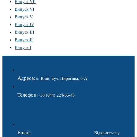
Випуск VII
Випуск VI
Випуск V
Випуск IV
Випуск III
Випуск II
Випуск I
Адреса:
м. Київ, вул. Пирогова, 6-А
Телефон:
+38 (044) 224-66-45
Email:
ukraina.dyplomatychna@gmail.com
Відкриється у