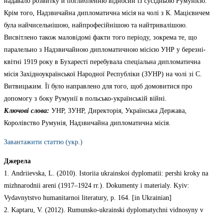
надавало розвитку й поглибленню відносин із сусідньою Румунією.
Крім того, Надзвичайна дипломатична місія на чолі з К. Мацієвичем
була найчисельнішою, найпрофесійнішою та найтривалішою.
Висвітлено також маловідомі факти того періоду, зокрема те, що
паралельно з Надзвичайною дипломатичною місією УНР у березні-
квітні 1919 року в Бухаресті перебувала спеціальна дипломатична
місія Західноукраїнської Народної Республіки (ЗУНР) на чолі зі С.
Витвицьким. Її було направлено для того, щоб домовитися про
допомогу з боку Румунії в польсько-українській війні.
Ключові слова:
УНР, ЗУНР, Директорія, Українська Держава,
Королівство Румунія, Надзвичайна дипломатична місія.
Завантажити статтю (укр.)
Джерела
1. Andriievska, L. (2010). Istoriia ukrainskoi dyplomatii: pershi kroky na
mizhnarodnii areni (1917–1924 rr.). Dokumenty i materialy. Kyiv:
Vydavnytstvo humanitarnoi literatury, p. 164. [in Ukrainian]
2. Kaptaru, V. (2012). Rumunsko-ukrainski dyplomatychni vidnosyny v