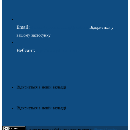
Email:
ukraina.dyplomatychna@gmail.com
Відкриється у
вашому застосунку
Вебсайт:
https://www.gdip.com.ua
Відкриється в новій вкладці
Відкриється в новій вкладці
Контент на цьому сайті ліцензовано на умовах
Ліцензії Creative