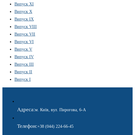
Випуск XI
Випуск X
Випуск IX
Випуск VIII
Випуск VII
Випуск VI
Випуск V
Випуск IV
Випуск III
Випуск II
Випуск I
Адреса:
м. Київ, вул. Пирогова, 6-А
Телефон:
+38 (044) 224-66-45