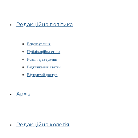
Редакційна політика
Рецензування
Публікаційна етика
Розгляд звернень
Відкликання статей
Відкритий доступ
Архів
Редакційна колегія