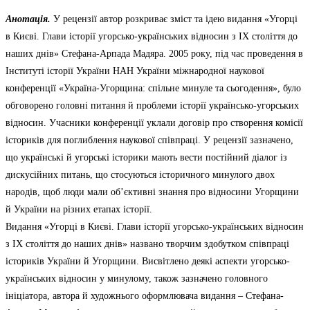
Анотація.
У рецензії автор розкриває зміст та ідею видання «Угорці
в Києві. Глави історії угорсько-українських відносин з ІХ століття до
наших днів» Стефана-Арпада Мадяра. 2005 року, під час проведення в
Інституті історії України НАН України міжнародної наукової
конференції «Україна-Угорщина: спільне минуле та сьогодення», було
обговорено головні питання й проблеми історії українсько-угорських
відносин. Учасники конференції уклали договір про створення комісії
істориків для поглиблення наукової співпраці. У рецензії зазначено,
що українські й угорські історики мають вести постійний діалог із
дискусійних питань, що стосуються історичного минулого двох
народів, щоб люди мали об’єктивні знання про відносини Угорщини
й України на різних етапах історії.
Видання «Угорці в Києві. Глави історії угорсько-українських відносин
з ІХ століття до наших днів» названо творчим здобутком співпраці
істориків України й Угорщини. Висвітлено деякі аспекти угорсько-
українських відносин у минулому, також зазначено головного
ініціатора, автора й художнього оформлювача видання – Стефана-