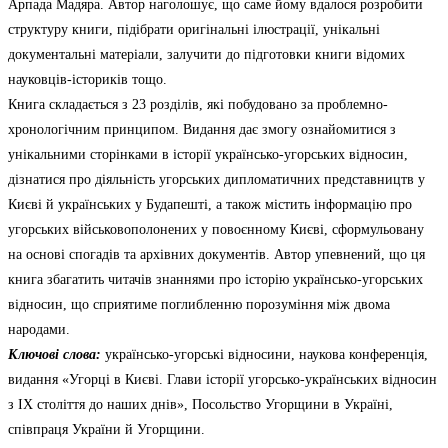
Арпада Мадяра. Автор наголошує, що саме йому вдалося розробити
структуру книги, підібрати оригінальні ілюстрації, унікальні
документальні матеріали, залучити до підготовки книги відомих
науковців-істориків тощо.
Книга складається з 23 розділів, які побудовано за проблемно-
хронологічним принципом. Видання дає змогу ознайомитися з
унікальними сторінками в історії українсько-угорських відносин,
дізнатися про діяльність угорських дипломатичних представництв у
Києві й українських у Будапешті, а також містить інформацію про
угорських військовополонених у повоєнному Києві, сформульовану
на основі спогадів та архівних документів. Автор упевнений, що ця
книга збагатить читачів знаннями про історію українсько-угорських
відносин, що сприятиме поглибленню порозуміння між двома
народами.
Ключові слова:
українсько-угорські відносини, наукова конференція,
видання «Угорці в Києві. Глави історії угорсько-українських відносин
з ІХ століття до наших днів», Посольство Угорщини в Україні,
співпраця України й Угорщини.