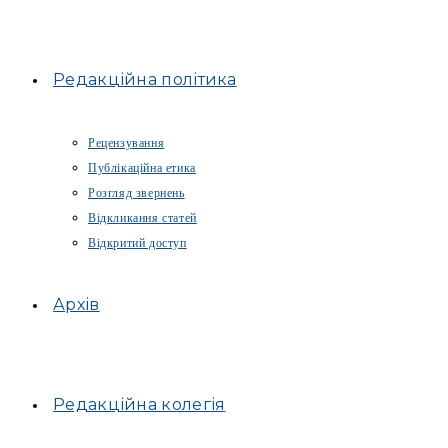
Редакційна політика
Рецензування
Публікаційна етика
Розгляд звернень
Відкликання статей
Відкритий доступ
Архів
Редакційна колегія