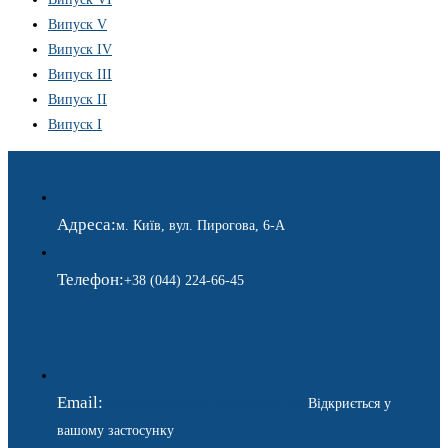
Випуск V
Випуск IV
Випуск III
Випуск II
Випуск I
Адреса:
м. Київ, вул. Пирогова, 6-А
Телефон:
+38 (044) 224-66-45
Email:
ukraina.dyplomatychna@gmail.com
Відкриється у
вашому застосунку