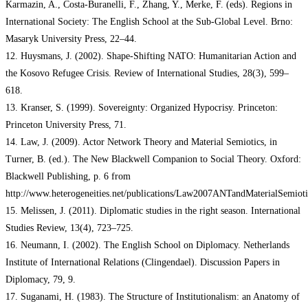
Karmazin, A., Costa-Buranelli, F., Zhang, Y., Merke, F. (eds). Regions in
International Society: The English School at the Sub-Global Level. Brno:
Masaryk University Press, 22–44.
12. Huysmans, J. (2002). Shape-Shifting NATO: Humanitarian Action and
the Kosovo Refugee Crisis. Review of International Studies, 28(3), 599–
618.
13. Kranser, S. (1999). Sovereignty: Organized Hypocrisy. Princeton:
Princeton University Press, 71.
14. Law, J. (2009). Actor Network Theory and Material Semiotics, in
Turner, B. (ed.). The New Blackwell Companion to Social Theory. Oxford:
Blackwell Publishing, p. 6 from
http://www.heterogeneities.net/publications/Law2007ANTandMaterialSemioti
15. Melissen, J. (2011). Diplomatic studies in the right season. International
Studies Review, 13(4), 723–725.
16. Neumann, I. (2002). The English School on Diplomacy. Netherlands
Institute of International Relations (Clingendael). Discussion Papers in
Diplomacy, 79, 9.
17. Suganami, H. (1983). The Structure of Institutionalism: an Anatomy of