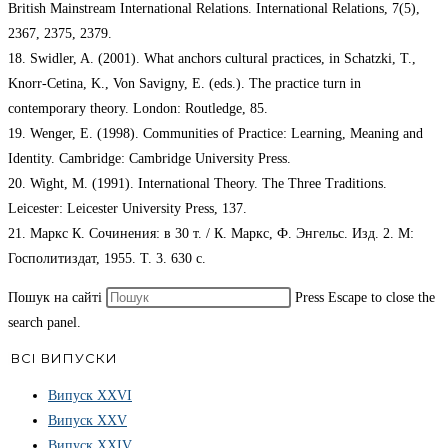
British Mainstream International Relations. International Relations, 7(5),
2367, 2375, 2379.
18. Swidler, A. (2001). What anchors cultural practices, in Schatzki, T.,
Knorr-Cetina, K., Von Savigny, E. (eds.). The practice turn in
contemporary theory. London: Routledge, 85.
19. Wenger, E. (1998). Communities of Practice: Learning, Meaning and
Identity. Cambridge: Cambridge University Press.
20. Wight, M. (1991). International Theory. The Three Traditions.
Leicester: Leicester University Press, 137.
21. Маркс К. Сочинения: в 30 т. / К. Маркс, Ф. Энгельс. Изд. 2. М:
Госполитиздат, 1955. Т. 3. 630 с.
Пошук на сайті
Press Escape to close the
search panel.
ВСІ ВИПУСКИ
Випуск ХХVІ
Випуск XXV
Випуск XXIV