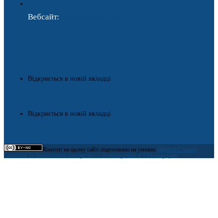
Вебсайт:
https://www.gdip.com.ua
Відкриється в новій вкладці
Відкриється в новій вкладці
Контент на цьому сайті ліцензовано на умовах
Ліцензії Creative
Commons Із Зазначенням Авторства — Некомерційна 4.0 Міжнародна