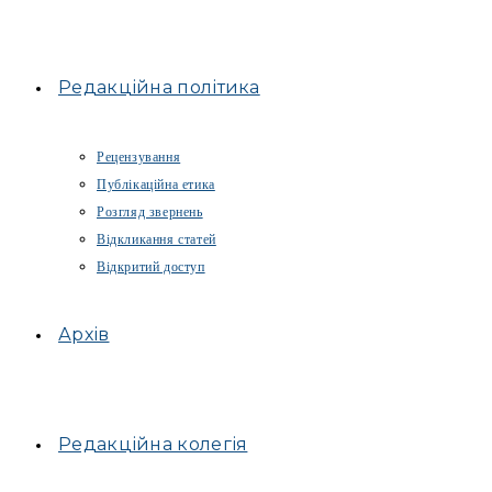
Редакційна політика
Рецензування
Публікаційна етика
Розгляд звернень
Відкликання статей
Відкритий доступ
Архів
Редакційна колегія