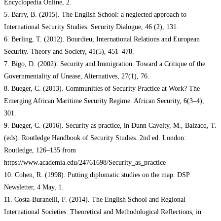
Encyclopedia Online, 2.
5. Barry, B. (2015). The English School: a neglected approach to
International Security Studies. Security Dialogue, 46 (2), 131.
6. Berling, T. (2012). Bourdieu, International Relations and European
Security. Theory and Society, 41(5), 451–478.
7. Bigo, D. (2002). Security and Immigration. Toward a Critique of the
Governmentality of Unease, Alternatives, 27(1), 76.
8. Bueger, C. (2013). Communities of Security Practice at Work? The
Emerging African Maritime Security Regime. African Security, 6(3–4),
301.
9. Bueger, C. (2016). Security as practice, in Dunn Cavelty, M., Balzacq, T.
(eds). Routledge Handbook of Security Studies. 2nd ed. London:
Routledge, 126–135 from
https://www.academia.edu/24761698/Security_as_practice
10. Cohen, R. (1998). Putting diplomatic studies on the map. DSP
Newsletter, 4 May, 1.
11. Costa-Buranelli, F. (2014). The English School and Regional
International Societies: Theoretical and Methodological Reflections, in