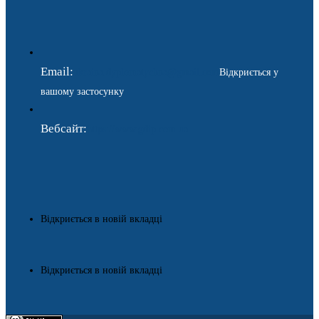
Email:
ukraina.dyplomatychna@gmail.com
Відкриється у
вашому застосунку
Вебсайт:
https://www.gdip.com.ua
Відкриється в новій вкладці
Відкриється в новій вкладці