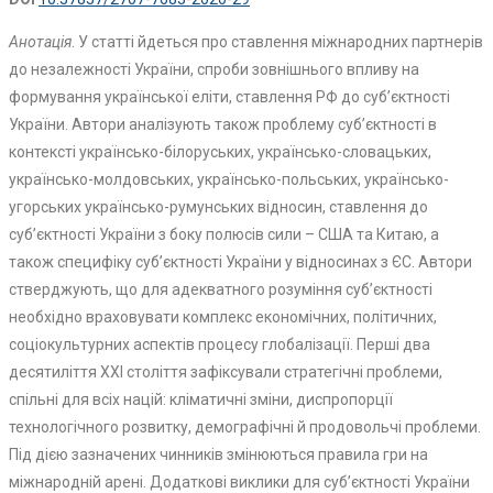
Анотація
. У статті йдеться про ставлення міжнародних партнерів
до незалежності України, спроби зовнішнього впливу на
формування української еліти, ставлення РФ до суб’єктності
України. Автори аналізують також проблему суб’єктності в
контексті українсько-білоруських, українсько-словацьких,
українсько-молдовських, українсько-польських, українсько-
угорських українсько-румунських відносин, ставлення до
суб’єктності України з боку полюсів сили – США та Китаю, а
також специфіку суб’єктності України у відносинах з ЄС. Автори
стверджують, що для адекватного розуміння суб’єктності
необхідно враховувати комплекс економічних, політичних,
соціокультурних аспектів процесу глобалізації. Перші два
десятиліття ХХІ століття зафіксували стратегічні проблеми,
спільні для всіх націй: кліматичні зміни, диспропорції
технологічного розвитку, демографічні й продовольчі проблеми.
Під дією зазначених чинників змінюються правила гри на
міжнародній арені. Додаткові виклики для суб’єктності України