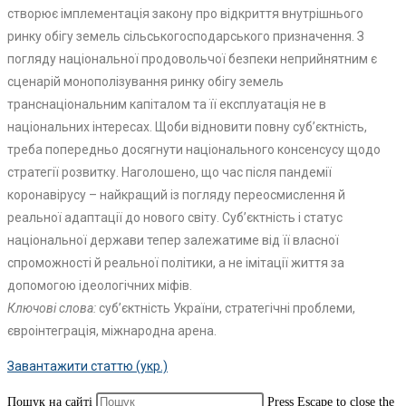
створює імплементація закону про відкриття внутрішнього
ринку обігу земель сільськогосподарського призначення. З
погляду національної продовольчої безпеки неприйнятним є
сценарій монополізування ринку обігу земель
транснаціональним капіталом та її експлуатація не в
національних інтересах. Щоби відновити повну суб’єктність,
треба попередньо досягнути національного консенсусу щодо
стратегії розвитку. Наголошено, що час після пандемії
коронавірусу – найкращий із погляду переосмислення й
реальної адаптації до нового світу. Суб’єктність і статус
національної держави тепер залежатиме від її власної
спроможності й реальної політики, а не імітації життя за
допомогою ідеологічних міфів.
Ключові слова:
суб’єктність України, стратегічні проблеми,
євроінтеграція, міжнародна арена.
Завантажити статтю (укр.)
Пошук на сайті
Press Escape to close the