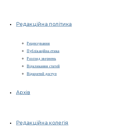
Редакційна політика
Рецензування
Публікаційна етика
Розгляд звернень
Відкликання статей
Відкритий доступ
Архів
Редакційна колегія