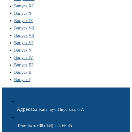
Випуск XI
Випуск X
Випуск IX
Випуск VIII
Випуск VII
Випуск VI
Випуск V
Випуск IV
Випуск III
Випуск II
Випуск I
Адреса:
м. Київ, вул. Пирогова, 6-А
Телефон:
+38 (044) 224-66-45