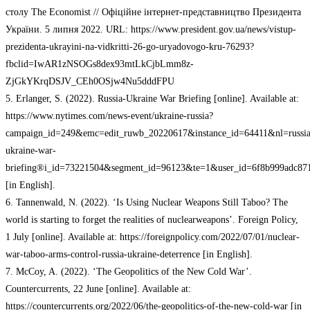
столу The Economist // Офіційне інтернет-представництво Президента
України. 5 липня 2022. URL: https://www.president.gov.ua/news/vistup-
prezidenta-ukrayini-na-vidkritti-26-go-uryadovogo-kru-76293?
fbclid=IwAR1zNSOGs8dex93mtLkCjbLmm8z-
ZjGkYKrqDSJV_CEh0OSjw4Nu5dddFPU
5. Erlanger, S. (2022). Russia-Ukraine War Briefing [online]. Available at:
https://www.nytimes.com/news-event/ukraine-russia?
campaign_id=249&emc=edit_ruwb_20220617&instance_id=64411&nl=russia
ukraine-war-
briefing®i_id=73221504&segment_id=96123&te=1&user_id=6f8b999adc871
[in English].
6. Tannenwald, N. (2022). ‘Is Using Nuclear Weapons Still Taboo? The
world is starting to forget the realities of nuclearweapons’. Foreign Policy,
1 July [online]. Available at: https://foreignpolicy.com/2022/07/01/nuclear-
war-taboo-arms-control-russia-ukraine-deterrence [in English].
7. McCoy, A. (2022). ‘The Geopolitics of the New Cold War’.
Countercurrents, 22 June [online]. Available at:
https://countercurrents.org/2022/06/the-geopolitics-of-the-new-cold-war [in