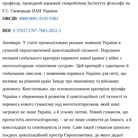
професор, провідний науковий співробітник Інституту філософії ім.
Г.С. Сковороди НАН України
ORCID
:
0000-0001-8193-9383
DOI
:
0.37837/2707-7683-2022-3
Анотація
. У статті проаналізовано реальне значення України в
сучасній євроатлантичній цивілізаційній спільноті. Порушено
питання глобального критерію перемоги нашої країни у війні з
неототалітарним «північним сусідом». Цей критерій є одночасно й
глобальним смислом, і значенням перемоги України для світу, що
впливає на рішення країн Заходу про економічну та військову
допомогу. Констатовано, що основоположним критерієм тріумфу
України є збереження й розвиток її цивілізаційної суб’єктності та
перемога нового гуманізму над неототалітаризмом, який нині
загрожує не лише Україні, а й усьому світові. Новий гуманізм, що
протистоїть неототалітаризму, – це не лише співчуття до Іншого, а й
консолідація та співтворчість із ним. Саме такий гуманізм ціннісно
поєднує цивілізаційний простір Євроатлантики, до якого дедалі