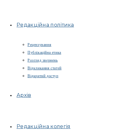
Редакційна політика
Рецензування
Публікаційна етика
Розгляд звернень
Відкликання статей
Відкритий доступ
Архів
Редакційна колегія