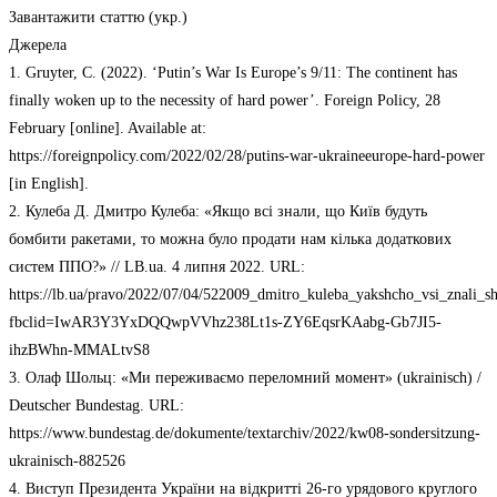
Завантажити статтю (укр.)
Джерела
1. Gruyter, C. (2022). ‘Putin’s War Is Europe’s 9/11: The continent has
finally woken up to the necessity of hard power’. Foreign Policy, 28
February [online]. Available at:
https://foreignpolicy.com/2022/02/28/putins-war-ukraineeurope-hard-power
[in English].
2. Кулеба Д. Дмитро Кулеба: «Якщо всі знали, що Київ будуть
бомбити ракетами, то можна було продати нам кілька додаткових
систем ППО?» // LB.ua. 4 липня 2022. URL:
https://lb.ua/pravo/2022/07/04/522009_dmitro_kuleba_yakshcho_vsi_znali_s
fbclid=IwAR3Y3YxDQQwpVVhz238Lt1s-ZY6EqsrKAabg-Gb7JI5-
ihzBWhn-MMALtvS8
3. Олаф Шольц: «Ми переживаємо переломний момент» (ukrainisch) /
Deutscher Bundestag. URL:
https://www.bundestag.de/dokumente/textarchiv/2022/kw08-sondersitzung-
ukrainisch-882526
4. Виступ Президента України на відкритті 26-го урядового круглого