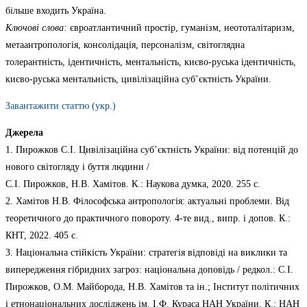
більше входить Україна.
Ключові слова:
євроатлантичний простір, гуманізм, неототалітаризм,
метаантропологія, консолідація, персоналізм, світоглядна
толерантність, ідентичність, ментальність, києво-руська ідентичність,
києво-руська ментальність, цивілізаційна суб’єктність України.
Завантажити статтю (укр.)
Джерела
1. Пирожков С.І. Цивілізаційна суб’єктність України: від потенцій до
нового світогляду і буття людини /
С.І. Пирожков, Н.В. Хамітов. К.: Наукова думка, 2020. 255 с.
2. Хамітов Н.В. Філософська антропологія: актуальні проблеми. Від
теоретичного до практичного повороту. 4-те вид., випр. і допов. К.:
КНТ, 2022. 405 с.
3. Національна стійкість України: стратегія відповіді на виклики та
випередження гібридних загроз: національна доповідь / редкол.: С.І.
Пирожков, О.М. Майборода, Н.В. Хамітов та ін.; Інститут політичних
і етнонаціональних досліджень ім. І.Ф. Кураса НАН України. К.: НАН