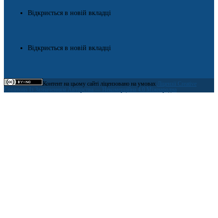
Відкриється в новій вкладці
Відкриється в новій вкладці
Контент на цьому сайті ліцензовано на умовах
Ліцензії Creative
Commons Із Зазначенням Авторства — Некомерційна 4.0 Міжнародна