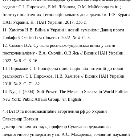
редкол.: С.І. Пирожков, Е.М. Лібанова, О.М. Майборода та ін.;
Інститут політичних і етнонаціональних досліджень ім. І.Ф. Кураса
НАН України. К.: НАН України, 2017. 336 с.
11. Хамітов Н.В. Війна в Україні і новий гуманізм: Давид проти
Голіафа // Освіта і суспільство. 2022. № 4. С. 5.
12. Смолій В.А. Сучасна російсько-українська війна у світлі
постколоніалізму / В.А. Смолій, О.В Ясь // Вісник НАН України.
2022. № 6. С. 3–16.
13. Пирожков С.І. Ноосферна цивілізація: від потенцій до нової
реальності / С.І. Пирожков, Н.В. Хамітов // Вісник НАН України.
2018. № 2. С. 71−82.
14. Nye, J. (2004). Soft Power: The Means to Success in World Politics.
New York: Public Affairs Group. [in English].
4. НАТО та повномасштабне вторгнення рф до України
Олександр Потєхін
доктор історичних наук, професор Сумського державного
педагогічного університету ім. А.С. Макаренка, головний науковий