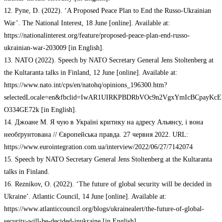
12. Pyne, D. (2022). ‘A Proposed Peace Plan to End the Russo-Ukrainian
War’. The National Interest, 18 June [online]. Available at:
https://nationalinterest.org/feature/proposed-peace-plan-end-russo-
ukrainian-war-203009 [in English].
13. NATO (2022). Speech by NATO Secretary General Jens Stoltenberg at
the Kultaranta talks in Finland, 12 June [online]. Available at:
https://www.nato.int/cps/en/natohq/opinions_196300.htm?
selectedLocale=en&fbclid=IwAR1UIRKPBDRbVOc9n2VgxYmIcBCpayKcE
O334GE72k [in English].
14. Джоане М. Я чую в Україні критику на адресу Альянсу, і вона
необґрунтована // Європейська правда. 27 червня 2022. URL:
https://www.eurointegration.com.ua/interview/2022/06/27/7142074
15. Speech by NATO Secretary General Jens Stoltenberg at the Kultaranta
talks in Finland.
16. Reznikov, O. (2022). ‘The future of global security will be decided in
Ukraine’. Atlantic Council, 14 June [online]. Available at:
https://www.atlanticcouncil.org/blogs/ukrainealert/the-future-of-global-
security-will-be-decided-inukraine [in English].