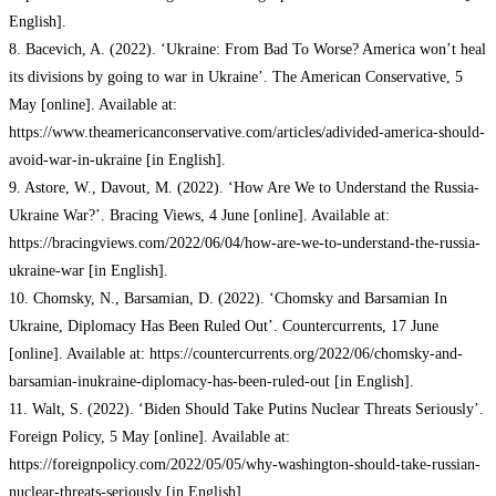
English].
8. Bacevich, A. (2022). ‘Ukraine: From Bad To Worse? America won’t heal
its divisions by going to war in Ukraine’. The American Conservative, 5
May [online]. Available at:
https://www.theamericanconservative.com/articles/adivided-america-should-
avoid-war-in-ukraine [in English].
9. Astore, W., Davout, M. (2022). ‘How Are We to Understand the Russia-
Ukraine War?’. Bracing Views, 4 June [online]. Available at:
https://bracingviews.com/2022/06/04/how-are-we-to-understand-the-russia-
ukraine-war [in English].
10. Chomsky, N., Barsamian, D. (2022). ‘Chomsky and Barsamian In
Ukraine, Diplomacy Has Been Ruled Out’. Countercurrents, 17 June
[online]. Available at: https://countercurrents.org/2022/06/chomsky-and-
barsamian-inukraine-diplomacy-has-been-ruled-out [in English].
11. Walt, S. (2022). ‘Biden Should Take Putins Nuclear Threats Seriously’.
Foreign Policy, 5 May [online]. Available at:
https://foreignpolicy.com/2022/05/05/why-washington-should-take-russian-
nuclear-threats-seriously [in English].