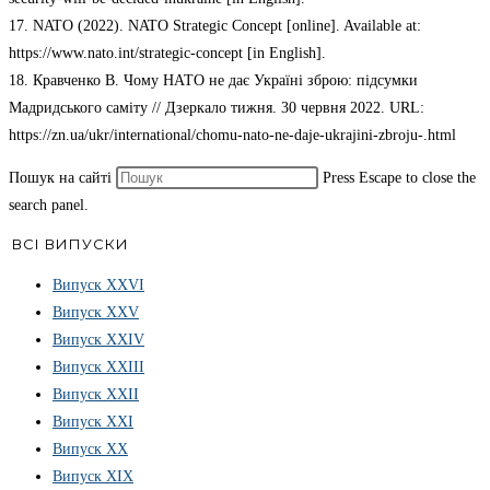
17. NATO (2022). NATO Strategic Concept [online]. Available at:
https://www.nato.int/strategic-concept [in English].
18. Кравченко В. Чому НАТО не дає Україні зброю: підсумки
Мадридського саміту // Дзеркало тижня. 30 червня 2022. URL:
https://zn.ua/ukr/international/chomu-nato-ne-daje-ukrajini-zbroju-.html
Пошук на сайті
Press Escape to close the
search panel.
ВСІ ВИПУСКИ
Випуск ХХVІ
Випуск XXV
Випуск XXIV
Випуск XXIII
Випуск XXII
Випуск XXI
Випуск XX
Випуск XIX