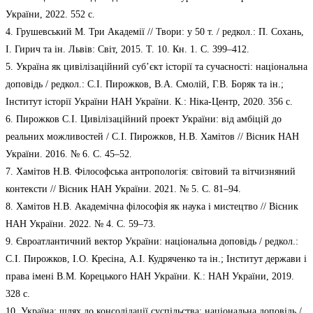
України, 2022. 552 с.
4. Грушевський М. Три Академії // Твори: у 50 т. / редкол.: П. Сохань,
І. Гирич та ін. Львів: Світ, 2015. Т. 10. Кн. 1. С. 399–412.
5. Україна як цивілізаційний суб’єкт історії та сучасності: національна
доповідь / редкол.: С.І. Пирожков, В.А. Смолій, Г.В. Боряк та ін.;
Інститут історії України НАН України. К.: Ніка-Центр, 2020. 356 с.
6. Пирожков С.І. Цивілізаційний проект України: від амбіцій до
реальних можливостей / С.І. Пирожков, Н.В. Хамітов // Вісник НАН
України. 2016. № 6. С. 45–52.
7. Хамітов Н.В. Філософська антропологія: світовий та вітчизняний
контексти // Вісник НАН України. 2021. № 5. С. 81–94.
8. Хамітов Н.В. Академічна філософія як наука і мистецтво // Вісник
НАН України. 2022. № 4. С. 59–73.
9. Євроатлантичний вектор України: національна доповідь / редкол.:
С.І. Пирожков, І.О. Кресіна, А.І. Кудряченко та ін.; Інститут держави і
права імені В.М. Корецького НАН України. К.: НАН України, 2019.
328 с.
10. Україна: шлях до консолідації суспільства: національна доповідь /