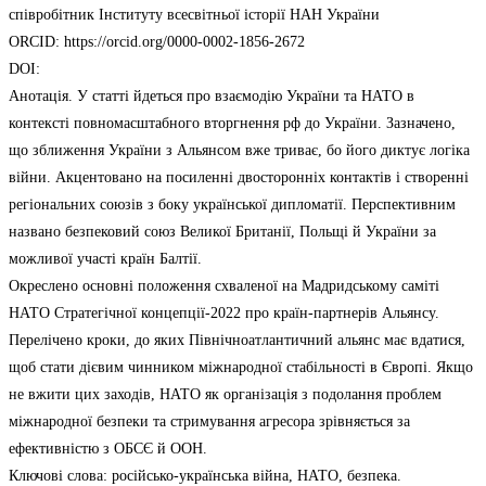
співробітник Інституту всесвітньої історії НАН України
ORCID: https://orcid.org/0000-0002-1856-2672
DOI:
Анотація. У статті йдеться про взаємодію України та НАТО в
контексті повномасштабного вторгнення рф до України. Зазначено,
що зближення України з Альянсом вже триває, бо його диктує логіка
війни. Акцентовано на посиленні двосторонніх контактів і створенні
регіональних союзів з боку української дипломатії. Перспективним
названо безпековий союз Великої Британії, Польщі й України за
можливої участі країн Балтії.
Окреслено основні положення схваленої на Мадридському саміті
НАТО Стратегічної концепції-2022 про країн-партнерів Альянсу.
Перелічено кроки, до яких Північноатлантичний альянс має вдатися,
щоб стати дієвим чинником міжнародної стабільності в Європі. Якщо
не вжити цих заходів, НАТО як організація з подолання проблем
міжнародної безпеки та стримування агресора зрівняється за
ефективністю з ОБСЄ й ООН.
Ключові слова: російсько-українська війна, НАТО, безпека.