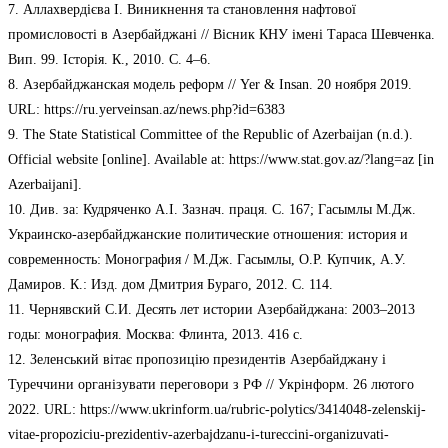
7. Аллахвердієва І. Виникнення та становлення нафтової
промисловості в Азербайджані // Вісник КНУ імені Тараса Шевченка.
Вип. 99. Історія. К., 2010. С. 4–6.
8. Азербайджанская модель реформ // Yer & Insan. 20 ноября 2019.
URL: https://ru.yerveinsan.az/news.php?id=6383
9. The State Statistical Committee of the Republic of Azerbaijan (n.d.).
Official website [online]. Available at: https://www.stat.gov.az/?lang=az [in
Azerbaijani].
10. Див. за: Кудряченко А.І. Зазнач. праця. С. 167; Гасымлы М.Дж.
Украинско-азербайджанские политические отношения: история и
современность: Монография / М.Дж. Гасымлы, О.Р. Купчик, А.У.
Дамиров. К.: Изд. дом Дмитрия Бураго, 2012. С. 114.
11. Чернявский С.И. Десять лет истории Азербайджана: 2003–2013
годы: монография. Москва: Флинта, 2013. 416 с.
12. Зеленський вітає пропозицію президентів Азербайджану і
Туреччини організувати переговори з РФ // Укрінформ. 26 лютого
2022. URL: https://www.ukrinform.ua/rubric-polytics/3414048-zelenskij-
vitae-propoziciu-prezidentiv-azerbajdzanu-i-tureccini-organizuvati-