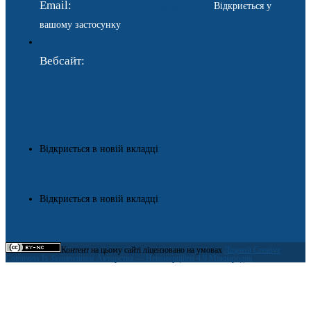
Email:
ukraina.dyplomatychna@gmail.com
Відкриється у
вашому застосунку
Вебсайт:
https://www.gdip.com.ua
Відкриється в новій вкладці
Відкриється в новій вкладці
Контент на цьому сайті ліцензовано на умовах
Ліцензії Creative
Commons Із Зазначенням Авторства — Некомерційна 4.0 Міжнародна