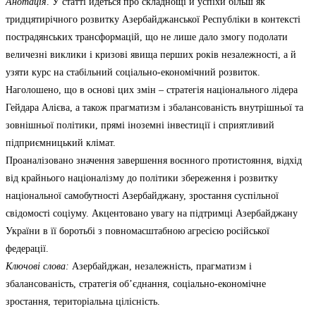
Анотація
. У статті йдеться про складнощі й успіхи більш як
тридцятирічного розвитку Азербайджанської Республіки в контексті
пострадянських трансформацій, що не лише дало змогу подолати
величезні виклики і кризові явища перших років незалежності, а й
узяти курс на стабільний соціально-економічний розвиток.
Наголошено, що в основі цих змін – стратегія національного лідера
Гейдара Алієва, а також прагматизм і збалансованість внутрішньої та
зовнішньої політики, прямі іноземні інвестиції і сприятливий
підприємницький клімат.
Проаналізовано значення завершення воєнного протистояння, відхід
від крайнього націоналізму до політики збереження і розвитку
національної самобутності Азербайджану, зростання суспільної
свідомості соціуму. Акцентовано увагу на підтримці Азербайджану
України в її боротьбі з повномасштабною агресією російської
федерації.
Ключові слова:
Азербайджан, незалежність, прагматизм і
збалансованість, стратегія об’єднання, соціально-економічне
зростання, територіальна цілісність.