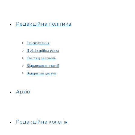
Редакційна політика
Рецензування
Публікаційна етика
Розгляд звернень
Відкликання статей
Відкритий доступ
Архів
Редакційна колегія