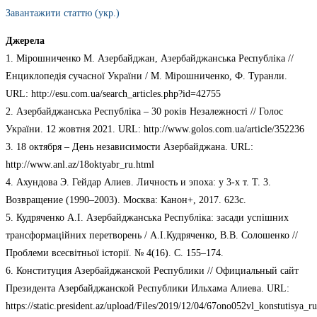
Завантажити статтю (укр.)
Джерела
1. Мірошниченко М. Азербайджан, Азербайджанська Республіка //
Енциклопедія сучасної України / М. Мірошниченко, Ф. Туранли.
URL: http://esu.com.ua/search_articles.php?id=42755
2. Азербайджанська Республіка – 30 років Незалежності // Голос
України. 12 жовтня 2021. URL: http://www.golos.com.ua/article/352236
3. 18 октября – День независимости Азербайджана. URL:
http://www.anl.az/18oktyabr_ru.html
4. Ахундова Э. Гейдар Алиев. Личность и эпоха: у 3-х т. Т. 3.
Возвращение (1990–2003). Москва: Канон+, 2017. 623с.
5. Кудряченко А.І. Азербайджанська Республіка: засади успішних
трансформаційних перетворень / А.І.Кудряченко, В.В. Солошенко //
Проблеми всесвітньої історії. № 4(16). C. 155–174.
6. Конституция Азербайджанской Республики // Официальный сайт
Президента Азербайджанской Республики Ильхама Алиева. URL:
https://static.president.az/upload/Files/2019/12/04/67ono052vl_konstutisya_r