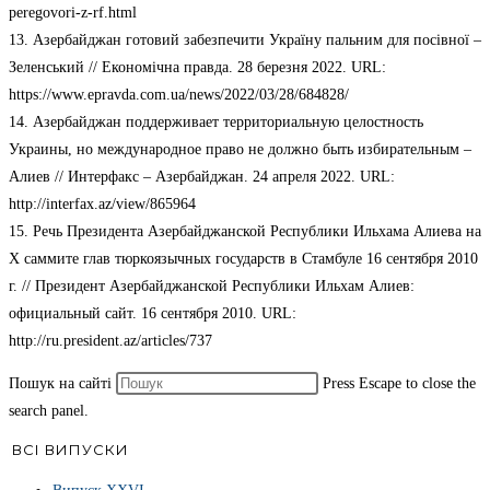
peregovori-z-rf.html
13. Азербайджан готовий забезпечити Україну пальним для посівної –
Зеленський // Економічна правда. 28 березня 2022. URL:
https://www.epravda.com.ua/news/2022/03/28/684828/
14. Азербайджан поддерживает территориальную целостность
Украины, но международное право не должно быть избирательным –
Алиев // Интерфакс – Азербайджан. 24 апреля 2022. URL:
http://interfax.az/view/865964
15. Речь Президента Азербайджанской Республики Ильхама Алиева на
X саммите глав тюркоязычных государств в Стамбуле 16 сентября 2010
г. // Президент Азербайджанской Республики Ильхам Алиев:
официальный сайт. 16 сентября 2010. URL:
http://ru.president.az/articles/737
Пошук на сайті
Press Escape to close the
search panel.
ВСІ ВИПУСКИ