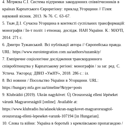
4. Мітряєва С.І. Система підтримки закордонних співвітчизників в
країнах Карпатського Єврорегіону: приклад Угорщини // Гілея:
науковий вісник. 2013. № 76. С. 63–67.
5. Ткач Д.І. Сучасна Угорщина в контексті суспільних трансформацій:
монографія / Ін-т політ. і етнонац. дослідж. НАН України. К.: МАУП,
2014. 271 с.
6. Дмитро Тужанський. Всі публікації автора // Європейська правда.
URL: https://www.eurointegration.com.ua/authors/tuzanskiy/
7. Емпіричне соціологічне дослідження транскордонного
співробітництва у Карпатському регіоні: монографія / за заг. ред. С.
Устича. Ужгород: ДВНЗ «УжНУ», 2018. 286 с.: іл.
8. Всі новини / Посольство України в Угорщини. URL:
https://hungary.mfa.gov.ua/timeline?&type=posts
9. Klubrádió (2019). Ukrán nagykövet: Új Oroszország elleni lépéseket
várunk Magyarországtól [online]. Available at:
https://www.klubradio.hu/adasok/ukran-nagykovet-magyarorszagtol-
oroszorszag-elleni-lepeseket-varunk-107194 [in Hungarian].
10. Слова та війни: Україна в боротьбі з кремлівською пропагандою /