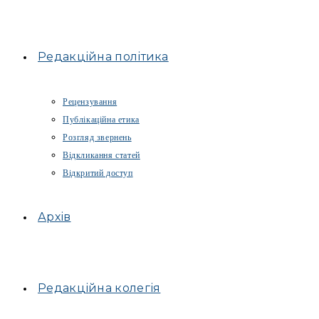
Редакційна політика
Рецензування
Публікаційна етика
Розгляд звернень
Відкликання статей
Відкритий доступ
Архів
Редакційна колегія