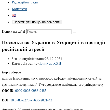
Редакційна рада
Контакти
Перемкнути пошук на веб-сайті
Пошук на сайті
Посольство України в Угорщині в протидії
російській агресії
Запис опубліковано:
23.12.2021
Категорія запису:
Випуск XXII
Ігор Тодоров
доктор історичних наук, професор кафедри міжнародних студій та
суспільних комунікацій Ужгородського національного університету
ORCID
:
0000-0003-0986-9485
DOI
:
10.37837/2707-7683-2021-43
Анотація
. У статті розглянуто діяльність українського