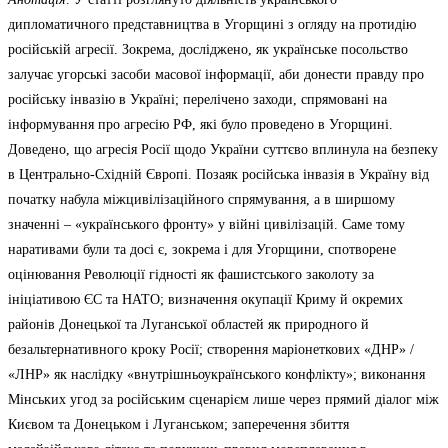
дипломатичного представництва в Угорщині з огляду на протидію
російській агресії. Зокрема, досліджено, як українське посольство
залучає угорські засоби масової інформації, аби донести правду про
російську інвазію в Україні; перелічено заходи, спрямовані на
інформування про агресію РФ, які було проведено в Угорщині.
Доведено, що агресія Росії щодо України суттєво вплинула на безпеку
в Центрально-Східній Європі. Позаяк російська інвазія в Україну від
початку набула міжцивілізаційного спрямування, а в ширшому
значенні – «українського фронту» у війні цивілізацій. Саме тому
наративами були та досі є, зокрема і для Угорщини, спотворене
оцінювання Революції гідності як фашистського заколоту за
ініціативою ЄС та НАТО; визначення окупації Криму й окремих
районів Донецької та Луганської областей як природного й
безальтернативного кроку Росії; створення маріонеткових «ДНР» /
«ЛНР» як наслідку «внутрішньоукраїнського конфлікту»; виконання
Мінських угод за російським сценарієм лише через прямий діалог між
Києвом та Донецьком і Луганськом; заперечення збиття