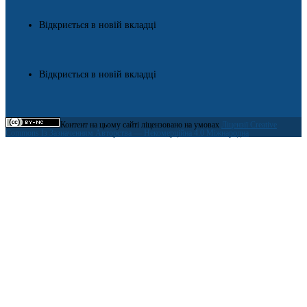
Відкриється в новій вкладці
Відкриється в новій вкладці
Контент на цьому сайті ліцензовано на умовах
Ліцензії Creative
Commons Із Зазначенням Авторства — Некомерційна 4.0 Міжнародна