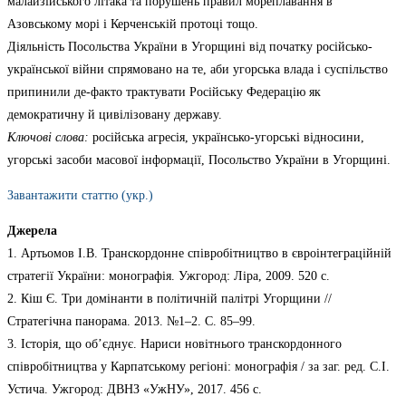
малайзійського літака та порушень правил мореплавання в
Азовському морі і Керченській протоці тощо.
Діяльність Посольства України в Угорщині від початку російсько-
української війни спрямовано на те, аби угорська влада і суспільство
припинили де-факто трактувати Російську Федерацію як
демократичну й цивілізовану державу.
Ключові слова:
російська агресія, українсько-угорські відносини,
угорські засоби масової інформації, Посольство України в Угорщині.
Завантажити статтю (укр.)
Джерела
1. Артьомов І.В. Транскордонне співробітництво в євроінтеграційній
стратегії України: монографія. Ужгород: Ліра, 2009. 520 с.
2. Кіш Є. Три домінанти в політичній палітрі Угорщини //
Стратегічна панорама. 2013. №1–2. С. 85–99.
3. Історія, що об’єднує. Нариси новітнього транскордонного
співробітництва у Карпатському регіоні: монографія / за заг. ред. С.І.
Устича. Ужгород: ДВНЗ «УжНУ», 2017. 456 с.