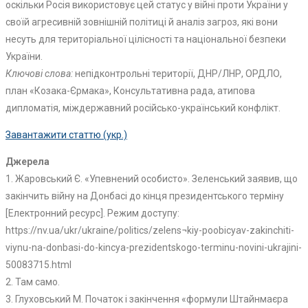
оскільки Росія використовує цей статус у війні проти України у
своїй агресивній зовнішній політиці й аналіз загроз, які вони
несуть для територіальної цілісності та національної безпеки
України.
Ключові слова:
непідконтрольні території, ДНР/ЛНР, ОРДЛО,
план «Козака-Єрмака», Консультативна рада, атипова
дипломатія, міждержавний російсько-український конфлікт.
Завантажити статтю (укр.)
Джерела
1. Жаровський Є. «Упевнений особисто». Зеленський заявив, що
закінчить війну на Донбасі до кінця президентського терміну
[Електронний ресурс]. Режим доступу:
https://nv.ua/ukr/ukraine/politics/zelens¬kiy-poobicyav-zakinchiti-
viynu-na-donbasi-do-kincya-prezidentskogo-terminu-novini-ukrajini-
50083715.html
2. Там само.
3. Глуховський М. Початок і закінчення «формули Штайнмаєра