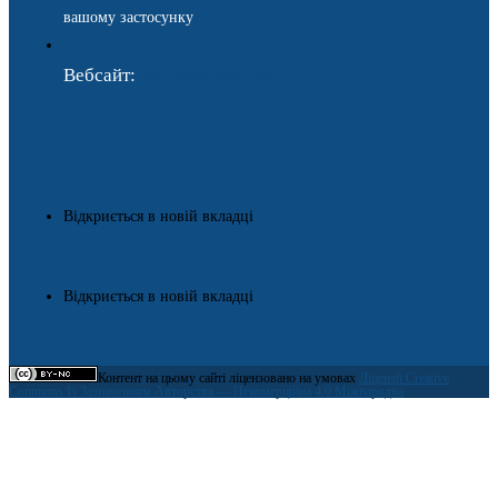
вашому застосунку
Вебсайт:
https://www.gdip.com.ua
Відкриється в новій вкладці
Відкриється в новій вкладці
Контент на цьому сайті ліцензовано на умовах
Ліцензії Creative
Commons Із Зазначенням Авторства — Некомерційна 4.0 Міжнародна