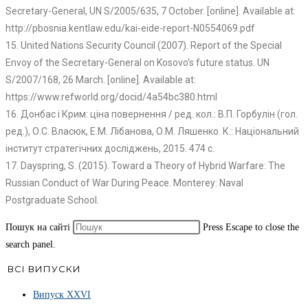
Secretary-General, UN S/2005/635, 7 October. [online]. Available at:
http://pbosnia.kentlaw.edu/kai-eide-report-N0554069.pdf
15. United Nations Security Council (2007). Report of the Special
Envoy of the Secretary-General on Kosovo’s future status. UN
S/2007/168, 26 March. [online]. Available at:
https://www.refworld.org/docid/4a54bc380.html
16. Донбас і Крим: ціна повернення / ред. кол.: В.П. Горбулін (гол.
ред.), О.С. Власюк, Е.М. Лібанова, О.М. Ляшенко. К.: Національний
інститут стратегічних досліджень, 2015. 474 с.
17. Dayspring, S. (2015). Toward a Theory of Hybrid Warfare: The
Russian Conduct of War During Peace. Monterey: Naval
Postgraduate School.
Пошук на сайті
Press Escape to close the
search panel.
ВСІ ВИПУСКИ
Випуск ХХVІ