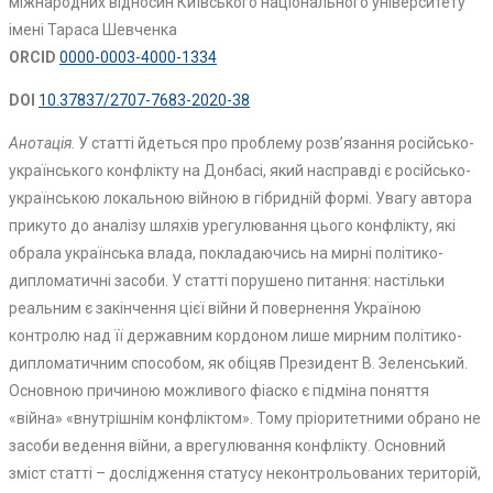
міжнародних відносин Київського національного університету
імені Тараса Шевченка
ORCID
0000-0003-4000-1334
DOI
10.37837/2707-7683-2020-38
Анотація
. У статті йдеться про проблему розв’язання російсько-
українського конфлікту на Донбасі, який насправді є російсько-
українською локальною війною в гібридній формі. Увагу автора
прикуто до аналізу шляхів урегулювання цього конфлікту, які
обрала українська влада, покладаючись на мирні політико-
дипломатичні засоби. У статті порушено питання: настільки
реальним є закінчення цієї війни й повернення Україною
контролю над її державним кордоном лише мирним політико-
дипломатичним способом, як обіцяв Президент В. Зеленський.
Основною причиною можливого фіаско є підміна поняття
«війна» «внутрішнім конфліктом». Тому пріоритетними обрано не
засоби ведення війни, а врегулювання конфлікту. Основний
зміст статті – дослідження статусу неконтрольованих територій,