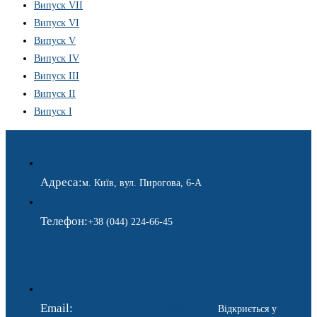
Випуск VII
Випуск VI
Випуск V
Випуск IV
Випуск III
Випуск II
Випуск I
Адреса:
м. Київ, вул. Пирогова, 6-А
Телефон:
+38 (044) 224-66-45
Email:
ukraina.dyplomatychna@gmail.com
Відкриється у