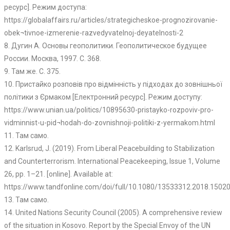
ресурс]. Режим доступа:
https://globalaffairs.ru/articles/strategicheskoe-prognozirovanie-
obek¬tivnoe-izmerenie-razvedyvatelnoj-deyatelnosti-2
8. Дугин А. Основы геополитики. Геополитическое будущее
России. Москва, 1997. С. 368.
9. Там же. С. 375.
10. Пристайко розповів про відмінність у підходах до зовнішньої
політики з Єрмаком [Електронний ресурс]. Режим доступу:
https://www.unian.ua/politics/10895630-pristayko-rozpoviv-pro-
vidminnist-u-pid¬hodah-do-zovnishnoji-politiki-z-yermakom.html
11. Там само.
12. Karlsrud, J. (2019). From Liberal Peacebuilding to Stabilization
and Counterterrorism. International Peacekeeping, Issue 1, Volume
26, pp. 1–21. [online]. Available at:
https://www.tandfonline.com/doi/full/10.1080/13533312.2018.1502
13. Там само.
14. United Nations Security Council (2005). A comprehensive review
of the situation in Kosovo. Report by the Special Envoy of the UN