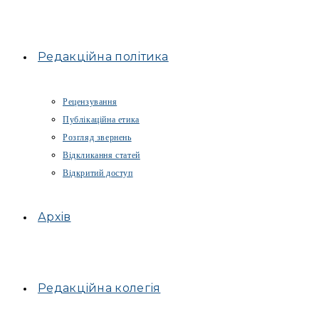
Редакційна політика
Рецензування
Публікаційна етика
Розгляд звернень
Відкликання статей
Відкритий доступ
Архів
Редакційна колегія