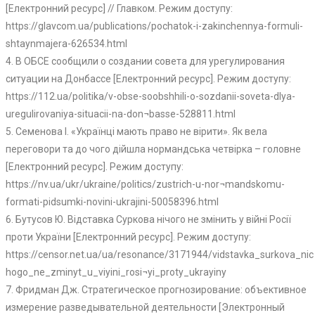
[Електронний ресурс] // Главком. Режим доступу:
https://glavcom.ua/publications/pochatok-i-zakinchennya-formuli-
shtaynmajera-626534.html
4. В ОБСЕ сообщили о создании совета для урегулирования
ситуации на Донбассе [Електронний ресурс]. Режим доступу:
https://112.ua/politika/v-obse-soobshhili-o-sozdanii-soveta-dlya-
uregulirovaniya-situacii-na-don¬basse-528811.html
5. Семенова І. «Українці мають право не вірити». Як вела
переговори та до чого дійшла нормандська четвірка – головне
[Електронний ресурс]. Режим доступу:
https://nv.ua/ukr/ukraine/politics/zustrich-u-nor¬mandskomu-
formati-pidsumki-novini-ukrajini-50058396.html
6. Бутусов Ю. Відставка Суркова нічого не змінить у війні Росії
проти України [Електронний ресурс]. Режим доступу:
https://censor.net.ua/ua/resonance/3171944/vidstavka_surkova_nic
hogo_ne_zminyt_u_viyini_rosi¬yi_proty_ukrayiny
7. Фридман Дж. Стратегическое прогнозирование: объективное
измерение разведывательной деятельности [Электронный