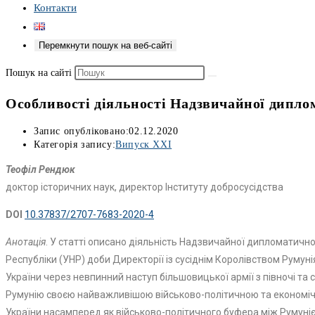
Контакти
Перемкнути пошук на веб-сайті
Пошук на сайті
Особливості діяльності Надзвичайної диплом
Запис опубліковано:
02.12.2020
Категорія запису:
Випуск XXI
Теофіл Рендюк
доктор історичних наук, директор Інституту добросусідства
DOI
10.37837/2707-7683-2020-4
Анотація
. У статті описано діяльність Надзвичайної дипломатичної
Республіки (УНР) доби Директорії із сусіднім Королівством Руму
України через невпинний наступ більшовицької армії з півночі та с
Румунію своєю найважливішою військово-політичною та економічно
України насамперед як військово-політичного буфера між Румуні