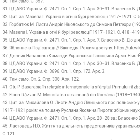
30. Там само. С. 357.
31. ЦДАВО України. Ф. 2471. Оп. 1. Спр. 1. Арк. 30–31; Власенко В. 
32. Цит. за: Мазепа І. Україна в огні й бурі революції 1917–1921. С. 
33. Горбатюк М. Листи Андрія Ніковського до Симона Петлюри (1920–
34. Мазепа І. Україна в огні й бурі революції 1917–1921. С. 418–419
35. ЦДАВО України. Ф. 2471. Оп. 1. Спр. 1. Арк. 7; Власенко В. До д
36. Яблонне-в-Под’єштеді // Вікіпедія. Режим доступу: https://uk.w
37. Денник Начальної Команди Української Галицької Армії. Нью-Йо
38. ЦДАВО України. Ф. 2471. Оп. 1. Спр. 1. Арк. 30–31; Власенко В.
39. ЦДАВО України. Ф. 3696. Оп. 1. Спр. 172. Арк. 3.
40. Там само. Оп. 2. Спр. 308. Арк. 122.
41. Оtu P. Basarabia în relaţiile internaţionale la sfârşitul Primului răz
42. Florin-Răzvan M. Minoritatea ucraineană din România (1918–1940).
43. Цит. за: Михайлова О. Листи Андрія Лівицького про польсько-укр
1917–1921 років: на пошану Руслана Яковича Пирога: збірник наукови
44. ЦДАВО України. Ф. 2471. Оп. 1. Спр. 1. Арк. 28–28 зв.; Власенк
45. Ластовець Н.О. Життя та діяльність представників українських 
С. 121.