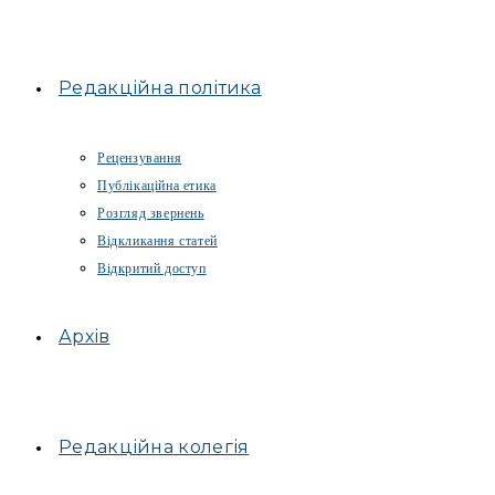
Редакційна політика
Рецензування
Публікаційна етика
Розгляд звернень
Відкликання статей
Відкритий доступ
Архів
Редакційна колегія