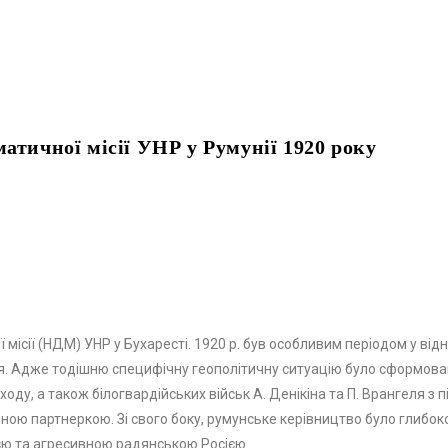
атичної місії УНР у Румунії 1920 року
 місії (НДМ) УНР у Бухаресті. 1920 р. був особливим періодом у ві
нія. Адже тодішню специфічну геополітичну ситуацію було сформова
ходу, а також білогвардійських військ А. Денікіна та П. Врангеля з
ю партнеркою. Зі свого боку, румунське керівництво було глибоко
єю та агресивною радянською Росією.