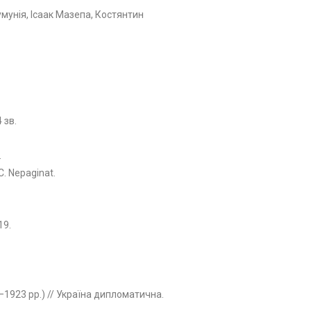
мунія, Ісаак Мазепа, Костянтин
 зв.
.
C. Nepaginat.
19.
9–1923 рр.) // Україна дипломатична.