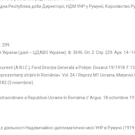
на Республіка доби Директорії, НДМ УНР у Румунії, Королівство Ру
. 299.
країни (далі – ЦДАВО України). Ф. 3696. Оп. 2. Спр. 229. Арк. 14–14
resti (A.N.I.C.), Fond Direcţia Generală a Poliţiei. Dosarul 19/1918. F. 13
prezentanți străini în România». Vol. 24 / Reprez M1 Ucraina, Mațievici 
 182 (5 noiembrie).
 Extraordinare a Republicei Ucraine în România // Argus. 18 octombrie 19
. До діяльності Надзвичайної дипломатичної місії УНР в Румунії (191