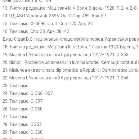
Київ, 2007. Вип. 8. С. 184.
13. Листи в редакцію. Мацієвич К. // Воля. Відень, 1920. Т. 2, ч. 2. С
14. ЦДАВО України. Ф. 3696. Оп. 2. Спр. 489. Арк. 87.
15. Там само. Ф. 3696. Оп. 1. Спр. 170. Арк. 22.
16. Там само. Спр. 33. Арк. 38–42.
Див.: Сідак В.С. Національні спецслужби в період Української рево
18. Листи в редакцію. Мацієвич К. // Воля. 17 квітня 1920. Відень, 192
19. Мазепа І. Україна в огні й бурі революції 1917–1921. С. 353.
20. Nistor І. Problema ucraineană în lumina istoriei. Cernăuţi: Institutul
21. Misiunea extraordinară diplomatică a Republicii Democratice Ucrai
22. Мазепа І. Україна в огні й бурі революції 1917–1921. С. 356.
23. Там само.
24. Там само. С. 356–357.
25. Там само. С. 357.
26. Там само. С. 360.
27. Там само.
28. Там само. С.357.
29. Там само. С. 360.