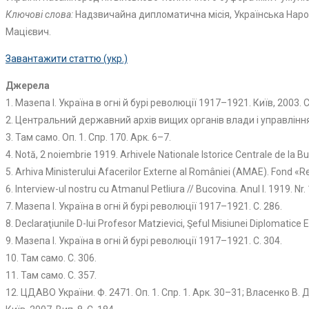
Ключові слова:
Надзвичайна дипломатична місія, Українська Народ
Мацієвич.
Завантажити статтю (укр.)
Джерела
1. Мазепа І. Україна в огні й бурі революції 1917–1921. Київ, 2003. С
2. Центральний державний архів вищих органів влади і управління У
3. Там само. Оп. 1. Спр. 170. Арк. 6–7.
4. Notă, 2 noiembrie 1919. Arhivele Nationale Istorice Centrale de la Bucu
5. Arhiva Ministerului Afacerilor Externe al României (AMAE). Fond «Re
6. Interview-ul nostru cu Atmanul Petliura // Bucovina. Anul I. 1919. Nr.
7. Мазепа І. Україна в огні й бурі революції 1917–1921. С. 286.
8. Declaraţiunile D-lui Profesor Matzievici, Şeful Misiunei Diplomatice
9. Мазепа І. Україна в огні й бурі революції 1917–1921. С. 304.
10. Там само. С. 306.
11. Там само. С. 357.
12. ЦДАВО України. Ф. 2471. Оп. 1. Спр. 1. Арк. 30–31; Власенко В