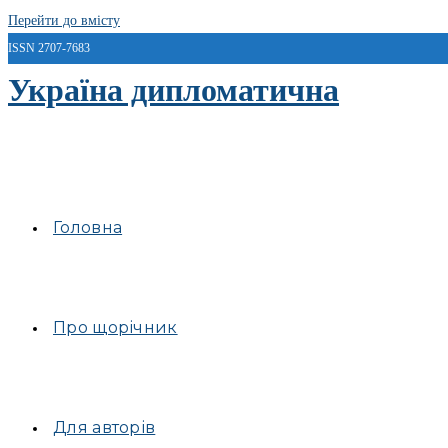
Перейти до вмісту
ISSN 2707-7683
Україна дипломатична
Головна
Про щорічник
Для авторів