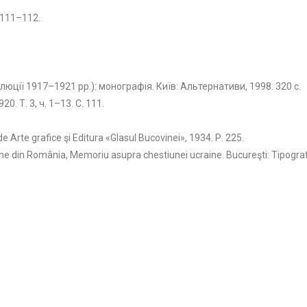
. 111–112.
люції 1917–1921 рр.): монографія. Київ: Альтернативи, 1998. 320 с.
0. Т. 3, ч. 1–13. С. 111.
 de Arte grafice şi Editurа «Glasul Bucovinei», 1934. Р. 225.
ne din România, Memoriu asupra chestiunei ucraine. Bucureşti: Tipografi