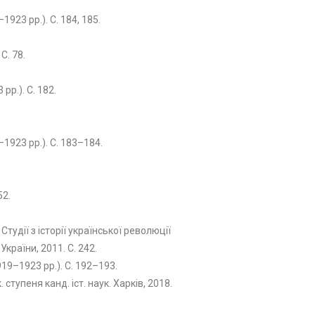
923 рр.). С. 184, 185.
С. 78.
рр.). С. 182.
–1923 рр.). С. 183–184.
52.
тудії з історії української революції
країни, 2011. С. 242.
919–1923 рр.). С. 192–193.
тупеня канд. іст. наук. Харків, 2018.