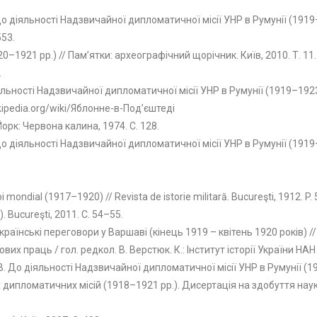
До діяльності Надзвичайної дипломатичної місії УНР в Румунії (1919–1
553.
1921 рр.) // Пам’ятки: археографічний щорічник. Київ, 2010. Т. 11. 
.
іяльності Надзвичайної дипломатичної місії УНР в Румунії (1919–1923 
ikipedia.org/wiki/Яблонне-в-Под’єштеді
рк: Червона калина, 1974. С. 128.
 До діяльності Надзвичайної дипломатичної місії УНР в Румунії (1919
boi mondial (1917–1920) // Revista de istorie militară. Bucureşti, 1912. P. 
 Вucureşti, 2011. C. 54–55.
аїнські переговори у Варшаві (кінець 1919 – квітень 1920 років) // С
х праць / гол. редкол. В. Верстюк. К.: Інститут історії України НАН У
о В. До діяльності Надзвичайної дипломатичної місії УНР в Румунії (1
дипломатичних місій (1918–1921 рр.). Дисертація на здобуття наук. с