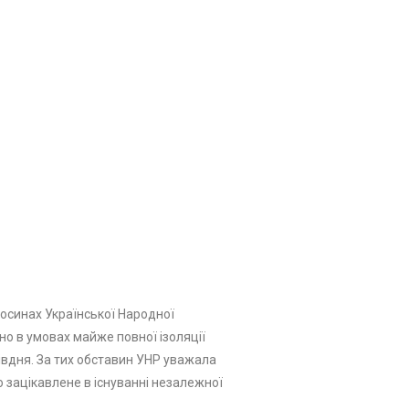
дносинах Української Народної
но в умовах майже повної ізоляції
 півдня. За тих обставин УНР уважала
 зацікавлене в існуванні незалежної