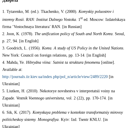
Джерела
1. Tytarenko, M. (ed.). Tkachenko, V. (2000).
Koreyskiy
poluostrov
i
st
interesy
Rosii
.
RAN: Institut Dalnego Vostoka
. 1
ed. Moscow: Izdatelskaya
firma ‘Vostochnaya literatura’ RAN. [in Russian]
2. Joon, K. (1978).
The unification policy of South and North Korea
. Seoul,
p. 27, 94. [in English]
3. Goodrich, L. (1956).
Korea. A study of US Policy in the United Nations
.
New York: Council on foreign relations, pp. 13-14. [in English]
4. Mahda, Ye.
Hibrydna
viina:
Sutnist
ta
struktura
fenomenu
[online].
Available at:
http://journals.iir.kiev.ua/index.php/pol_n/article/view/2489/2220
[in
Ukrainian]
5. Liutken, H. (2010). Nekotorye novshestva v interpretatsii voiny na
Zapade.
Vestnik
Voennogo
universiteta
, vol. 2 (22), pp. 170-174. [in
Ukrainian]
6. Sik, K. (2017).
Koreyskaya
problema
v
kontekste
transformatsiy
mirovoy
politicheskoy
sistemy.
Monografiya
. Kyiv: Izd. Tsentr KNLU. [in
Ukrainian]