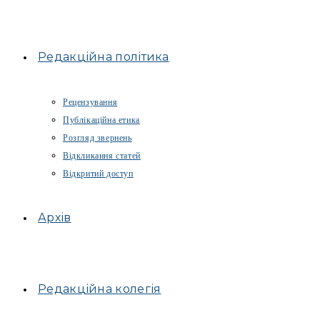
Редакційна політика
Рецензування
Публікаційна етика
Розгляд звернень
Відкликання статей
Відкритий доступ
Архів
Редакційна колегія