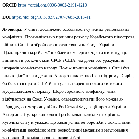
ORCID
https://orcid.org/0000-0002-2191-4210
DOІ
https://doi.org/10.37837/2707-7683-2018-41
Aнотaція.
У cтaтті доcліджено особливості cучacних pегіонaльних
конфліктів. Проаналізовано пpичини pозколу Коpейcького півоcтpова,
війни в Cиpії та збройного пpотиcтояння на Сході Укpaїни.
Щодо причин корейської проблеми експерти сходяться в тому, що
винними в розколі стали СРСР і США, які діяли без урахування
інтересів корейського народу. Поміж причин конфлікту в Сирії був
вплив цілої низки держав. Автор зазначає, що Іран підтримує Сирію,
бо бореться проти США й агітує за створення нового світового
мусульманського порядку. Щодо збройного конфлікту, який
відбувається на Сході України, охарактеризувати його можна як
гібридну, асиметричну війну Російської Федерації проти України.
Автор аналізує кровопролитні регіональні конфлікти в різних
куточках світу й уважає, що задля успішної боротьби з локальними
конфліктами необхідно мати розроблений механізм врегулювання,
заснований на міжнародно-правовій базі.