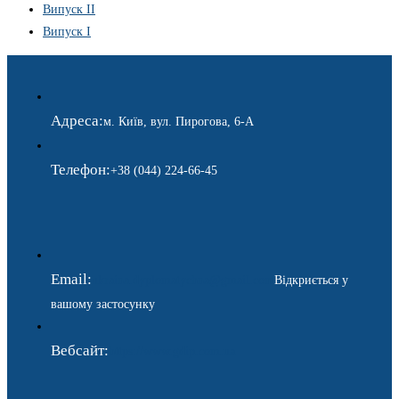
Випуск II
Випуск I
Адреса:
м. Київ, вул. Пирогова, 6-А
Телефон:
+38 (044) 224-66-45
Email:
ukraina.dyplomatychna@gmail.com
Відкриється у
вашому застосунку
Вебсайт:
https://www.gdip.com.ua