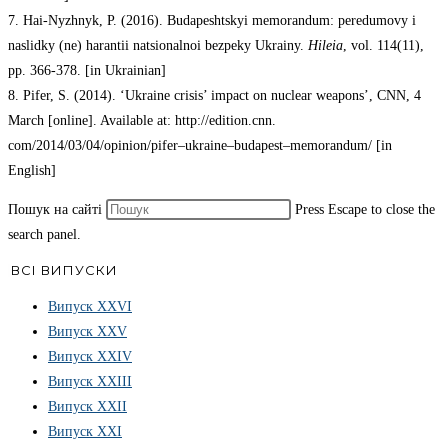
7. Hai-Nyzhnyk, P. (2016). Budapeshtskyi memorandum: peredumovy i
naslidky (ne) harantii natsionalnoi bezpeky Ukrainy.
Hileia
, vol. 114(11),
pp. 366-378. [in Ukrainian]
8. Pifer, S. (2014). ‘Ukraine crisis’ impact on nuclear weapons’, CNN, 4
March [online]. Available at: http://edition.cnn.
com/2014/03/04/opinion/pifer–ukraine–budapest–memorandum/ [in
English]
Пошук на сайті
Press Escape to close the
search panel.
ВСІ ВИПУСКИ
Випуск ХХVІ
Випуск XXV
Випуск XXIV
Випуск XXIII
Випуск XXII
Випуск XXI