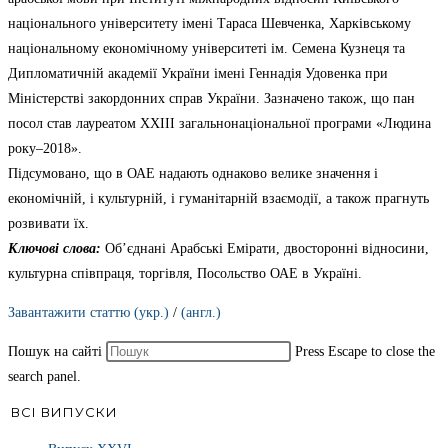
національного університету імені Тараса Шевченка, Харківському
національному економічному університеті ім. Семена Кузнеця та
Дипломатичній академії України імені Геннадія Удовенка при
Міністерстві закордонних справ України. Зазначено також, що пан
посол став лауреатом ХХІІІ загальнонаціональної програми «Людина
року–2018».
Підсумовано, що в ОАЕ надають однаково велике значення і
економічній, і культурній, і гуманітарній взаємодії, а також прагнуть
розвивати їх.
Ключові слова:
Об’єднані Арабські Емірати, двосторонні відносини,
культурна співпраця, торгівля, Посольство ОАЕ в Україні.
Завантажити статтю (укр.)
/
(англ.)
Пошук на сайті
Press Escape to close the
search panel.
ВСІ ВИПУСКИ