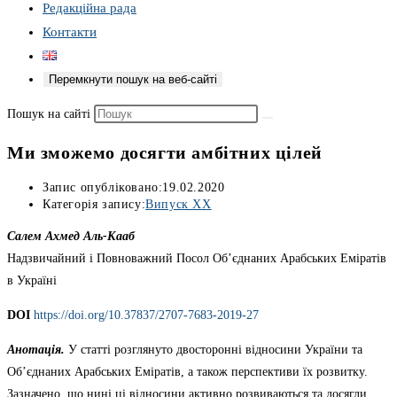
Редакційна рада
Контакти
Перемкнути пошук на веб-сайті
Пошук на сайті
Ми зможемо досягти амбітних цілей
Запис опубліковано:
19.02.2020
Категорія запису:
Випуск XX
Салем Ахмед Аль-Кааб
Надзвичайний і Повноважний Посол Об’єднаних Арабських Еміратів
в Україні
DOI
https://doi.org/10.37837/2707-7683-2019-27
Анотація.
У статті розглянуто двосторонні відносини України та
Об’єднаних Арабських Еміратів, а також перспективи їх розвитку.
Зазначено, що нині ці відносини активно розвиваються та досягли