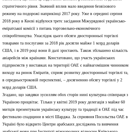
стратегічного рівня. Значний вплив мало введення безвізового
режиму на подорожі наприкінці 2017 року. Уже в середині серпня
2018 року в Києві відбулося третє засідання Міжурядової українсько-
еміратської комісії з питань торговельно-економічного
співробітництва. Унаслідок цього обсяги двосторонньої торгівлі
товарами та послугами за 2018 рік досягли майже 1 млрд доларів
США, і в 2019 році вони й далі зростають. Також збільшено кількість
авіарейсів між країнами. Констатовано, що участь українських
підприємств у виставках на території ОАЕ є найвагомішим чинником
виходу на ринок Еміратів, сприяє розвитку двосторонньої торгівлі та,
в середньостроковій перспективі, – досягненню обсягу торгівлі у 2
млрд доларів США.
Згадано, що завдяки зусиллям обох сторін нині культурна співпраця з
Україною процвітає. Тільки у квітні 2019 року делегація з майже 60
митців презентували українську культуру та традиції в ОАЕ під час
фестивалю спадщини в місті Шарджа. За сприяння Посольства ОАЕ в
Україні було відкрито Центри арабських досліджень та вивчення
арабської мови при Інституті міжнародних відносин Київського