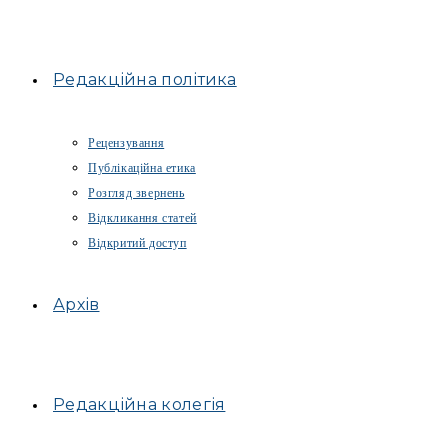
Редакційна політика
Рецензування
Публікаційна етика
Розгляд звернень
Відкликання статей
Відкритий доступ
Архів
Редакційна колегія