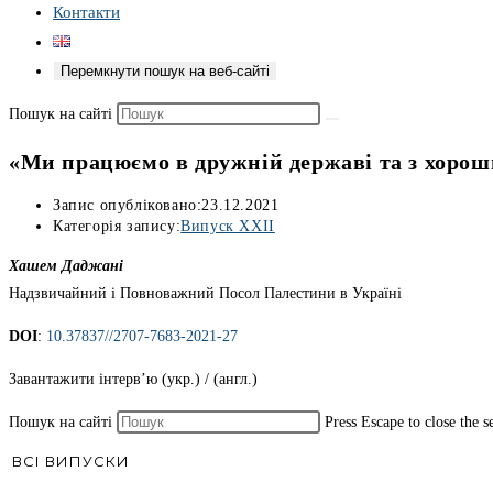
Контакти
Перемкнути пошук на веб-сайті
Пошук на сайті
«Ми працюємо в дружній державі та з хоро
Запис опубліковано:
23.12.2021
Категорія запису:
Випуск XXII
Хашем Даджані
Надзвичайний і Повноважний Посол Палестини в Україні
DOI
:
10.37837//2707-7683-2021-27
Завантажити інтерв’ю (укр.) / (англ.)
Пошук на сайті
Press Escape to close the s
ВСІ ВИПУСКИ