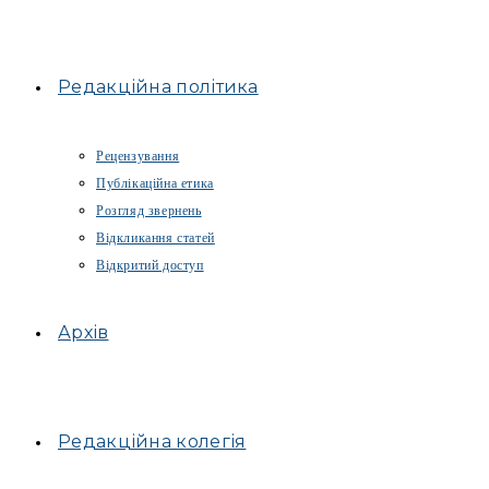
Редакційна політика
Рецензування
Публікаційна етика
Розгляд звернень
Відкликання статей
Відкритий доступ
Архів
Редакційна колегія