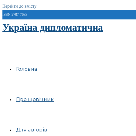
Перейти до вмісту
ISSN 2707-7683
Україна дипломатична
Головна
Про щорічник
Для авторів