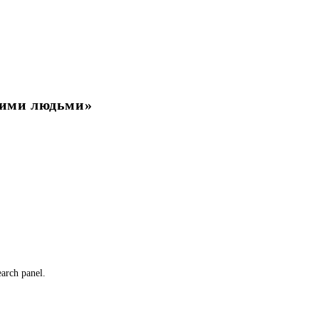
шими людьми»
earch panel.