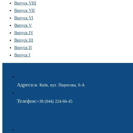
Випуск VIII
Випуск VII
Випуск VI
Випуск V
Випуск IV
Випуск III
Випуск II
Випуск I
Адреса:
м. Київ, вул. Пирогова, 6-А
Телефон:
+38 (044) 224-66-45