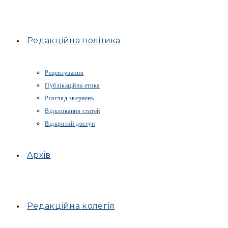
Редакційна політика
Рецензування
Публікаційна етика
Розгляд звернень
Відкликання статей
Відкритий доступ
Архів
Редакційна колегія