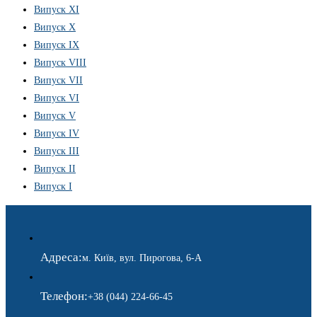
Випуск XI
Випуск X
Випуск IX
Випуск VIII
Випуск VII
Випуск VI
Випуск V
Випуск IV
Випуск III
Випуск II
Випуск I
Адреса:
м. Київ, вул. Пирогова, 6-А
Телефон:
+38 (044) 224-66-45