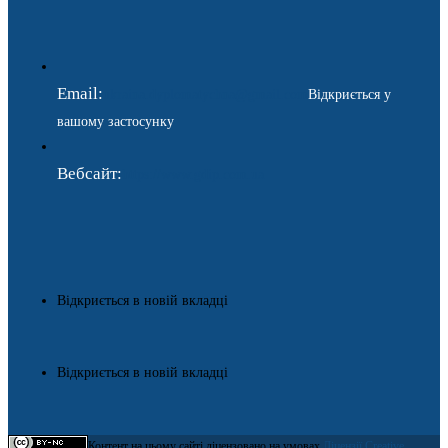
Email:
ukraina.dyplomatychna@gmail.com
Відкриється у
вашому застосунку
Вебсайт:
https://www.gdip.com.ua
Відкриється в новій вкладці
Відкриється в новій вкладці
Контент на цьому сайті ліцензовано на умовах
Ліцензії Creative