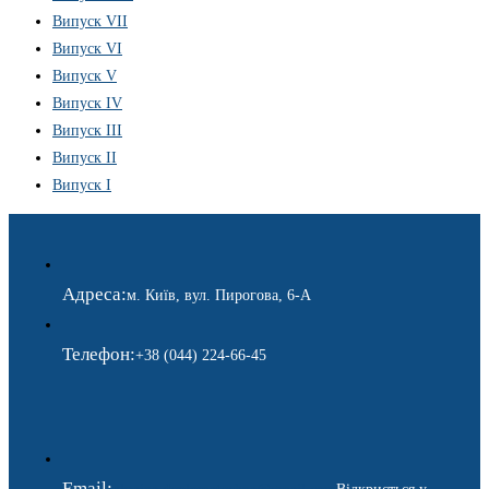
Випуск VII
Випуск VI
Випуск V
Випуск IV
Випуск III
Випуск II
Випуск I
Адреса:
м. Київ, вул. Пирогова, 6-А
Телефон:
+38 (044) 224-66-45
Email: