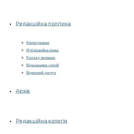
Редакційна політика
Рецензування
Публікаційна етика
Розгляд звернень
Відкликання статей
Відкритий доступ
Архів
Редакційна колегія