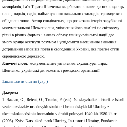
меморіалів, ім’я Тараса Шевченка вкарбовано в назви десятків вулиць,
площ, парків, садів, найменування навчальних закладів, громадських
об’єднань тощо. Автор сподівається, що розказана історія зарубіжної
монументальної Шевченкіани, увічнення його пам’яті на світовому
рівні в різних формах і виявах образу генія української нації дає
змогу краще осягнути розумом і усвідомити неоціненне значення
дотримання заповітів поета в сьогоденній Україні, яка прагне стати
європейською державою.
Ключові слова:
монументальне увічнення, скульптура, Тарас
Шевченко, українські дипломати, громадські організації.
Завантажити статтю (укр.)
Джерела
1. Bazhan, O., Reient, O., Tronko, P. (eds). Na skryzhaliakh istorii: z istorii
vzaiemozviazkiv uriadovykh struktur i hromadskykh kil Ukrainy z
ukrainskokanadskoiu hromadoiu v druhii polovyni 1940-kh-1980-kh rr.
(2003). Kyiv: Nats. akad. nauk Ukrainy, In-t istorii Ukrainy, Fundatsiia