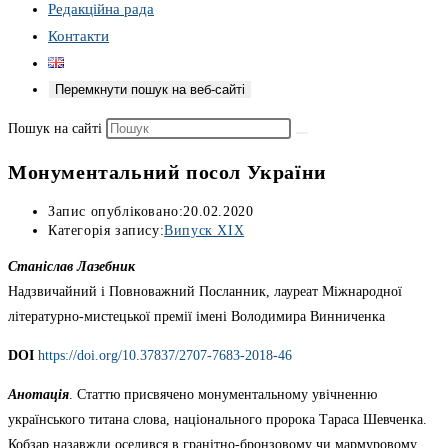
Редакційна рада
Контакти
Перемкнути пошук на веб-сайті
Пошук на сайті
Монументальний посол України
Запис опубліковано:
20.02.2020
Категорія запису:
Випуск XIX
Станіслав Лазебник
Надзвичайний і Повноважний Посланник, лауреат Міжнародної
літературно-мистецької премії імені Володимира Винниченка
DOІ
https://doi.org/10.37837/2707-7683-2018-46
Анотація
. Статтю присвячено монументальному увічненню
українського титана слова, національного пророка Тараса Шевченка.
Кобзар назавжди оселився в гранітно-бронзовому чи мармуровому