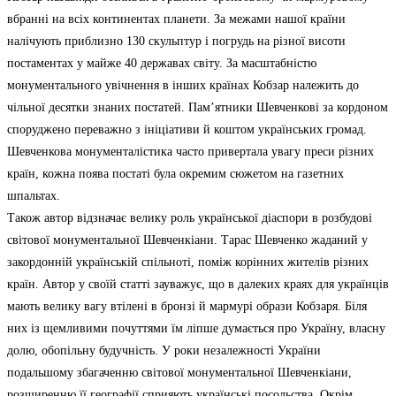
вбранні на всіх континентах планети. За межами нашої країни
налічують приблизно 130 скульптур і погрудь на різної висоти
постаментах у майже 40 державах світу. За масштабністю
монументального увічнення в інших країнах Кобзар належить до
чільної десятки знаних постатей. Пам’ятники Шевченкові за кордоном
споруджено переважно з ініціативи й коштом українських громад.
Шевченкова монументалістика часто привертала увагу преси різних
країн, кожна поява постаті була окремим сюжетом на газетних
шпальтах.
Також автор відзначає велику роль української діаспори в розбудові
світової монументальної Шевченкіани. Тарас Шевченко жаданий у
закордонній українській спільноті, поміж корінних жителів різних
країн. Автор у своїй статті зауважує, що в далеких краях для українців
мають велику вагу втілені в бронзі й мармурі образи Кобзаря. Біля
них із щемливими почуттями їм ліпше думається про Україну, власну
долю, обопільну будучність. У роки незалежності України
подальшому збагаченню світової монументальної Шевченкіани,
розширенню її географії сприяють українські посольства. Окрім