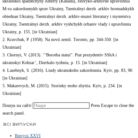
ukrainskoi spadshchyny Alberty (Kanada), Istoryko-arkhivne upravlinnia
M-va zakordonnykh sprav Ukrainy, Tsentralnyi derzh. arkhiv hromadskykh
obiednan Ukrainy, Tsentralnyi derzh. arkhiv-muzei literatury i mystetstva
Ukrainy, Tsentralnyi derzh. arkhiv vyshchykh orhaniv vlady i upravlinnia
Ukrainy, p. 155. [in Ukrainian]
2. Kravchuk, P. (1958). Na novii zemli. Toronto, pp. 344-350. [in
Ukrainian]
3. Chornyi, V. (2013). ‘“Borotba statui”. Piat prezydentiv SShA i
ukrainskyi Kobzar’, Dzerkalo tyzhnia, p. 15. [in Ukrainian]
4. Lazebnyk, S. (2016). Liudy ukrainskoho zakordonnia. Kyiv, pp. 83, 90.
[in Ukrainian]
5. Makarevych, M. (2015). Storinky moho zhyttia. Kyiv, p. 234. [in
Ukrainian]
Пошук на сайті
Press Escape to close the
search panel.
ВСІ ВИПУСКИ
Випуск ХХVІ